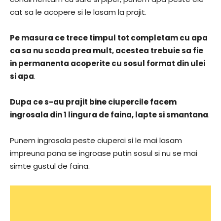
cat sa le acopere si le lasam la prajit.
Pe masura ce trece timpul tot completam cu apa
ca sa nu scada prea mult, acestea trebuie sa fie
in permanenta acoperite cu sosul format din ulei
si apa
.
Dupa ce s-au prajit bine ciupercile facem
ingrosala din 1 lingura de faina, lapte si smantana
.
Punem ingrosala peste ciuperci si le mai lasam
impreuna pana se ingroase putin sosul si nu se mai
simte gustul de faina.