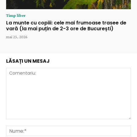
Timp liber
La munte cu copiii: cele mai frumoase trasee de
vară (la mai puțin de 2-3 ore de București)
mai 25, 2026
LĂSAȚI UN MESAJ
Comentariu:
Nu