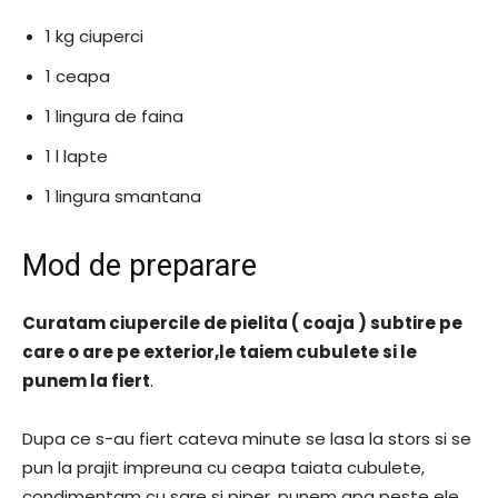
1 kg ciuperci
1 ceapa
1 lingura de faina
1 l lapte
1 lingura smantana
Mod de preparare
Curatam ciupercile de pielita ( coaja ) subtire pe
care o are pe exterior,le taiem cubulete si le
punem la fiert
.
Dupa ce s-au fiert cateva minute se lasa la stors si se
pun la prajit impreuna cu ceapa taiata cubulete,
condimentam cu sare si piper, punem apa peste ele