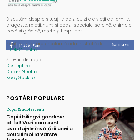
Discutăm despre situațiile de zi cu zi ale vieții de familie:
dragoste, relații, nunți și ocazii speciale, sarcină, animale,
casă și grădină, rețete și timp liber.
Spații publicitare / reclamă administrată de
ÎMI PLACE
14,235
Fani
PROMOdesk.ro
Site-uri din rețea:
Destepti.ro
DreamGeek.ro
BodyGeek.ro
POSTĂRI POPULARE
Copii & adolescenți
Copiii bilingvi gândesc
altfel! Vezi care sunt
avantajele învățării unei a
doua limbi la vârste