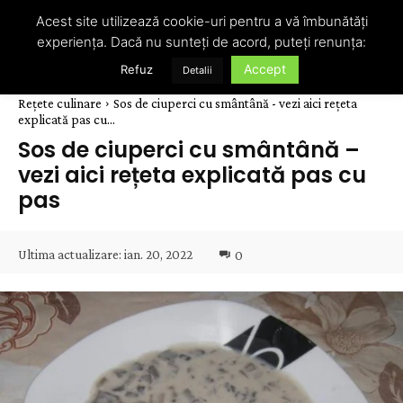
Acest site utilizează cookie-uri pentru a vă îmbunătăți
experiența. Dacă nu sunteți de acord, puteți renunța:
Accept
Refuz
Detalii
Rețete culinare
Sos de ciuperci cu smântână - vezi aici rețeta
explicată pas cu...
Sos de ciuperci cu smântână –
vezi aici rețeta explicată pas cu
pas
Ultima actualizare:
ian. 20, 2022
0