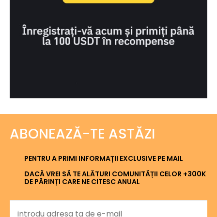
ABONEAZĂ-TE ASTĂZI
PENTRU A PRIMI INFORMAȚII EXCLUSIVE PE MAIL
DACĂ VREI SĂ TE ALĂTURI COMUNITĂȚII CELOR +300K
DE PĂRINȚI CARE NE CITESC ANUAL