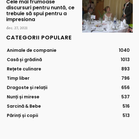
Cele mai frumoase
discursuri pentru nuntă, ce
trebuie să spui pentru a
impresiona
dec. 27, 2021
CATEGORII POPULARE
Animale de companie
1040
Casă și grădină
1013
Rețete culinare
893
Timp liber
796
Dragoste și relații
656
Nunți și mirese
537
Sarcină & Bebe
516
Părinți și copii
513