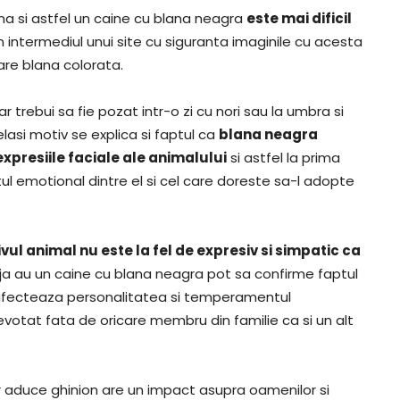
a si astfel un caine cu blana neagra
este mai dificil
n intermediul unui site cu siguranta imaginile cu acesta
are blana colorata.
 trebui sa fie pozat intr-o zi cu nori sau la umbra si
elasi motiv se explica si faptul ca
blana neagra
expresiile faciale ale animalului
si astfel la prima
l emotional dintre el si cel care doreste sa-l adopte
l animal nu este la fel de expresiv si simpatic ca
eja au un caine cu blana neagra pot sa confirme faptul
nu afecteaza personalitatea si temperamentul
devotat fata de oricare membru din familie ca si un alt
 aduce ghinion are un impact asupra oamenilor si