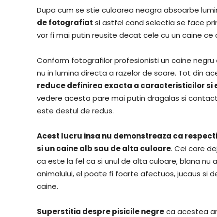
Dupa cum se stie culoarea neagra absoarbe lumin
de fotografiat
si astfel cand selectia se face pri
vor fi mai putin reusite decat cele cu un caine ce 
Conform fotografilor profesionisti un caine negru ar
nu in lumina directa a razelor de soare. Tot din ac
reduce definirea exacta a caracteristicilor si 
vedere acesta pare mai putin dragalas si contactu
este destul de redus.
Acest lucru insa nu demonstreaza ca respectivu
si un caine alb sau de alta culoare
. Cei care d
ca este la fel ca si unul de alta culoare, blana 
animalului, el poate fi foarte afectuos, jucaus si 
caine.
Superstitia despre pisicile negre
ca acestea ar