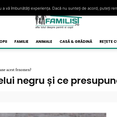
ru a vă îmbunătăți experiența. Dacă nu sunteți de acord, puteți re
OPII
FAMILIE
ANIMALE
CASĂ & GRĂDINĂ
REȚETE C
pune acest fenomen?
elui negru și ce presupu