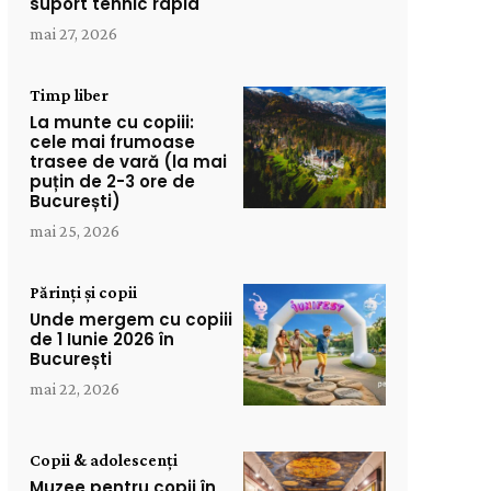
suport tehnic rapid
mai 27, 2026
Timp liber
La munte cu copiii:
cele mai frumoase
trasee de vară (la mai
puțin de 2-3 ore de
București)
mai 25, 2026
Părinți și copii
Unde mergem cu copiii
de 1 Iunie 2026 în
București
mai 22, 2026
Copii & adolescenți
Muzee pentru copii în