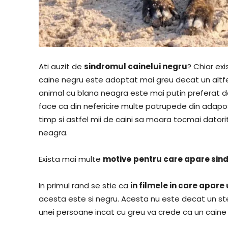
Ati auzit de
sindromul cainelui negru
? Chiar ex
caine negru este adoptat mai greu decat un altfel
animal cu blana neagra este mai putin preferat d
face ca din nefericire multe patrupede din adapo
timp si astfel mii de caini sa moara tocmai datori
neagra.
Exista mai multe
motive
pentru care apare sin
In primul rand se stie ca
in filmele in care apare
acesta este si negru. Acesta nu este decat un ste
unei persoane incat cu greu va crede ca un caine 