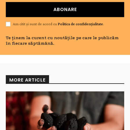
ABONARE
Am citit și sunt de acord cu
Politica de confidențialitate
.
Te ținem la curent cu noutățile pe care le publicăm
în fiecare săptămână.
MORE ARTICLE