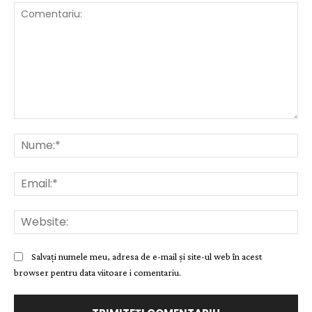
Comentariu:
Nu
Ema
Web
Salvați numele meu, adresa de e-mail și site-ul web în acest
browser pentru data viitoare i comentariu.