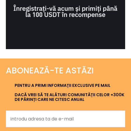
ABONEAZĂ-TE ASTĂZI
PENTRU A PRIMI INFORMAȚII EXCLUSIVE PE MAIL
DACĂ VREI SĂ TE ALĂTURI COMUNITĂȚII CELOR +300K
DE PĂRINȚI CARE NE CITESC ANUAL