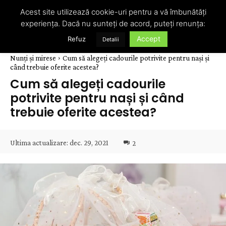
Acest site utilizează cookie-uri pentru a vă îmbunătăți
experiența. Dacă nu sunteți de acord, puteți renunța:
Accept
Refuz
Detalii
Nunți și mirese
Cum să alegeți cadourile potrivite pentru nași și
când trebuie oferite acestea?
Cum să alegeți cadourile
potrivite pentru nași și când
trebuie oferite acestea?
Ultima actualizare:
dec. 29, 2021
2