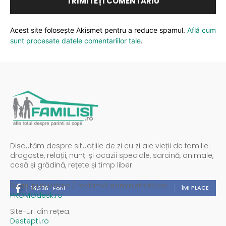
Acest site folosește Akismet pentru a reduce spamul.
Află cum
sunt procesate datele comentariilor tale
.
Discutăm despre situațiile de zi cu zi ale vieții de familie:
dragoste, relații, nunți și ocazii speciale, sarcină, animale,
casă și grădină, rețete și timp liber.
Spații publicitare / reclamă administrată de
ÎMI PLACE
14,235
Fani
PROMOdesk.ro
Site-uri din rețea:
Destepti.ro