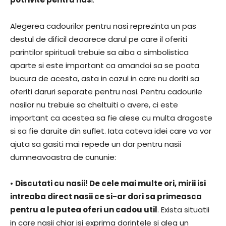
Alegerea cadourilor pentru nasi reprezinta un pas
destul de dificil deoarece darul pe care il oferiti
parintilor spirituali trebuie sa aiba o simbolistica
aparte si este important ca amandoi sa se poata
bucura de acesta, asta in cazul in care nu doriti sa
oferiti daruri separate pentru nasi. Pentru cadourile
nasilor nu trebuie sa cheltuiti o avere, ci este
important ca acestea sa fie alese cu multa dragoste
si sa fie daruite din suflet. Iata cateva idei care va vor
ajuta sa gasiti mai repede un dar pentru nasii
dumneavoastra de cununie:
•
Discutati cu nasii! De cele mai multe ori, mirii isi
intreaba direct nasii ce si-ar dori sa primeasca
pentru a le putea oferi un cadou util
. Exista situatii
in care nasii chiar isi exprima dorintele si aleg un