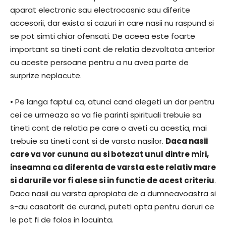
aparat electronic sau electrocasnic sau diferite
accesorii, dar exista si cazuri in care nasii nu raspund si
se pot simti chiar ofensati. De aceea este foarte
important sa tineti cont de relatia dezvoltata anterior
cu aceste persoane pentru a nu avea parte de
surprize neplacute.
• Pe langa faptul ca, atunci cand alegeti un dar pentru
cei ce urmeaza sa va fie parinti spirituali trebuie sa
tineti cont de relatia pe care o aveti cu acestia, mai
trebuie sa tineti cont si de varsta nasilor.
Daca nasii
care va vor cununa au si botezat unul dintre miri,
inseamna ca diferenta de varsta este relativ mare
si darurile vor fi alese si in functie de acest criteriu
.
Daca nasii au varsta apropiata de a dumneavoastra si
s-au casatorit de curand, puteti opta pentru daruri ce
le pot fi de folos in locuinta.