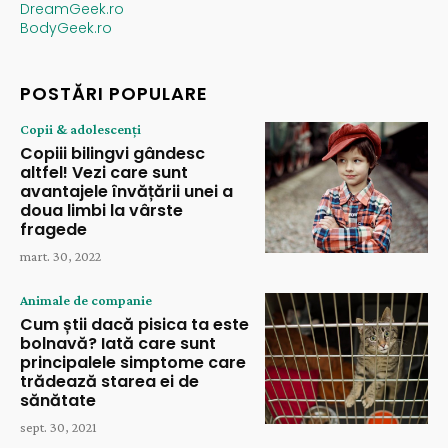
DreamGeek.ro
BodyGeek.ro
POSTĂRI POPULARE
Copii & adolescenți
Copiii bilingvi gândesc
altfel! Vezi care sunt
avantajele învățării unei a
doua limbi la vârste
fragede
mart. 30, 2022
Animale de companie
Cum știi dacă pisica ta este
bolnavă? Iată care sunt
principalele simptome care
trădează starea ei de
sănătate
sept. 30, 2021