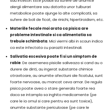
sau intestin. Este posibil sa sufere de anumite
alergii alimentare sau datorita unor tulburari
metabolice poate ajunge la alte complicatii, sa
sufere de boli de ficat, de rinichi, hipertiroidism, etc.
Materiile fecale moi arata ca pisica are
probleme intestinale si ca alimentatia sa
trebuie schimbata
. Mici viermi albi in scaun indica
ca este infectata cu paraziti intestinali.
Salivatia excesiva poate fi si un simptom de
rabie
. De asemenea pisicile saliveaza si cand au o
durere de dinti, au ingerat substante chimice
otravitoare, au anumite afectiuni ale ficatului, sunt
foarte nervoase, au mancat ceva amar. De regula
pisica poate avea o stare generala foarte rea
daca se intampla sa inghita medicamente (pe
care le ia omul si care pentru ea sunt toxice),
anumite substante periculoase (pe care le