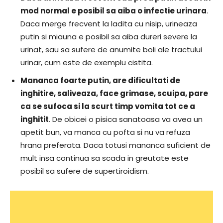
mod normal e posibil sa aiba o infectie urinara
.
Daca merge frecvent la ladita cu nisip, urineaza
putin si miauna e posibil sa aiba dureri severe la
urinat, sau sa sufere de anumite boli ale tractului
urinar, cum este de exemplu cistita.
Mananca foarte putin, are dificultati de
inghitire, saliveaza, face grimase, scuipa, pare
ca se sufoca si la scurt timp vomita tot ce a
inghitit
. De obicei o pisica sanatoasa va avea un
apetit bun, va manca cu pofta si nu va refuza
hrana preferata. Daca totusi mananca suficient de
mult insa continua sa scada in greutate este
posibil sa sufere de supertiroidism.