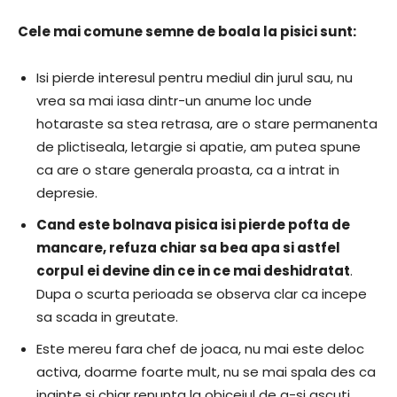
Cele mai comune semne de boala la pisici sunt:
Isi pierde interesul pentru mediul din jurul sau, nu
vrea sa mai iasa dintr-un anume loc unde
hotaraste sa stea retrasa, are o stare permanenta
de plictiseala, letargie si apatie, am putea spune
ca are o stare generala proasta, ca a intrat in
depresie.
Cand este bolnava pisica isi pierde pofta de
mancare, refuza chiar sa bea apa si astfel
corpul ei devine din ce in ce mai deshidratat
.
Dupa o scurta perioada se observa clar ca incepe
sa scada in greutate.
Este mereu fara chef de joaca, nu mai este deloc
activa, doarme foarte mult, nu se mai spala des ca
inainte si chiar renunta la obiceiul de a-si ascuti