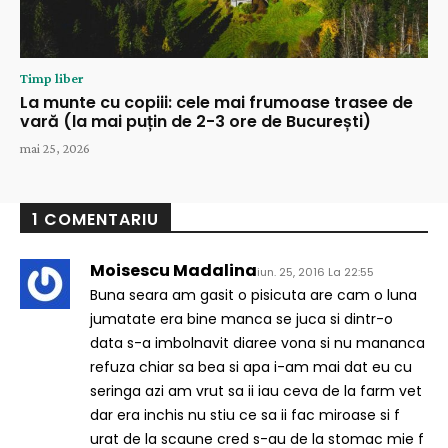
Timp liber
La munte cu copiii: cele mai frumoase trasee de
vară (la mai puțin de 2-3 ore de București)
mai 25, 2026
1 COMENTARIU
Moisescu Madalina
iun. 25, 2016 La 22:55
Buna seara am gasit o pisicuta are cam o luna
jumatate era bine manca se juca si dintr-o
data s-a imbolnavit diaree vona si nu mananca
refuza chiar sa bea si apa i-am mai dat eu cu
seringa azi am vrut sa ii iau ceva de la farm vet
dar era inchis nu stiu ce sa ii fac miroase si f
urat de la scaune cred s-au de la stomac mie f