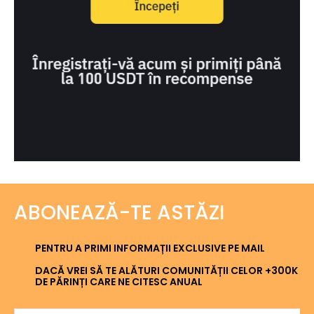
ABONEAZĂ-TE ASTĂZI
PENTRU A PRIMI INFORMAȚII EXCLUSIVE PE MAIL
DACĂ VREI SĂ TE ALĂTURI COMUNITĂȚII CELOR +300K
DE PĂRINȚI CARE NE CITESC ANUAL