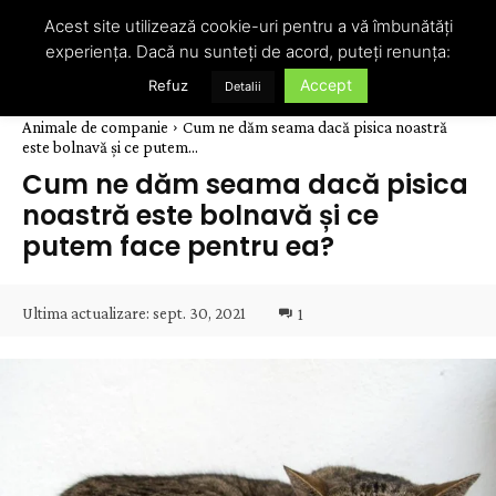
Acest site utilizează cookie-uri pentru a vă îmbunătăți
experiența. Dacă nu sunteți de acord, puteți renunța:
Accept
Refuz
Detalii
Animale de companie
Cum ne dăm seama dacă pisica noastră
este bolnavă și ce putem...
Cum ne dăm seama dacă pisica
noastră este bolnavă și ce
putem face pentru ea?
Ultima actualizare:
sept. 30, 2021
1