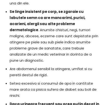
una din ele.
Se linge insistent pe corp, se zgaraie cu
labutele semn ca are mancarimi, purici,
acarieni, alergii sau alte probleme
dermatologice
. Anumite chisturi, negi, tumori
maligne, abcese, eczeme care sunt depistate prin
atingere pe piele sau sub piele indica anumite
probleme grave de sanatate, care trebuie
analizate de un medic veterinar in dorinta de a
pune un diagnostic.
Are abdomenul sensibil la atingere, umflat si cu
peretii destul de rigizi.
Setea excesiva si consumul de apa in cantitate
mare arata ca pisica sufera de diabet sau boli de
rinichi.
Daca urineaza frecvent sau prea putin decat in