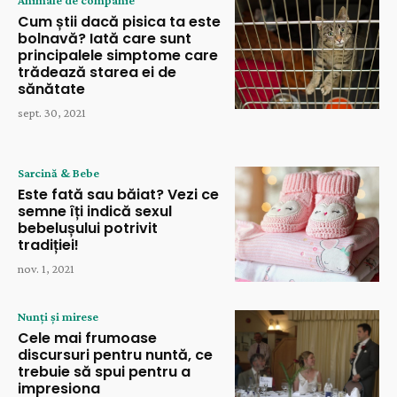
Cum știi dacă pisica ta este
bolnavă? Iată care sunt
principalele simptome care
trădează starea ei de
sănătate
sept. 30, 2021
Sarcină & Bebe
Este fată sau băiat? Vezi ce
semne îți indică sexul
bebelușului potrivit
tradiției!
nov. 1, 2021
Nunți și mirese
Cele mai frumoase
discursuri pentru nuntă, ce
trebuie să spui pentru a
impresiona