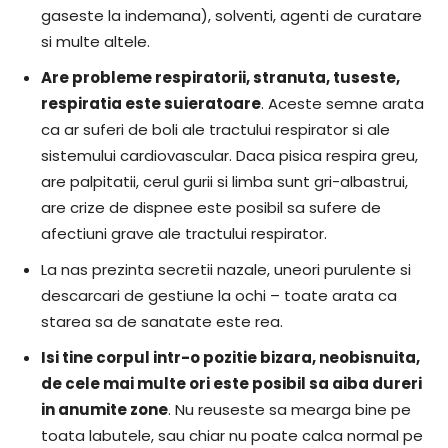
gaseste la indemana), solventi, agenti de curatare
si multe altele.
Are probleme respiratorii, stranuta, tuseste,
respiratia este suieratoare
. Aceste semne arata
ca ar suferi de boli ale tractului respirator si ale
sistemului cardiovascular. Daca pisica respira greu,
are palpitatii, cerul gurii si limba sunt gri-albastrui,
are crize de dispnee este posibil sa sufere de
afectiuni grave ale tractului respirator.
La nas prezinta secretii nazale, uneori purulente si
descarcari de gestiune la ochi – toate arata ca
starea sa de sanatate este rea.
Isi tine corpul intr-o pozitie bizara, neobisnuita,
de cele mai multe ori este posibil sa aiba dureri
in anumite zone
. Nu reuseste sa mearga bine pe
toata labutele, sau chiar nu poate calca normal pe