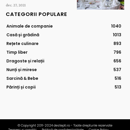
dec. 27, 2021
CATEGORII POPULARE
Animale de companie
1040
Casă și grădină
1013
Rețete culinare
893
Timp liber
796
Dragoste și relații
656
Nunți și mirese
537
Sarcină & Bebe
516
Părinți și copii
513
© Copyright 2011-2024 destepti.ro - Toate drepturile rezervate
Termeni si conditii
Politică de confidențialitate
Cookie Policy