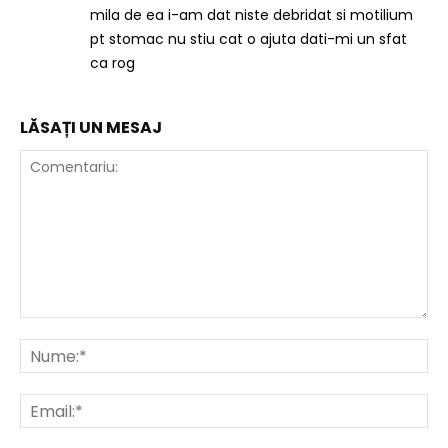
mila de ea i-am dat niste debridat si motilium
pt stomac nu stiu cat o ajuta dati-mi un sfat
ca rog
LĂSAȚI UN MESAJ
Comentariu:
Nu
Ema