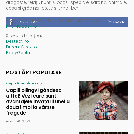
dragoste, relații, nunți și ocazii speciale, sarcină, animale,
casă și grădină, rețete și timp liber.
Spații publicitare / reclamă administrată de
ÎMI PLACE
14,235
Fani
PROMOdesk.ro
Site-uri din rețea:
Destepti.ro
DreamGeek.ro
BodyGeek.ro
POSTĂRI POPULARE
Copii & adolescenți
Copiii bilingvi gândesc
altfel! Vezi care sunt
avantajele învățării unei a
doua limbi la vârste
fragede
mart. 30, 2022
Animale de companie