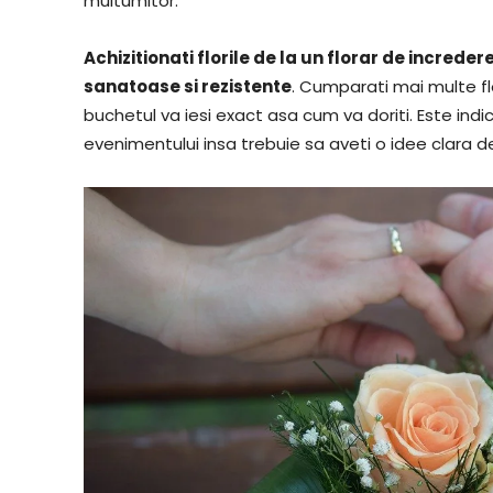
multumitor.
Achizitionati florile de la un florar de increde
sanatoase si rezistente
. Cumparati mai multe f
buchetul va iesi exact asa cum va doriti. Este indi
evenimentului insa trebuie sa aveti o idee clara de