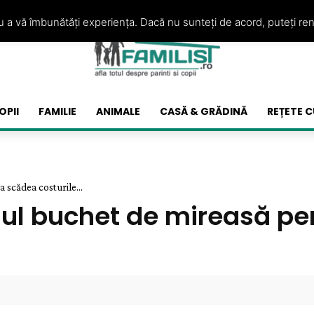
ru a vă îmbunătăți experiența. Dacă nu sunteți de acord, puteți re
OPII
FAMILIE
ANIMALE
CASĂ & GRĂDINĂ
REȚETE C
 scădea costurile...
iul buchet de mireasă pe