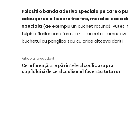
Folositi o banda adeziva speciala pe care o pute
adaugarea a fiecare trei fire, mai ales daca 
speciala
(de exemplu un buchet rotund). Puteti f
tulpina florilor care formeaza buchetul dumneavoast
buchetul cu panglica sau cu orice altceva doriti.
Articolul precedent
Ce influență are părintele alcoolic asupra
copilului și de ce alcoolismul face rău tuturor