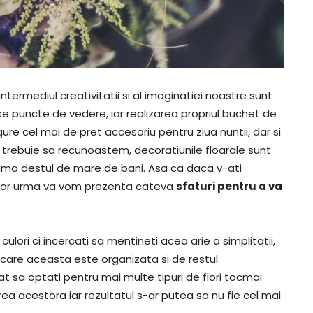
 intermediul creativitatii si al imaginatiei noastre sunt
e puncte de vedere, iar realizarea propriul buchet de
re cel mai de pret accesoriu pentru ziua nuntii, dar si
, trebuie sa recunoastem, decoratiunile floarale sunt
suma destul de mare de bani. Asa ca daca v-ati
re vor urma va vom prezenta cateva
sfaturi pentru a va
 culori ci incercati sa mentineti acea arie a simplitatii,
 care aceasta este organizata si de restul
at sa optati pentru mai multe tipuri de flori tocmai
rea acestora iar rezultatul s-ar putea sa nu fie cel mai