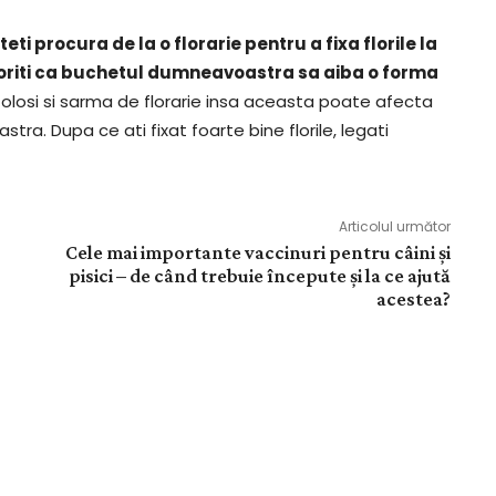
ti procura de la o florarie pentru a fixa florile la
doriti ca buchetul dumneavoastra sa aiba o forma
olosi si sarma de florarie insa aceasta poate afecta
ra. Dupa ce ati fixat foarte bine florile, legati
Articolul următor
Cele mai importante vaccinuri pentru câini și
pisici – de când trebuie începute și la ce ajută
acestea?