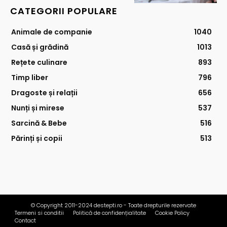
CATEGORII POPULARE
Animale de companie
1040
Casă și grădină
1013
Rețete culinare
893
Timp liber
796
Dragoste și relații
656
Nunți și mirese
537
Sarcină & Bebe
516
Părinți și copii
513
© Copyright 2011-2024 destepti.ro - Toate drepturile rezervate
Termeni si conditii
Politică de confidențialitate
Cookie Policy
Contact