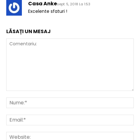
Casa Anke
sept. 5, 2018 La 1:53
Excelente sfaturi !
LĂSAȚI UN MESAJ
Comentariu:
Nu
Ema
Web