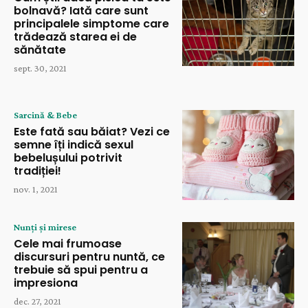
bolnavă? Iată care sunt
principalele simptome care
trădează starea ei de
sănătate
sept. 30, 2021
Sarcină & Bebe
Este fată sau băiat? Vezi ce
semne îți indică sexul
bebelușului potrivit
tradiției!
nov. 1, 2021
Nunți și mirese
Cele mai frumoase
discursuri pentru nuntă, ce
trebuie să spui pentru a
impresiona
dec. 27, 2021