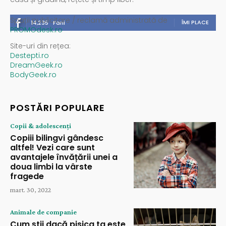
Spații publicitare / reclamă administrată de
ÎMI PLACE
14,235
Fani
PROMOdesk.ro
Site-uri din rețea:
Destepti.ro
DreamGeek.ro
BodyGeek.ro
POSTĂRI POPULARE
Copii & adolescenți
Copiii bilingvi gândesc
altfel! Vezi care sunt
avantajele învățării unei a
doua limbi la vârste
fragede
mart. 30, 2022
Animale de companie
Cum știi dacă pisica ta este