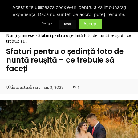
Acest site utilizează cookie-uri pentru a vă îmbunătăți
experiența. Dacă nu sunteți de acord, puteți renunța:
Accept
Refuz
Detalii
Nunți și mirese
Sfaturi pentru o ședință foto de nuntă reușită - ce
trebuie să...
Sfaturi pentru o ședință foto de
nuntă reușită – ce trebuie să
faceți
Ultima actualizare:
ian. 3, 2022
1