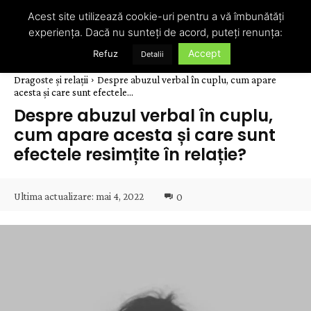
Acest site utilizează cookie-uri pentru a vă îmbunătăți
experiența. Dacă nu sunteți de acord, puteți renunța:
Accept
Refuz
Detalii
Dragoste și relații
Despre abuzul verbal în cuplu, cum apare
acesta și care sunt efectele...
Despre abuzul verbal în cuplu,
cum apare acesta și care sunt
efectele resimțite în relație?
Ultima actualizare:
mai 4, 2022
0