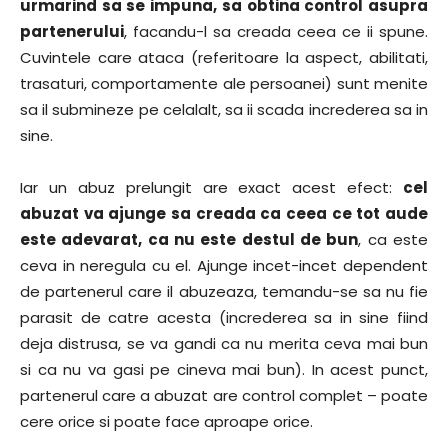
urmarind sa se impuna, sa obtina control asupra
partenerului
, facandu-l sa creada ceea ce ii spune.
Cuvintele care ataca (referitoare la aspect, abilitati,
trasaturi, comportamente ale persoanei) sunt menite
sa il submineze pe celalalt, sa ii scada increderea sa in
sine.
Iar un abuz prelungit are exact acest efect:
cel
abuzat va ajunge sa creada ca ceea ce tot aude
este adevarat, ca nu este destul de bun
, ca este
ceva in neregula cu el. Ajunge incet-incet dependent
de partenerul care il abuzeaza, temandu-se sa nu fie
parasit de catre acesta (increderea sa in sine fiind
deja distrusa, se va gandi ca nu merita ceva mai bun
si ca nu va gasi pe cineva mai bun). In acest punct,
partenerul care a abuzat are control complet – poate
cere orice si poate face aproape orice.