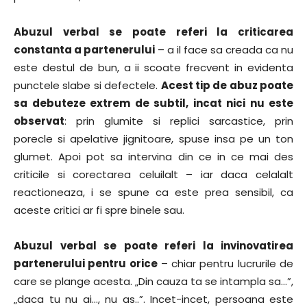
Abuzul verbal se poate referi la criticarea
constanta a partenerului
– a il face sa creada ca nu
este destul de bun, a ii scoate frecvent in evidenta
punctele slabe si defectele.
Acest tip de abuz poate
sa debuteze extrem de subtil, incat nici nu este
observat
: prin glumite si replici sarcastice, prin
porecle si apelative jignitoare, spuse insa pe un ton
glumet. Apoi pot sa intervina din ce in ce mai des
criticile si corectarea celuilalt – iar daca celalalt
reactioneaza, i se spune ca este prea sensibil, ca
aceste critici ar fi spre binele sau.
Abuzul verbal se poate referi la invinovatirea
partenerului pentru orice
– chiar pentru lucrurile de
care se plange acesta. „Din cauza ta se intampla sa…”,
„daca tu nu ai…, nu as..”. Incet-incet, persoana este