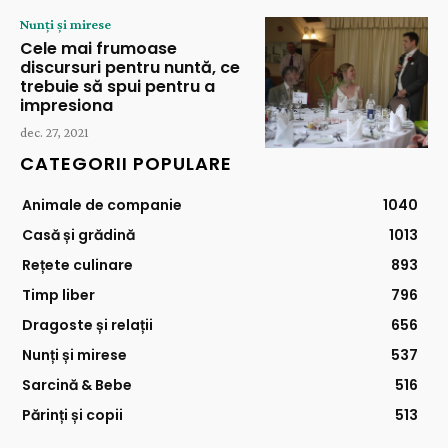
Nunți și mirese
Cele mai frumoase
discursuri pentru nuntă, ce
trebuie să spui pentru a
impresiona
dec. 27, 2021
CATEGORII POPULARE
Animale de companie
1040
Casă și grădină
1013
Rețete culinare
893
Timp liber
796
Dragoste și relații
656
Nunți și mirese
537
Sarcină & Bebe
516
Părinți și copii
513