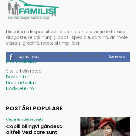
Discutăm despre situațiile de zi cu zi ale vieții de familie:
dragoste, relații, nunți și ocazii speciale, sarcină, animale,
casă și grădină, rețete și timp liber.
Spații publicitare / reclamă administrată de
ÎMI PLACE
14,235
Fani
PROMOdesk.ro
Site-uri din rețea:
Destepti.ro
DreamGeek.ro
BodyGeek.ro
POSTĂRI POPULARE
Copii & adolescenți
Copiii bilingvi gândesc
altfel! Vezi care sunt