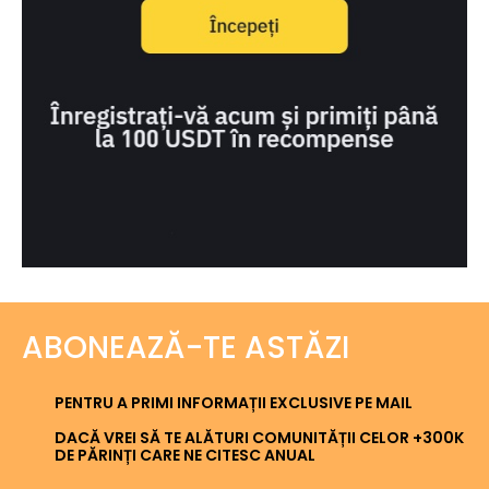
ABONEAZĂ-TE ASTĂZI
PENTRU A PRIMI INFORMAȚII EXCLUSIVE PE MAIL
DACĂ VREI SĂ TE ALĂTURI COMUNITĂȚII CELOR +300K
DE PĂRINȚI CARE NE CITESC ANUAL