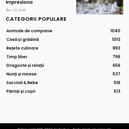
impresiona
dec. 27, 2021
CATEGORII POPULARE
Animale de companie
1040
Casă și grădină
1013
Rețete culinare
893
Timp liber
796
Dragoste și relații
656
Nunți și mirese
537
Sarcină & Bebe
516
Părinți și copii
513