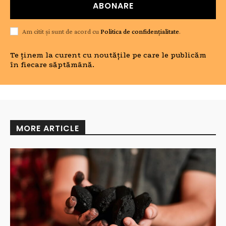
ABONARE
Am citit și sunt de acord cu
Politica de confidențialitate
.
Te ținem la curent cu noutățile pe care le publicăm
în fiecare săptămână.
MORE ARTICLE