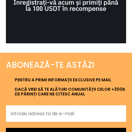
ABONEAZĂ-TE ASTĂZI
PENTRU A PRIMI INFORMAȚII EXCLUSIVE PE MAIL
DACĂ VREI SĂ TE ALĂTURI COMUNITĂȚII CELOR +300K
DE PĂRINȚI CARE NE CITESC ANUAL