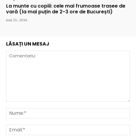
La munte cu copiii: cele mai frumoase trasee de
vară (la mai puțin de 2-3 ore de București)
mai 25, 2026
LĂSAȚI UN MESAJ
Comentariu:
Nu
Ema