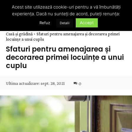
Acest site utilizează cookie-uri pentru a vă îmbunătăți
experiența. Dacă nu sunteți de acord, puteți renunța:
Accept
Refuz
Detalii
Casă și grădină
Sfaturi pentru amenajarea și decorarea primei
locuințe a unui cuplu
Sfaturi pentru amenajarea și
decorarea primei locuințe a unui
cuplu
Ultima actualizare:
sept. 28, 2021
0