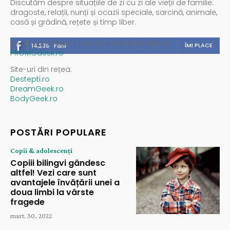
Discutăm despre situațiile de zi cu zi ale vieții de familie:
dragoste, relații, nunți și ocazii speciale, sarcină, animale,
casă și grădină, rețete și timp liber.
Spații publicitare / reclamă administrată de
ÎMI PLACE
14,235
Fani
PROMOdesk.ro
Site-uri din rețea:
Destepti.ro
DreamGeek.ro
BodyGeek.ro
POSTĂRI POPULARE
Copii & adolescenți
Copiii bilingvi gândesc
altfel! Vezi care sunt
avantajele învățării unei a
doua limbi la vârste
fragede
mart. 30, 2022