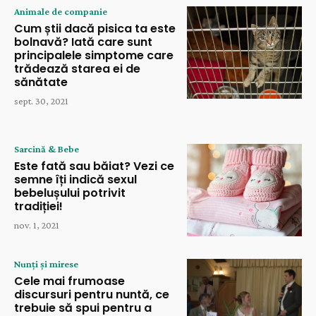
Animale de companie
Cum știi dacă pisica ta este
bolnavă? Iată care sunt
principalele simptome care
trădează starea ei de
sănătate
sept. 30, 2021
Sarcină & Bebe
Este fată sau băiat? Vezi ce
semne îți indică sexul
bebelușului potrivit
tradiției!
nov. 1, 2021
Nunți și mirese
Cele mai frumoase
discursuri pentru nuntă, ce
trebuie să spui pentru a