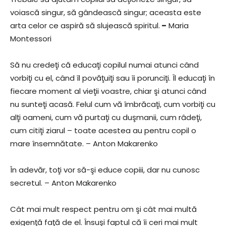
voiască singur, să gândească singur; aceasta este
arta celor ce aspiră să slujească spiritul.
–
Maria
Montessori
Să nu credeţi că educaţi copilul numai atunci când
vorbiţi cu el, când îl povăţuiţi sau îi porunciţi. Îl educaţi în
fiecare moment al vieţii voastre, chiar şi atunci când
nu sunteţi acasă. Felul cum vă îmbrăcaţi, cum vorbiţi cu
alţi oameni, cum vă purtaţi cu duşmanii, cum râdeţi,
cum citiţi ziarul – toate acestea au pentru copil o
mare însemnătate. – Anton Makarenko
În adevăr, toţi vor să-şi educe copiii, dar nu cunosc
secretul. – Anton Makarenko
Cât mai mult respect pentru om şi cât mai multă
exigenţă faţă de el. Însuşi faptul că îi ceri mai mult