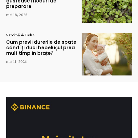
gustoase moduri de
preparare
mai 18, 2026
Sarcină & Bebe
Cum previi durerile de spate
când îți duci bebelușul prea
mult timp în brațe?
mai 11, 2026