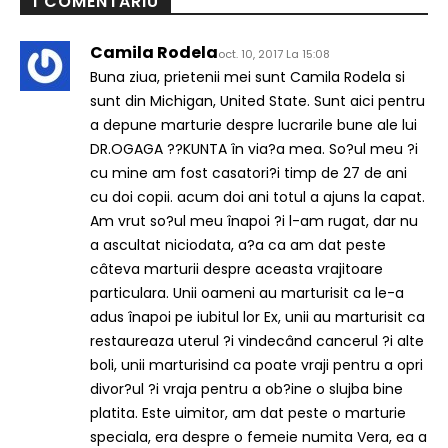
1 COMENTARIU
Camila Rodela
oct. 10, 2017 La 15:08
Buna ziua, prietenii mei sunt Camila Rodela si
sunt din Michigan, United State. Sunt aici pentru
a depune marturie despre lucrarile bune ale lui
DR.OGAGA ??KUNTA în via?a mea. So?ul meu ?i
cu mine am fost casatori?i timp de 27 de ani
cu doi copii. acum doi ani totul a ajuns la capat.
Am vrut so?ul meu înapoi ?i l-am rugat, dar nu
a ascultat niciodata, a?a ca am dat peste
câteva marturii despre aceasta vrajitoare
particulara. Unii oameni au marturisit ca le-a
adus înapoi pe iubitul lor Ex, unii au marturisit ca
restaureaza uterul ?i vindecând cancerul ?i alte
boli, unii marturisind ca poate vraji pentru a opri
divor?ul ?i vraja pentru a ob?ine o slujba bine
platita. Este uimitor, am dat peste o marturie
speciala, era despre o femeie numita Vera, ea a