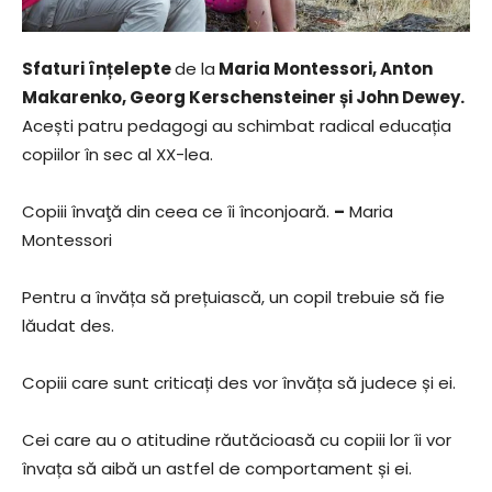
Sfaturi înțelepte
de la
Maria Montessori, Anton
Makarenko, Georg Kerschensteiner și John Dewey.
Acești patru pedagogi au schimbat radical educația
copiilor în sec al XX-lea.
Copiii învaţă din ceea ce îi înconjoară.
–
Maria
Montessori
Pentru a învăța să prețuiască, un copil trebuie să fie
lăudat des.
Copiii care sunt criticați des vor învăța să judece și ei.
Cei care au o atitudine răutăcioasă cu copiii lor îi vor
învața să aibă un astfel de comportament și ei.