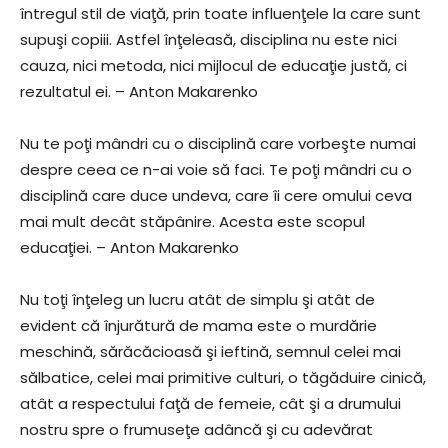
întregul stil de viaţă, prin toate influenţele la care sunt
supuşi copiii. Astfel înţeleasă, disciplina nu este nici
cauza, nici metoda, nici mijlocul de educaţie justă, ci
rezultatul ei. – Anton Makarenko
Nu te poţi mândri cu o disciplină care vorbeşte numai
despre ceea ce n-ai voie să faci. Te poţi mândri cu o
disciplină care duce undeva, care îi cere omului ceva
mai mult decât stăpânire. Acesta este scopul
educaţiei. – Anton Makarenko
Nu toţi înţeleg un lucru atât de simplu şi atât de
evident că înjurătură de mama este o murdărie
meschină, sărăcăcioasă şi ieftină, semnul celei mai
sălbatice, celei mai primitive culturi, o tăgăduire cinică,
atât a respectului faţă de femeie, cât şi a drumului
nostru spre o frumuseţe adâncă şi cu adevărat