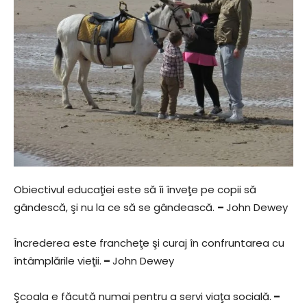
Obiectivul educaţiei este să îi înveţe pe copii să
gândescă, şi nu la ce să se gândească.
–
John Dewey
Încrederea este francheţe şi curaj în confruntarea cu
întâmplările vieţii.
–
John Dewey
Şcoala e făcută numai pentru a servi viaţa socială.
–