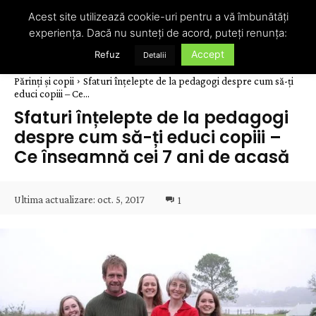
Acest site utilizează cookie-uri pentru a vă îmbunătăți
experiența. Dacă nu sunteți de acord, puteți renunța:
Accept
Refuz
Detalii
Părinți și copii
Sfaturi înțelepte de la pedagogi despre cum să-ți
educi copiii – Ce...
Sfaturi înțelepte de la pedagogi
despre cum să-ți educi copiii –
Ce înseamnă cei 7 ani de acasă
Ultima actualizare:
oct. 5, 2017
1