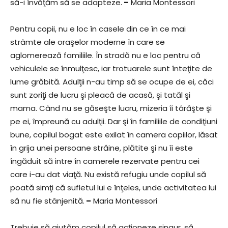
să-i învăţăm să se adapteze.
–
Maria Montessori
Pentru copii, nu e loc în casele din ce în ce mai
strâmte ale oraşelor moderne în care se
aglomerează familiile. În stradă nu e loc pentru că
vehiculele se înmulţesc, iar trotuarele sunt înteţite de
lume grăbită. Adulţii n-au timp să se ocupe de ei, căci
sunt zoriţi de lucru şi pleacă de acasă, şi tatăl şi
mama. Când nu se găseşte lucru, mizeria îi târăşte şi
pe ei, împreună cu adulţii. Dar şi în familiile de condiţiuni
bune, copilul bogat este exilat în camera copiilor, lăsat
în grija unei persoane străine, plătite şi nu îi este
îngăduit să intre în camerele rezervate pentru cei
care i-au dat viaţă. Nu există refugiu unde copilul să
poată simţi că sufletul lui e înţeles, unde activitatea lui
să nu fie stânjenită.
–
Maria Montessori
Trebuie să ajutăm copilul să acţioneze singur, să