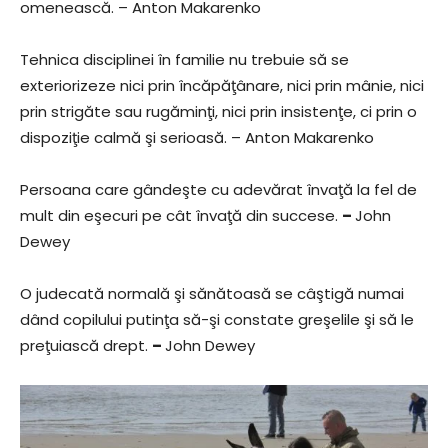
omenească. – Anton Makarenko
Tehnica disciplinei în familie nu trebuie să se
exteriorizeze nici prin încăpăţânare, nici prin mânie, nici
prin strigăte sau rugăminţi, nici prin insistenţe, ci prin o
dispoziţie calmă şi serioasă. – Anton Makarenko
Persoana care gândeşte cu adevărat învaţă la fel de
mult din eşecuri pe cât învaţă din succese.
–
John
Dewey
O judecată normală şi sănătoasă se câştigă numai
dând copilului putinţa să-şi constate greşelile şi să le
preţuiască drept.
–
John Dewey