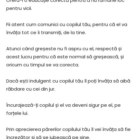
Oferă-i o educație corectă pentru a nu rămâne loc
pentru vicii.
Fii atent cum comunici cu copilul tău, pentru că el va
învăța tot ce îi transmiți, de la tine.
Atunci când greșeste nu fi aspru cu el, respectă și
acest lucru pentru că este normal să greșească, și
oricum cu timpul se va corecta.
Dacă ești indulgent cu copilul tău îl poți învăța să aibă
răbdare cu cei din jur.
Încurajează-ți copilul și el va deveni sigur pe el, pe
forțele lui.
Prin aprecierea părerilor copilului tău îl vei învăța să fie
încrezător și să se iubească pe sine.