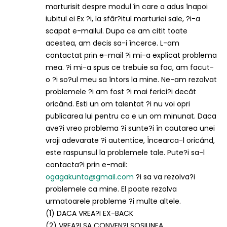
marturisit despre modul în care a adus înapoi
iubitul ei Ex ?i, la sfâr?itul marturiei sale, ?i-a
scapat e-mailul. Dupa ce am citit toate
acestea, am decis sa-i încerce. L-am
contactat prin e-mail ?i mi-a explicat problema
mea. ?i mi-a spus ce trebuie sa fac, am facut-
o ?i so?ul meu sa întors la mine. Ne-am rezolvat
problemele ?i am fost ?i mai ferici?i decât
oricând. Esti un om talentat ?i nu voi opri
publicarea lui pentru ca e un om minunat. Daca
ave?i vreo problema ?i sunte?i în cautarea unei
vraji adevarate ?i autentice, Încearca-l oricând,
este raspunsul la problemele tale. Pute?i sa-l
contacta?i prin e-mail:
ogagakunta@gmail.com
?i sa va rezolva?i
problemele ca mine. El poate rezolva
urmatoarele probleme ?i multe altele.
(1) DACA VREA?I EX-BACK
(2) VREA?I SA CONVEN?I SOSIUNEA