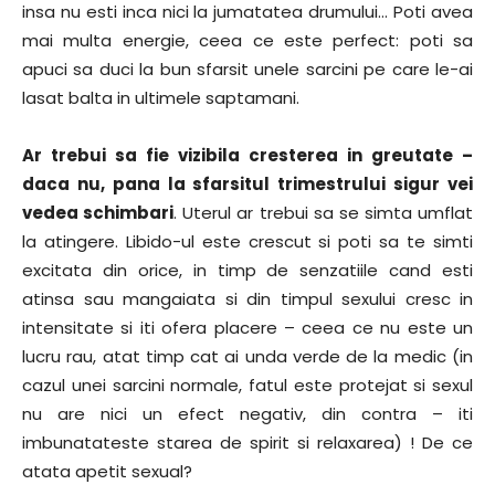
insa nu esti inca nici la jumatatea drumului… Poti avea
mai multa energie, ceea ce este perfect: poti sa
apuci sa duci la bun sfarsit unele sarcini pe care le-ai
lasat balta in ultimele saptamani.
Ar trebui sa fie vizibila cresterea in greutate –
daca nu, pana la sfarsitul trimestrului sigur vei
vedea schimbari
. Uterul ar trebui sa se simta umflat
la atingere. Libido-ul este crescut si poti sa te simti
excitata din orice, in timp de senzatiile cand esti
atinsa sau mangaiata si din timpul sexului cresc in
intensitate si iti ofera placere – ceea ce nu este un
lucru rau, atat timp cat ai unda verde de la medic (in
cazul unei sarcini normale, fatul este protejat si sexul
nu are nici un efect negativ, din contra – iti
imbunatateste starea de spirit si relaxarea) ! De ce
atata apetit sexual?