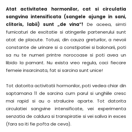
Atat activitatea hormonilor, cat si circulatia
sangvina intensificata (sangele ajunge in sani,
clitoris, labii) sunt „de vina”!
De aceea, simti
furnicaturi de excitatie si atingerile partenerului sunt
atat de placute. Totusi, din cauza greturilor, a nevoii
constante de urinare si a constipatiei si balonarii, poti
sa nu te numeri printre norocoase si poti avea un
libido la pamant. Nu exista vreo regula, caci fiecare
femeie insarcinata, fat si sarcina sunt unice!
Tot datorita activitatii hormonilor, poti vedea chiar din
saptamana 11 de sarcina cum parul si unghiile cresc
mai rapid si au o stralucire aparte. Tot datorita
circulatiei sangvine intensificate, vei experimenta
senzatia de caldura si transpiratie si vei saliva in exces
(fara sa iti fie pofta de ceva).