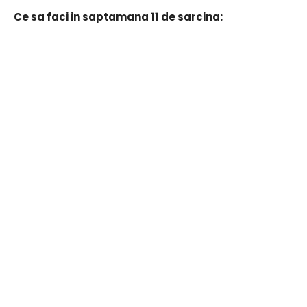
Ce sa faci in saptamana 11 de sarcina: