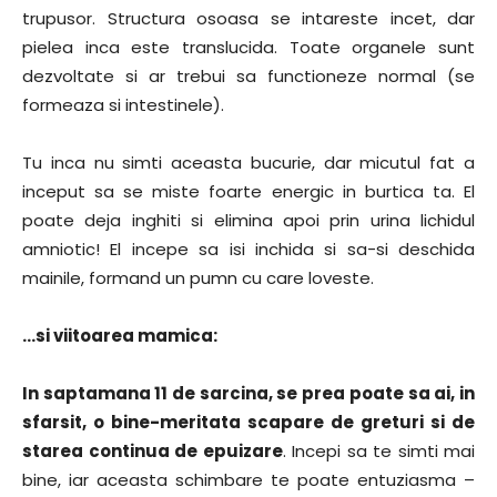
trupusor. Structura osoasa se intareste incet, dar
pielea inca este translucida. Toate organele sunt
dezvoltate si ar trebui sa functioneze normal (se
formeaza si intestinele).
Tu inca nu simti aceasta bucurie, dar micutul fat a
inceput sa se miste foarte energic in burtica ta. El
poate deja inghiti si elimina apoi prin urina lichidul
amniotic! El incepe sa isi inchida si sa-si deschida
mainile, formand un pumn cu care loveste.
…si viitoarea mamica:
In saptamana 11 de sarcina, se prea poate sa ai, in
sfarsit, o bine-meritata scapare de greturi si de
starea continua de epuizare
. Incepi sa te simti mai
bine, iar aceasta schimbare te poate entuziasma –