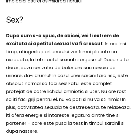
impiedici astfel asimilarea fierului.
Sex?
Dupa cum s-a spus, de obicei, vei fi extrem de
excitata si apetitul sexual va fi crescut
. In acelasi
timp, atingerile partenerului vor fi mai placute ca
niciodata, la fel si actul sexual si orgasmul! Daca nu te
deranjeaza senzatia de balonare sau nevoia de
urinare, da-i drumul! In cazul unei sarcini fara risc, este
absolut normal sa faci sex! Fatul este complet
protejat de catre lichidul amniotic si uter. Nu are rost
sa iti faci griji pentru el, nu va pati si nu va sti nimic! In
plus, activitatea sexuala te destreseaza, te relaxeaza,
iti ofera energie si intareste legatura dintre tine si
partener – care este pusa la test in timpul sarcinii si
dupa nastere.