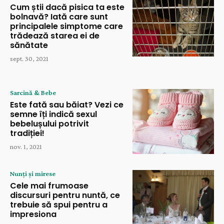
Cum știi dacă pisica ta este
bolnavă? Iată care sunt
principalele simptome care
trădează starea ei de
sănătate
sept. 30, 2021
Sarcină & Bebe
Este fată sau băiat? Vezi ce
semne îți indică sexul
bebelușului potrivit
tradiției!
nov. 1, 2021
Nunți și mirese
Cele mai frumoase
discursuri pentru nuntă, ce
trebuie să spui pentru a
impresiona