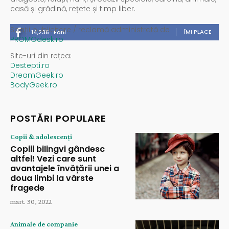
casă și grădină, rețete și timp liber.
Spații publicitare / reclamă administrată de
ÎMI PLACE
14,235
Fani
PROMOdesk.ro
Site-uri din rețea:
Destepti.ro
DreamGeek.ro
BodyGeek.ro
POSTĂRI POPULARE
Copii & adolescenți
Copiii bilingvi gândesc
altfel! Vezi care sunt
avantajele învățării unei a
doua limbi la vârste
fragede
mart. 30, 2022
Animale de companie