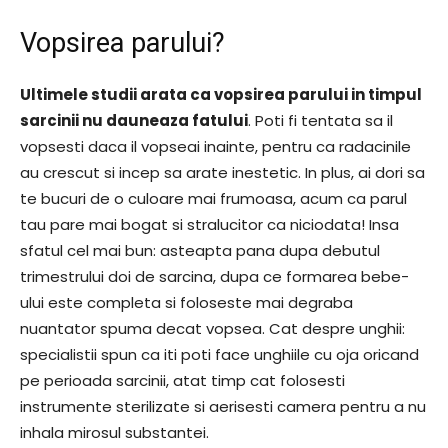
Vopsirea parului?
Ultimele studii arata ca vopsirea parului in timpul
sarcinii nu dauneaza fatului
. Poti fi tentata sa il
vopsesti daca il vopseai inainte, pentru ca radacinile
au crescut si incep sa arate inestetic. In plus, ai dori sa
te bucuri de o culoare mai frumoasa, acum ca parul
tau pare mai bogat si stralucitor ca niciodata! Insa
sfatul cel mai bun: asteapta pana dupa debutul
trimestrului doi de sarcina, dupa ce formarea bebe-
ului este completa si foloseste mai degraba
nuantator spuma decat vopsea. Cat despre unghii:
specialistii spun ca iti poti face unghiile cu oja oricand
pe perioada sarcinii, atat timp cat folosesti
instrumente sterilizate si aerisesti camera pentru a nu
inhala mirosul substantei.