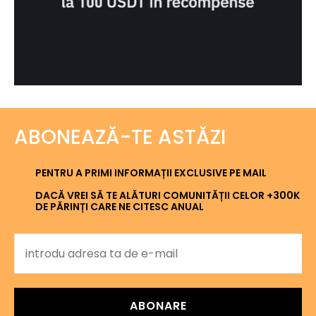
ABONEAZĂ-TE ASTĂZI
PENTRU A PRIMI INFORMAȚII EXCLUSIVE PE MAIL
DACĂ VREI SĂ TE ALĂTURI COMUNITĂȚII CELOR +300K
DE PĂRINȚI CARE NE CITESC ANUAL
ABONARE