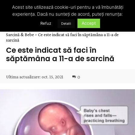
Acest site utilizează cookie-uri pentru a vă îmbunătăți
experiența. Dacă nu sunteți de acord, puteți renunța:
Accept
Refuz
Detalii
Sarcină & Bebe
Ce este indicat să faci în săptămâna a 11-a de
sarcină
Ce este indicat să faci în
săptămâna a 11-a de sarcină
Ultima actualizare:
oct. 15, 2021
0