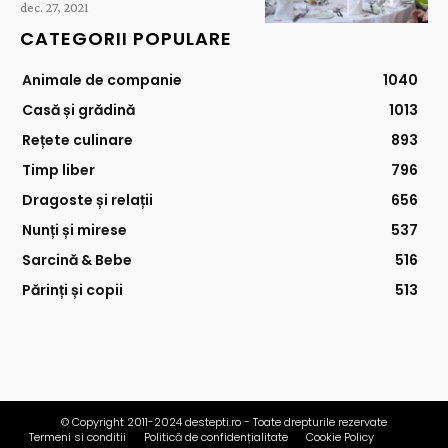
dec. 27, 2021
CATEGORII POPULARE
Animale de companie
1040
Casă și grădină
1013
Rețete culinare
893
Timp liber
796
Dragoste și relații
656
Nunți și mirese
537
Sarcină & Bebe
516
Părinți și copii
513
© Copyright 2011-2024 destepti.ro - Toate drepturile rezervate
Termeni si conditii
Politică de confidențialitate
Cookie Policy