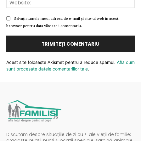
Web
Salvați numele meu, adresa de e-mail și site-ul web în acest
browser pentru data viitoare i comentariu.
Acest site folosește Akismet pentru a reduce spamul.
Află cum
sunt procesate datele comentariilor tale
.
Discutăm despre situațiile de zi cu zi ale vieții de familie:
dragoste, relații, nunți și ocazii speciale, sarcină, animale,