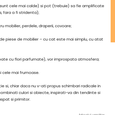
sunt cele mai calde) si pot (trebuie) sa fie amplificate
 fara a fi stridenta);
u mobilier, perdele, draperii, covoare;
de piese de mobilier – cu cat este mai simplu, cu atat
oate cu flori parfumate), vor improspata atmosfera;
i cele mai frumoase.
tie si, chiar daca nu v-ati propus schimbari radicale in
ecombinati culori si obiecte, inspirati-va din tendinte si
spat si primitor.
Articolul următor