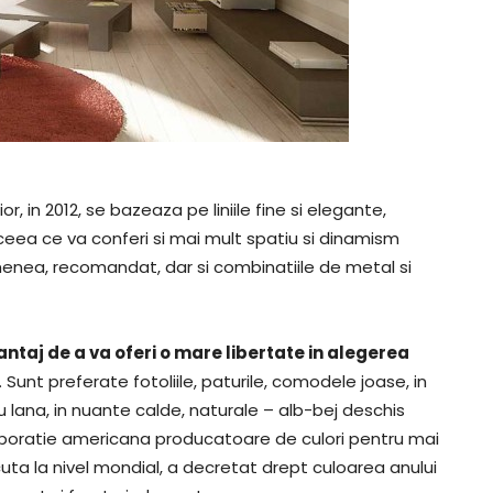
r, in 2012, se bazeaza pe liniile fine si elegante,
 ceea ce va conferi si mai mult spatiu si dinamism
semenea, recomandat, dar si combinatiile de metal si
antaj de a va oferi o mare libertate in alegerea
. Sunt preferate fotoliile, paturile, comodele joase, in
u lana, in nuante calde, naturale – alb-bej deschis
 corporatie americana producatoare de culori pentru mai
uta la nivel mondial, a decretat drept culoarea anului