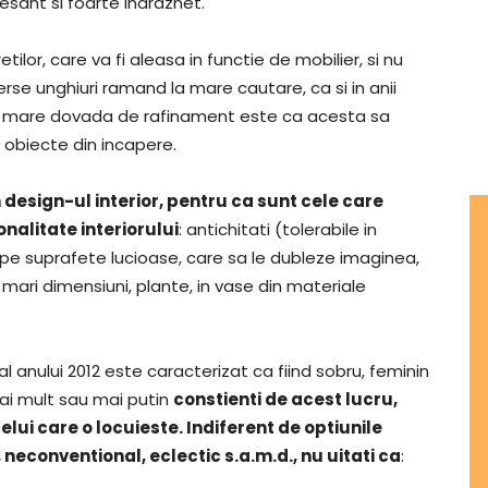
esant si foarte indraznet.
etilor, care va fi aleasa in functie de mobilier, si nu
erse unghiuri ramand la mare cautare, ca si in anii
mai mare dovada de rafinament este ca acesta sa
e obiecte din incapere.
 design-ul interior, pentru ca sunt cele care
onalitate interiorului
: antichitati (tolerabile in
e suprafete lucioase, care sa le dubleze imaginea,
 mari dimensiuni, plante, in vase din materiale
 al anului 2012 este caracterizat ca fiind sobru, feminin
mai mult sau mai putin
constienti de acest lucru,
lui care o locuieste. Indiferent de optiunile
, neconventional, eclectic s.a.m.d., nu uitati ca
: