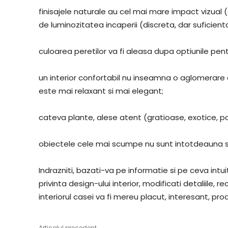
finisajele naturale au cel mai mare impact vizual (
de luminozitatea incaperii (discreta, dar suficienta,
culoarea peretilor va fi aleasa dupa optiunile pentr
un interior confortabil nu inseamna o aglomerare 
este mai relaxant si mai elegant;
cateva plante, alese atent (gratioase, exotice, p
obiectele cele mai scumpe nu sunt intotdeauna s
Indrazniti, bazati-va pe informatie si pe ceva intui
privinta design-ului interior, modificati detaliile, r
interiorul casei va fi mereu placut, interesant, proa
Articolul precedent