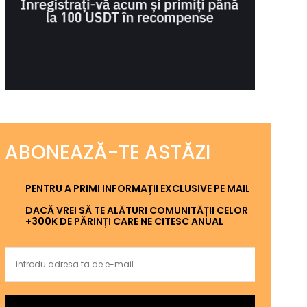
ABONEAZĂ-TE ASTĂZI
PENTRU A PRIMI INFORMAȚII EXCLUSIVE PE MAIL
DACĂ VREI SĂ TE ALĂTURI COMUNITĂȚII CELOR
+300K DE PĂRINȚI CARE NE CITESC ANUAL