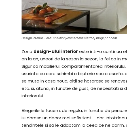
Design interior, Foto: spelnionychmarzenswiatmoj.blogspot.com
Zona
design-ului interior
este intr-o continua e
an la an, uneori de la sezon la sezon, la fel ca in
Sigur ca mobilierul, compartimentarea interiorului
usurinta cu care schimbi o bijuterie sau o esarfa, d
se muta in casa noua, altii se hotarasc se renovez
etc. si, atunci, in functie de gust, de necesitati
interiorului.
Alegerile le facem, de regula, in functie de person
isi doresc un decor mai sofisticat – dar, intotde
tendintele si sa le adaptam la ceea ce ne dorim, ast