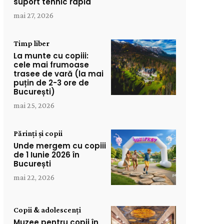
suport tehnic rapid
mai 27, 2026
Timp liber
La munte cu copiii:
cele mai frumoase
trasee de vară (la mai
puțin de 2-3 ore de
București)
mai 25, 2026
Părinți și copii
Unde mergem cu copiii
de 1 Iunie 2026 în
București
mai 22, 2026
Copii & adolescenți
Muzee pentru copii în