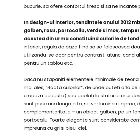
bucurie, sa ofere confortul firesc si sa ne incante p
In design-ul interior, tendintele anului 2012 mi
galben, rosu, portocaliu, verde si mov, tempera
acestea din urma constituind culorile de fond
interior, regula de baza fiind sa se foloseasca do
utilizandu-se doar pentru contrast, atunci cand a
pentru un tablou etc.
Daca nu stapaniti elementele minimale de teoria cul
mai ales, “Roata culorilor”, de unde puteti afla 
creeaza aceasta) sau apelati la sfaturile unui d
sunt puse una langa alta, se vor lumina reciproc, 
complementaritate – un obiect galben, pe un fond
portocaliu. Foarte elegante sunt considerate combi
impreuna cu gri si bleu-ciel.