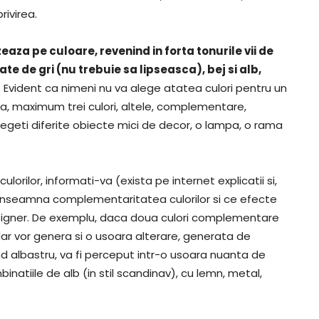
rivirea.
zeaza pe culoare, revenind in forta tonurile vii de
te de gri (nu trebuie sa lipseasca), bej si alb,
. Evident ca nimeni nu va alege atatea culori pentru un
ua, maximum trei culori, altele, complementare,
legeti diferite obiecte mici de decor, o lampa, o rama
orilor, informati-va (exista pe internet explicatii si,
ce inseamna complementaritatea culorilor si ce efecte
esigner. De exemplu, daca doua culori complementare
dar vor genera si o usoara alterare, generata de
 albastru, va fi perceput intr-o usoara nuanta de
natiile de alb (in stil scandinav), cu lemn, metal,