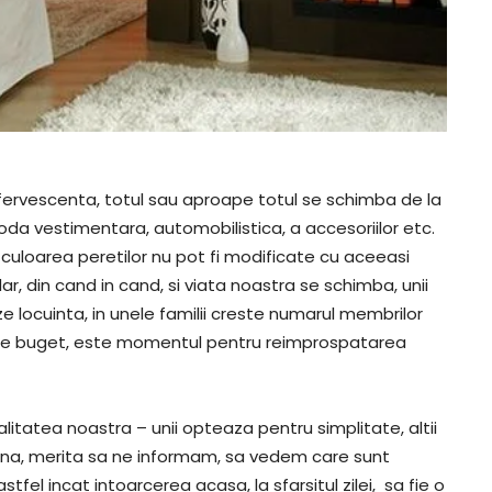
fervescenta, totul sau aproape totul se schimba de la
 moda vestimentara, automobilistica, a accesoriilor etc.
, culoarea peretilor nu pot fi modificate cu aceeasi
ar, din cand in cand, si viata noastra se schimba, unii
e locuinta, in unele familii creste numarul membrilor
 si de buget, este momentul pentru reimprospatarea
alitatea noastra – unii opteaza pentru simplitate, altii
auna, merita sa ne informam, sa vedem care sunt
fel incat intoarcerea acasa, la sfarsitul zilei, sa fie o