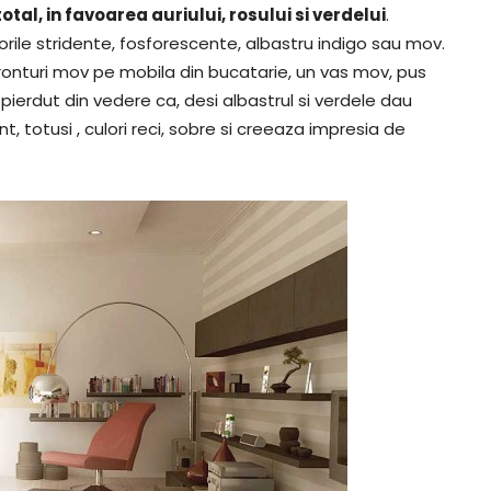
l, in favoarea auriului, rosului si verdelui
.
lorile stridente, fosforescente, albastru indigo sau mov.
onturi mov pe mobila din bucatarie, un vas mov, pus
pierdut din vedere ca, desi albastrul si verdele dau
t, totusi , culori reci, sobre si creeaza impresia de