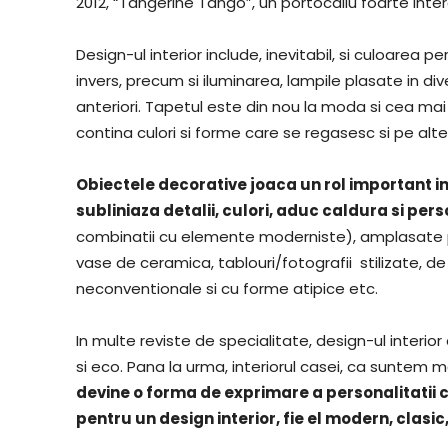
2012, “Tangerine Tango”, un portocaliu foarte inter
Design-ul interior include, inevitabil, si culoarea per
invers, precum si iluminarea, lampile plasate in div
anteriori. Tapetul este din nou la moda si cea 
contina culori si forme care se regasesc si pe alt
Obiectele decorative joaca un rol important in
subliniaza detalii, culori, aduc caldura si pers
combinatii cu elemente moderniste), amplasate p
vase de ceramica, tablouri/fotografii stilizate, de
neconventionale si cu forme atipice etc.
In multe reviste de specialitate, design-ul interior
si eco. Pana la urma, interiorul casei, ca suntem 
devine o forma de exprimare a personalitatii ce
pentru un design interior, fie el modern, clasic