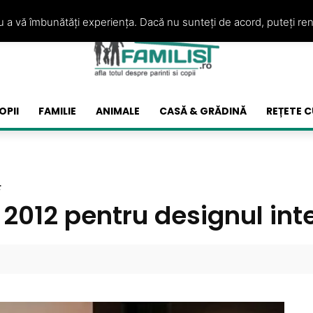
ru a vă îmbunătăți experiența. Dacă nu sunteți de acord, puteți re
OPII
FAMILIE
ANIMALE
CASĂ & GRĂDINĂ
REȚETE C
r
 2012 pentru designul inte