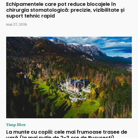
Echipamentele care pot reduce blocajele în
chirurgia stomatologică: precizie, vizibilitate și
suport tehnic rapid
mai 27, 2026
Timp liber
La munte cu copiii: cele mai frumoase trasee de
vară (la mai puțin de 2-3 ore de București)