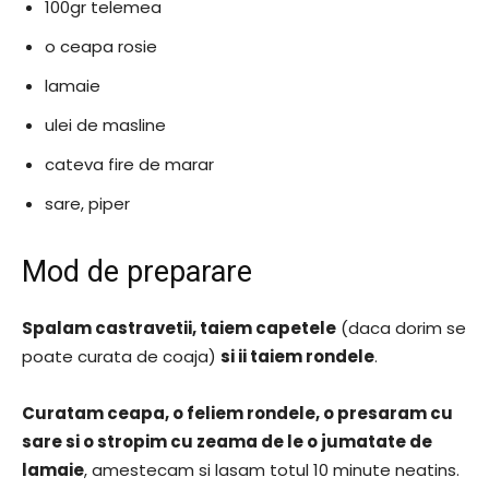
100gr telemea
o ceapa rosie
lamaie
ulei de masline
cateva fire de marar
sare, piper
Mod de preparare
Spalam castravetii, taiem capetele
(daca dorim se
poate curata de coaja)
si ii taiem rondele
.
Curatam ceapa, o feliem rondele, o presaram cu
sare si o stropim cu zeama de le o jumatate de
lamaie
, amestecam si lasam totul 10 minute neatins.