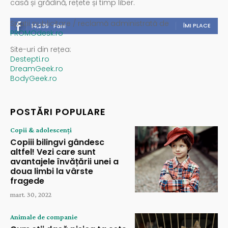
casă și grădină, rețete și timp liber.
Spații publicitare / reclamă administrată de
ÎMI PLACE
14,235
Fani
PROMOdesk.ro
Site-uri din rețea:
Destepti.ro
DreamGeek.ro
BodyGeek.ro
POSTĂRI POPULARE
Copii & adolescenți
Copiii bilingvi gândesc
altfel! Vezi care sunt
avantajele învățării unei a
doua limbi la vârste
fragede
mart. 30, 2022
Animale de companie