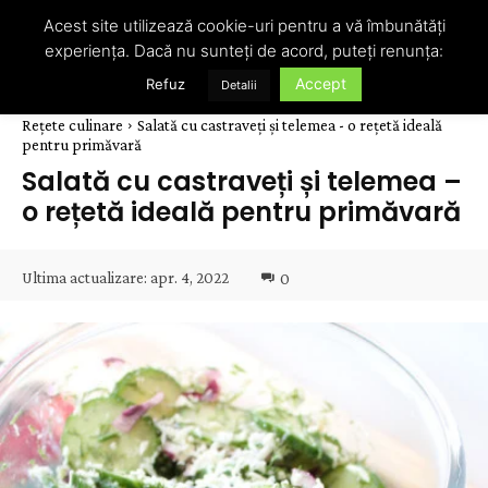
Acest site utilizează cookie-uri pentru a vă îmbunătăți
experiența. Dacă nu sunteți de acord, puteți renunța:
Accept
Refuz
Detalii
Rețete culinare
Salată cu castraveți și telemea - o rețetă ideală
pentru primăvară
Salată cu castraveți și telemea –
o rețetă ideală pentru primăvară
Ultima actualizare:
apr. 4, 2022
0