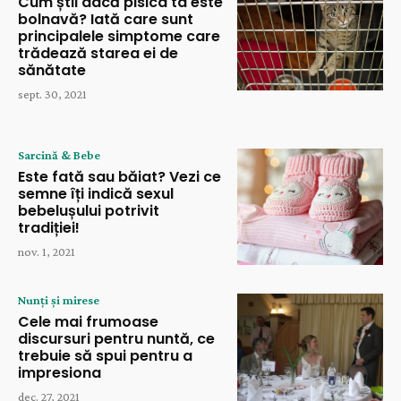
Cum știi dacă pisica ta este
bolnavă? Iată care sunt
principalele simptome care
trădează starea ei de
sănătate
sept. 30, 2021
Sarcină & Bebe
Este fată sau băiat? Vezi ce
semne îți indică sexul
bebelușului potrivit
tradiției!
nov. 1, 2021
Nunți și mirese
Cele mai frumoase
discursuri pentru nuntă, ce
trebuie să spui pentru a
impresiona
dec. 27, 2021