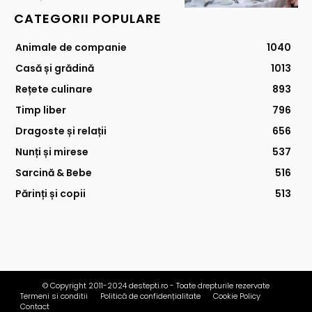
CATEGORII POPULARE
Animale de companie
1040
Casă și grădină
1013
Rețete culinare
893
Timp liber
796
Dragoste și relații
656
Nunți și mirese
537
Sarcină & Bebe
516
Părinți și copii
513
© Copyright 2011-2024 destepti.ro - Toate drepturile rezervate
Termeni si conditii
Politică de confidențialitate
Cookie Policy
Contact