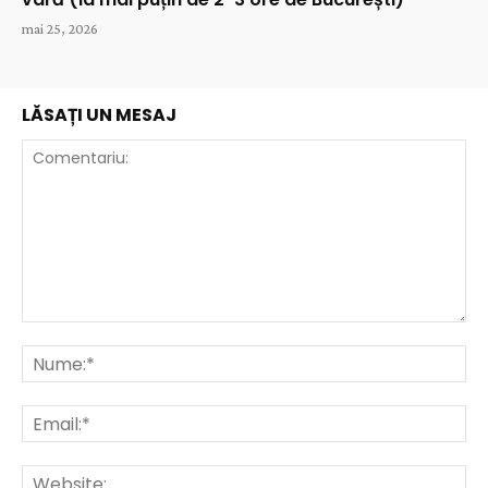
mai 25, 2026
LĂSAȚI UN MESAJ
Comentariu:
Nu
Ema
Web