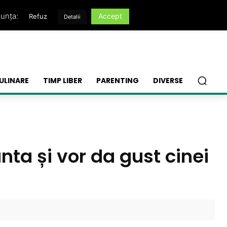
nunța:
Accept
Refuz
Detalii
ULINARE
TIMP LIBER
PARENTING
DIVERSE
nta și vor da gust cinei