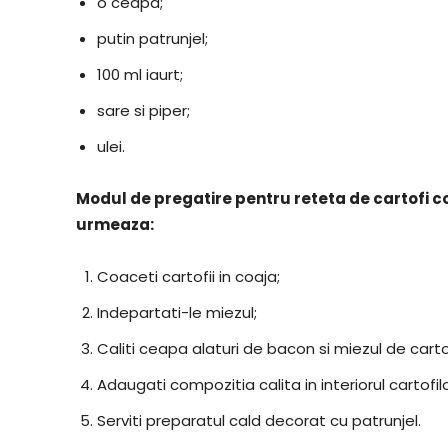
o ceapa;
putin patrunjel;
100 ml iaurt;
sare si piper;
ulei.
Modul de pregatire pentru reteta de cartofi co
urmeaza:
Coaceti cartofii in coaja;
Indepartati-le miezul;
Caliti ceapa alaturi de bacon si miezul de carto
Adaugati compozitia calita in interiorul cartofilo
Serviti preparatul cald decorat cu patrunjel.