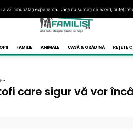
ru a vă îmbunătăți experiența. Dacă nu sunteți de acord, puteți re
OPII
FAMILIE
ANIMALE
CASĂ & GRĂDINĂ
REȚETE C
...
ofi care sigur vă vor încâ