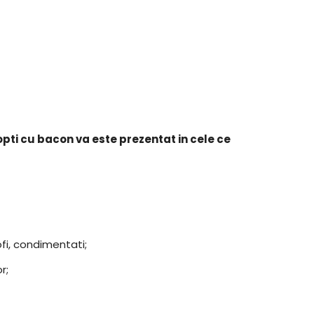
pti cu bacon va este prezentat in cele ce
fi, condimentati;
r;