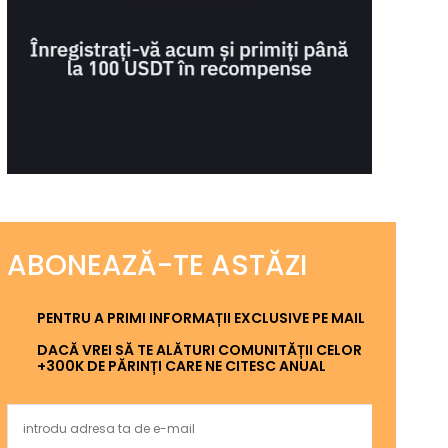
ABONEAZĂ-TE ASTĂZI
PENTRU A PRIMI INFORMAȚII EXCLUSIVE PE MAIL
DACĂ VREI SĂ TE ALĂTURI COMUNITĂȚII CELOR
+300K DE PĂRINȚI CARE NE CITESC ANUAL