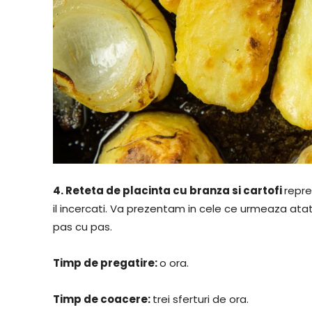
4.
Reteta de placinta cu branza si cartofi
repre
il incercati. Va prezentam in cele ce urmeaza ata
pas cu pas.
​Timp de pregatire:
​o ora.
​Timp de coacere:
​trei sferturi de ora.