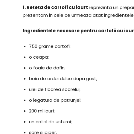
1.
Reteta de cartofi cu iaurt
reprezinta un prepar
prezentam in cele ce urmeaza atat ingredientele 
Ingredientele necesare pentru cartofii cu iau
750 grame cartofi;
o ceapa;
o foaie de dafin;
boia de ardei dulce dupa gust;
ulei de floarea soarelui;
o legatura de patrunjel;
200 ml iaurt;
un catel de usturoi;
sare si piper.