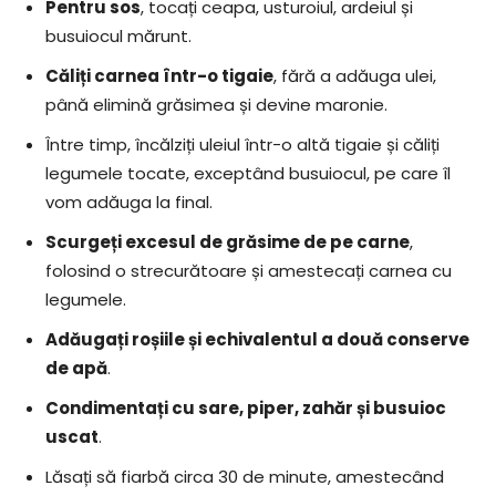
Pentru sos
, tocați ceapa, usturoiul, ardeiul și
busuiocul mărunt.
Căliți carnea într-o tigaie
, fără a adăuga ulei,
până elimină grăsimea și devine maronie.
Între timp, încălziți uleiul într-o altă tigaie și căliți
legumele tocate, exceptând busuiocul, pe care îl
vom adăuga la final.
Scurgeți excesul de grăsime de pe carne
,
folosind o strecurătoare și amestecați carnea cu
legumele.
Adăugați roșiile și echivalentul a două conserve
de apă
.
Condimentați cu sare, piper, zahăr și busuioc
uscat
.
Lăsați să fiarbă circa 30 de minute, amestecând