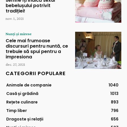
semne îți indică sexul
bebelușului potrivit
tradiției!
nov. 1, 2021
Nunți și mirese
Cele mai frumoase
discursuri pentru nuntă, ce
trebuie să spui pentru a
impresiona
dec. 27, 2021
CATEGORII POPULARE
Animale de companie
1040
Casă și grădină
1013
Rețete culinare
893
Timp liber
796
Dragoste și relații
656