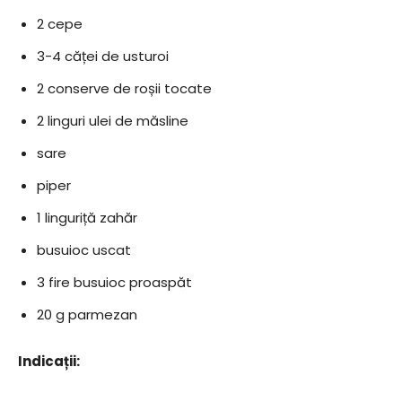
2 cepe
3-4 căței de usturoi
2 conserve de roșii tocate
2 linguri ulei de măsline
sare
piper
1 linguriță zahăr
busuioc uscat
3 fire busuioc proaspăt
20 g parmezan
Indicații: