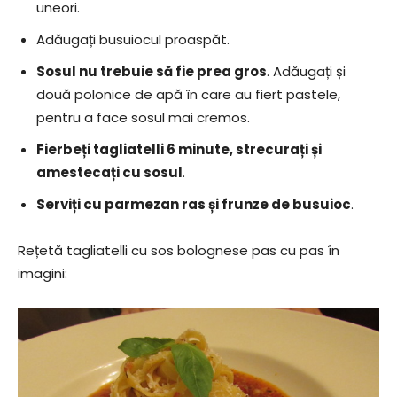
uneori.
Adăugați busuiocul proaspăt.
Sosul nu trebuie să fie prea gros
. Adăugați și
două polonice de apă în care au fiert pastele,
pentru a face sosul mai cremos.
Fierbeți tagliatelli 6 minute, strecurați și
amestecați cu sosul
.
Serviți cu parmezan ras și frunze de busuioc
.
Rețetă tagliatelli cu sos bolognese pas cu pas în
imagini: