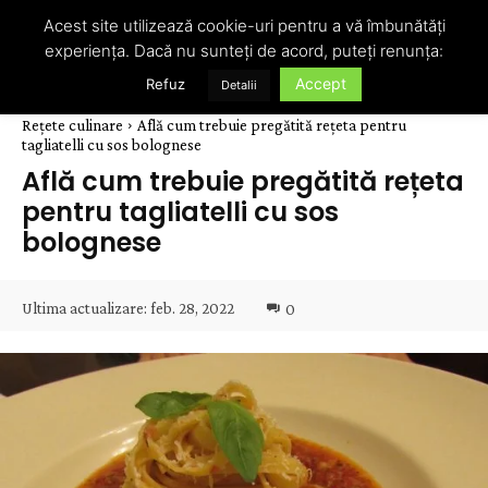
Acest site utilizează cookie-uri pentru a vă îmbunătăți
experiența. Dacă nu sunteți de acord, puteți renunța:
Accept
Refuz
Detalii
Rețete culinare
Află cum trebuie pregătită rețeta pentru
tagliatelli cu sos bolognese
Află cum trebuie pregătită rețeta
pentru tagliatelli cu sos
bolognese
Ultima actualizare:
feb. 28, 2022
0