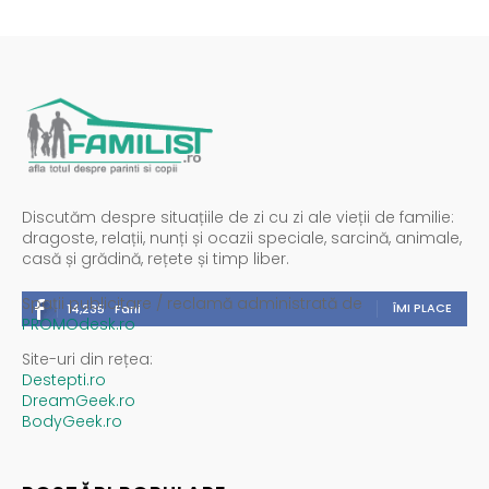
Discutăm despre situațiile de zi cu zi ale vieții de familie:
dragoste, relații, nunți și ocazii speciale, sarcină, animale,
casă și grădină, rețete și timp liber.
Spații publicitare / reclamă administrată de
ÎMI PLACE
14,235
Fani
PROMOdesk.ro
Site-uri din rețea:
Destepti.ro
DreamGeek.ro
BodyGeek.ro