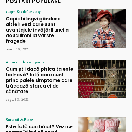
POSTĂRI POPULARE
Copii & adolescenți
Copiii bilingvi gândesc
altfel! Vezi care sunt
avantajele învățării unei a
doua limbi la vârste
fragede
mart. 30, 2022
Animale de companie
Cum știi dacă pisica ta este
bolnavă? Iată care sunt
principalele simptome care
trădează starea ei de
sănătate
sept. 30, 2021
Sarcină & Bebe
Este fată sau băiat? Vezi ce