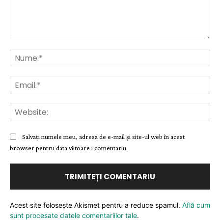
Comentariu:
Nu
Ema
Web
Salvați numele meu, adresa de e-mail și site-ul web în acest
browser pentru data viitoare i comentariu.
Acest site folosește Akismet pentru a reduce spamul.
Află cum
sunt procesate datele comentariilor tale
.