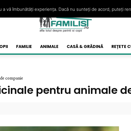
ru a vă îmbunătăți experiența. Dacă nu sunteți de acord, puteți re
OPII
FAMILIE
ANIMALE
CASĂ & GRĂDINĂ
REȚETE C
e de companie
icinale pentru animale 