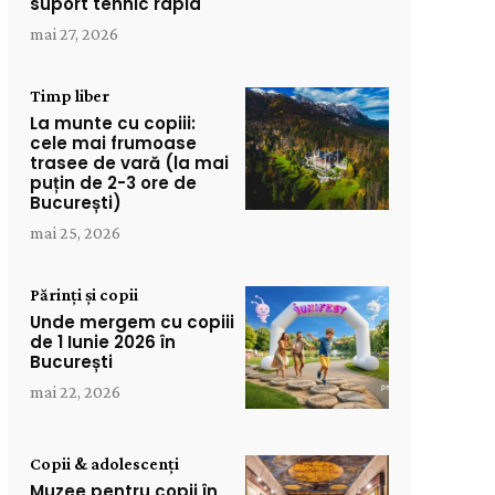
suport tehnic rapid
mai 27, 2026
Timp liber
La munte cu copiii:
cele mai frumoase
trasee de vară (la mai
puțin de 2-3 ore de
București)
mai 25, 2026
Părinți și copii
Unde mergem cu copiii
de 1 Iunie 2026 în
București
mai 22, 2026
Copii & adolescenți
Muzee pentru copii în