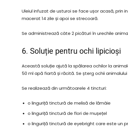
Uleiul infuzat de usturoi se face ușor acasă, prin in
macerat 14 zile și apoi se strecoară.
Se administrează câte 2 picături în urechile animal
6. Soluție pentru ochi lipicioși
Această soluție ajută la spălarea ochilor la anima
50 ml apă fiartă și răcită. Se șterg ochii animalului 
Se realizează din următoarele 4 tincturi:
o linguriță tinctură de melisă de lămâie
o linguriță tinctură de flori de mușețel
o linguriță tinctură de eyebright care este un 