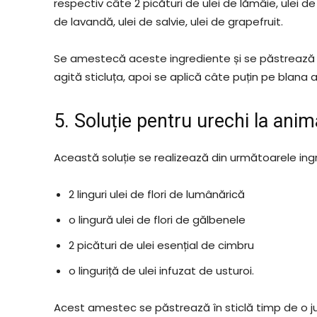
respectiv câte 2 picături de ulei de lămâie, ulei de
de lavandă, ulei de salvie, ulei de grapefruit.
Se amestecă aceste ingrediente și se păstrează înt
agită sticluța, apoi se aplică câte puțin pe blana 
5. Soluție pentru urechi la anim
Această soluție se realizează din următoarele ing
2 linguri ulei de flori de lumânărică
o lingură ulei de flori de gălbenele
2 picături de ulei esențial de cimbru
o linguriță de ulei infuzat de usturoi.
Acest amestec se păstrează în sticlă timp de o 