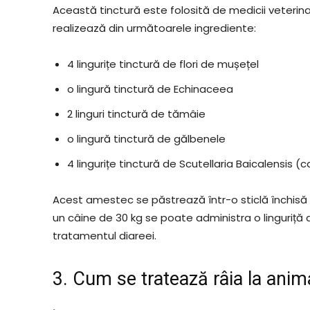
Această tinctură este folosită de medicii veterin
realizează din următoarele ingrediente:
4 lingurițe tinctură de flori de mușețel
o lingură tinctură de Echinaceea
2 linguri tinctură de tămâie
o lingură tinctură de gălbenele
4 lingurițe tinctură de Scutellaria Baicalensis (c
Acest amestec se păstrează într-o sticlă închisă e
un câine de 30 kg se poate administra o linguriță 
tratamentul diareei.
3. Cum se tratează râia la anim