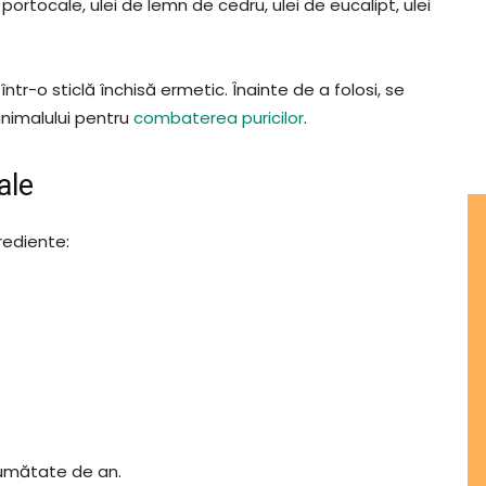
 portocale, ulei de lemn de cedru, ulei de eucalipt, ulei
r-o sticlă închisă ermetic. Înainte de a folosi, se
animalului pentru
combaterea puricilor
.
ale
rediente:
jumătate de an.