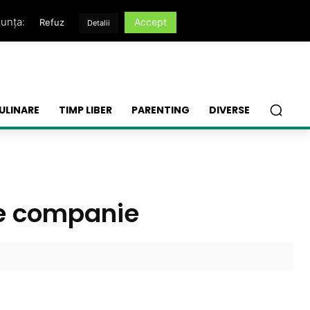
nunța:
Accept
Refuz
Detalii
ULINARE
TIMP LIBER
PARENTING
DIVERSE
de companie