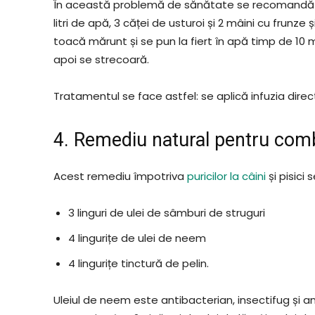
În această problemă de sănătate se recomandă
litri de apă, 3 căței de usturoi și 2 mâini cu frunz
toacă mărunt și se pun la fiert în apă timp de 10 
apoi se strecoară.
Tratamentul se face astfel: se aplică infuzia direc
4. Remediu natural pentru comb
Acest remediu împotriva
puricilor la câini
și pisici
3 linguri de ulei de sâmburi de struguri
4 lingurițe de ulei de neem
4 lingurițe tinctură de pelin.
Uleiul de neem este antibacterian, insectifug și anti