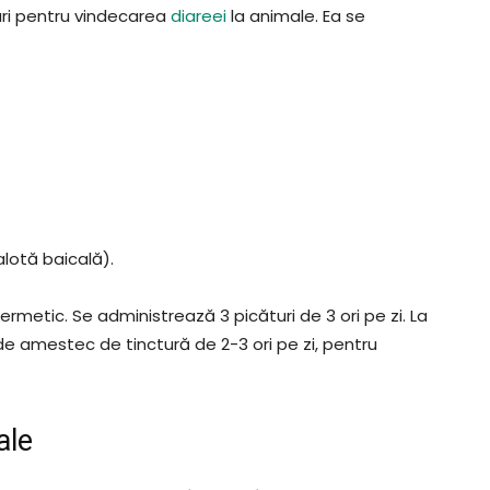
ari pentru vindecarea
diareei
la animale. Ea se
alotă baicală).
rmetic. Se administrează 3 picături de 3 ori pe zi. La
de amestec de tinctură de 2-3 ori pe zi, pentru
ale