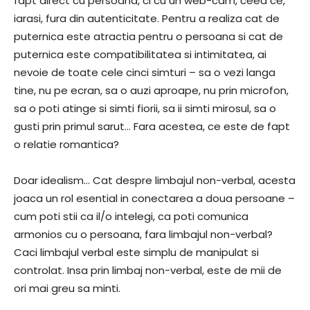
fapt direct cu persoana, ci cu un web-cam, ceea ce,
iarasi, fura din autenticitate. Pentru a realiza cat de
puternica este atractia pentru o persoana si cat de
puternica este compatibilitatea si intimitatea, ai
nevoie de toate cele cinci simturi – sa o vezi langa
tine, nu pe ecran, sa o auzi aproape, nu prin microfon,
sa o poti atinge si simti fiorii, sa ii simti mirosul, sa o
gusti prin primul sarut… Fara acestea, ce este de fapt
o relatie romantica?
Doar idealism… Cat despre limbajul non-verbal, acesta
joaca un rol esential in conectarea a doua persoane –
cum poti stii ca il/o intelegi, ca poti comunica
armonios cu o persoana, fara limbajul non-verbal?
Caci limbajul verbal este simplu de manipulat si
controlat. Insa prin limbaj non-verbal, este de mii de
ori mai greu sa minti.