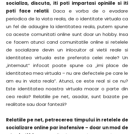
socializa, discuta, iti poti impartasi opiniile si iti
poti face relatii
. Daca e vorba de o evadare
periodica de la viata reala, de o identitate virtuala ca
un fel de adaugire la identitatea reala, putem spune
ca aceste comunitati online sunt doar un hobby. Insa
ce facem atunci cand comunitatile online si retelele
de socializare devin un inlocuitor al vietii reale si
identitatea virtuala este preferata celei reale? Un
„internaut” infocat poate spune ca „imi place de
identitatea mea virtuala – nu are defectele pe care le
am eu in viata reala”. Atunci, ce este real si ce nu?
Este identitatea noastra virtuala macar o parte din
cea reala? Relatiile pe net, asadar, sunt bazate pe
realitate sau doar fantezii?
Relatiile pe net, petrecerea timpului in retelele de
socializare online par inofensive – doar un mod de