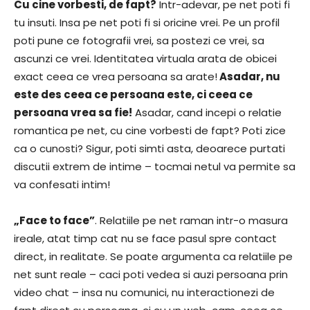
Cu cine vorbesti, de fapt?
Intr-adevar, pe net poti fi
tu insuti. Insa pe net poti fi si oricine vrei. Pe un profil
poti pune ce fotografii vrei, sa postezi ce vrei, sa
ascunzi ce vrei. Identitatea virtuala arata de obicei
exact ceea ce vrea persoana sa arate!
Asadar, nu
este des ceea ce persoana este, ci ceea ce
persoana vrea sa fie!
Asadar, cand incepi o relatie
romantica pe net, cu cine vorbesti de fapt? Poti zice
ca o cunosti? Sigur, poti simti asta, deoarece purtati
discutii extrem de intime – tocmai netul va permite sa
va confesati intim!
„Face to face”
. Relatiile pe net raman intr-o masura
ireale, atat timp cat nu se face pasul spre contact
direct, in realitate. Se poate argumenta ca relatiile pe
net sunt reale – caci poti vedea si auzi persoana prin
video chat – insa nu comunici, nu interactionezi de