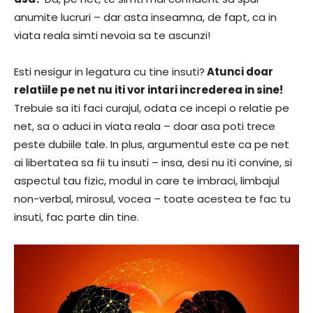
anumite lucruri – dar asta inseamna, de fapt, ca in
viata reala simti nevoia sa te ascunzi!
Esti nesigur in legatura cu tine insuti?
Atunci doar
relatiile pe net nu iti vor intari increderea in sine!
Trebuie sa iti faci curajul, odata ce incepi o relatie pe
net, sa o aduci in viata reala – doar asa poti trece
peste dubiile tale. In plus, argumentul este ca pe net
ai libertatea sa fii tu insuti – insa, desi nu iti convine, si
aspectul tau fizic, modul in care te imbraci, limbajul
non-verbal, mirosul, vocea – toate acestea te fac tu
insuti, fac parte din tine.