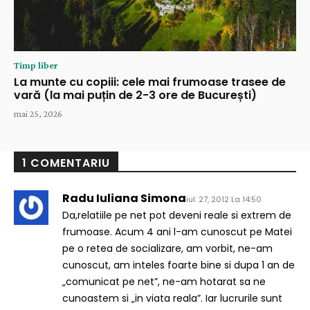
Timp liber
La munte cu copiii: cele mai frumoase trasee de
vară (la mai puțin de 2-3 ore de București)
mai 25, 2026
1 COMENTARIU
Radu Iuliana Simona
iul. 27, 2012 La 14:50
Da,relatiile pe net pot deveni reale si extrem de
frumoase. Acum 4 ani l-am cunoscut pe Matei
pe o retea de socializare, am vorbit, ne-am
cunoscut, am inteles foarte bine si dupa 1 an de
„comunicat pe net”, ne-am hotarat sa ne
cunoastem si „in viata reala”. Iar lucrurile sunt