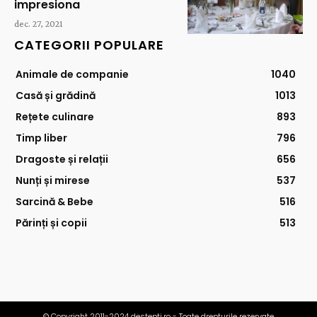
impresiona
dec. 27, 2021
CATEGORII POPULARE
Animale de companie
1040
Casă și grădină
1013
Rețete culinare
893
Timp liber
796
Dragoste și relații
656
Nunți și mirese
537
Sarcină & Bebe
516
Părinți și copii
513
© Copyright 2011-2024 destepti.ro - Toate drepturile rezervate