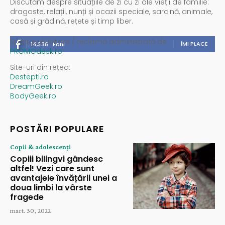
Discutăm despre situațiile de zi cu zi ale vieții de familie:
dragoste, relații, nunți și ocazii speciale, sarcină, animale,
casă și grădină, rețete și timp liber.
Spații publicitare / reclamă administrată de
ÎMI PLACE
14,235
Fani
PROMOdesk.ro
Site-uri din rețea:
Destepti.ro
DreamGeek.ro
BodyGeek.ro
POSTĂRI POPULARE
Copii & adolescenți
Copiii bilingvi gândesc
altfel! Vezi care sunt
avantajele învățării unei a
doua limbi la vârste
fragede
mart. 30, 2022