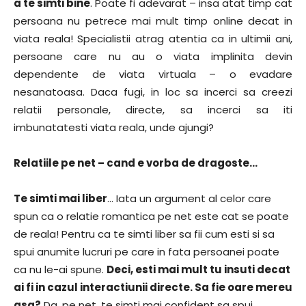
a te simti bine
. Poate fi adevarat – insa atat timp cat
persoana nu petrece mai mult timp online decat in
viata reala! Specialistii atrag atentia ca in ultimii ani,
persoane care nu au o viata implinita devin
dependente de viata virtuala – o evadare
nesanatoasa. Daca fugi, in loc sa incerci sa creezi
relatii personale, directe, sa incerci sa iti
imbunatatesti viata reala, unde ajungi?
Relatiile pe net – cand e vorba de dragoste…
Te simti mai liber
… Iata un argument al celor care
spun ca o relatie romantica pe net este cat se poate
de reala! Pentru ca te simti liber sa fii cum esti si sa
spui anumite lucruri pe care in fata persoanei poate
ca nu le-ai spune.
Deci, esti mai mult tu insuti decat
ai fi in cazul interactiunii directe. Sa fie oare mereu
asa?
Da, pe net, te simti mai confident sa spui