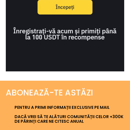
ABONEAZĂ-TE ASTĂZI
PENTRU A PRIMI INFORMAȚII EXCLUSIVE PE MAIL
DACĂ VREI SĂ TE ALĂTURI COMUNITĂȚII CELOR +300K
DE PĂRINȚI CARE NE CITESC ANUAL