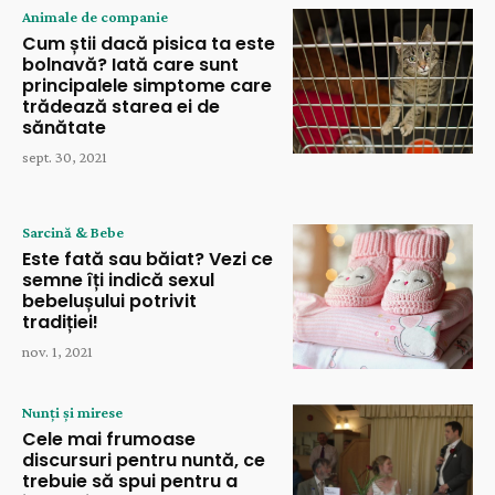
Animale de companie
Cum știi dacă pisica ta este
bolnavă? Iată care sunt
principalele simptome care
trădează starea ei de
sănătate
sept. 30, 2021
Sarcină & Bebe
Este fată sau băiat? Vezi ce
semne îți indică sexul
bebelușului potrivit
tradiției!
nov. 1, 2021
Nunți și mirese
Cele mai frumoase
discursuri pentru nuntă, ce
trebuie să spui pentru a