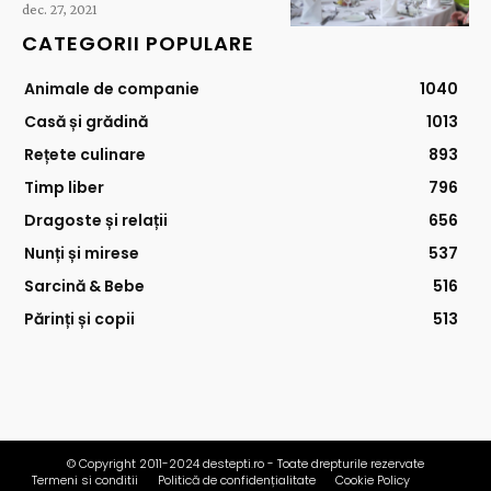
dec. 27, 2021
CATEGORII POPULARE
Animale de companie
1040
Casă și grădină
1013
Rețete culinare
893
Timp liber
796
Dragoste și relații
656
Nunți și mirese
537
Sarcină & Bebe
516
Părinți și copii
513
© Copyright 2011-2024 destepti.ro - Toate drepturile rezervate
Termeni si conditii
Politică de confidențialitate
Cookie Policy