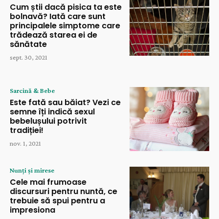
Cum știi dacă pisica ta este
bolnavă? Iată care sunt
principalele simptome care
trădează starea ei de
sănătate
sept. 30, 2021
Sarcină & Bebe
Este fată sau băiat? Vezi ce
semne îți indică sexul
bebelușului potrivit
tradiției!
nov. 1, 2021
Nunți și mirese
Cele mai frumoase
discursuri pentru nuntă, ce
trebuie să spui pentru a
impresiona