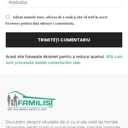
Web
Salvați numele meu, adresa de e-mail și site-ul web în acest
browser pentru data viitoare i comentariu.
Acest site folosește Akismet pentru a reduce spamul.
Află cum
sunt procesate datele comentariilor tale
.
Discutăm despre situațiile de zi cu zi ale vieții de familie:
dragoste, relații, nunți și ocazii speciale, sarcină, animale,