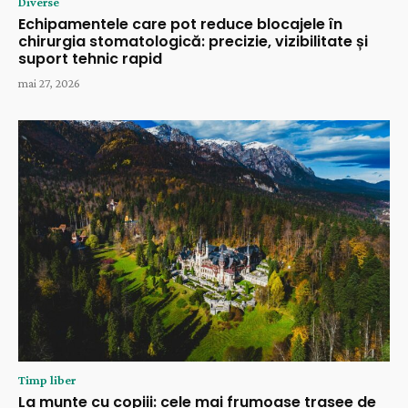
Diverse
Echipamentele care pot reduce blocajele în
chirurgia stomatologică: precizie, vizibilitate și
suport tehnic rapid
mai 27, 2026
Timp liber
La munte cu copiii: cele mai frumoase trasee de