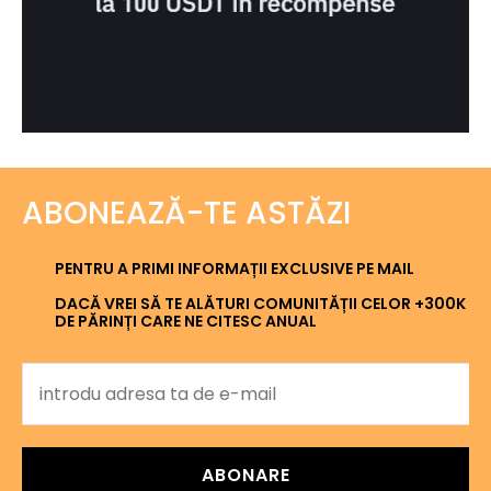
ABONEAZĂ-TE ASTĂZI
PENTRU A PRIMI INFORMAȚII EXCLUSIVE PE MAIL
DACĂ VREI SĂ TE ALĂTURI COMUNITĂȚII CELOR +300K
DE PĂRINȚI CARE NE CITESC ANUAL
ABONARE