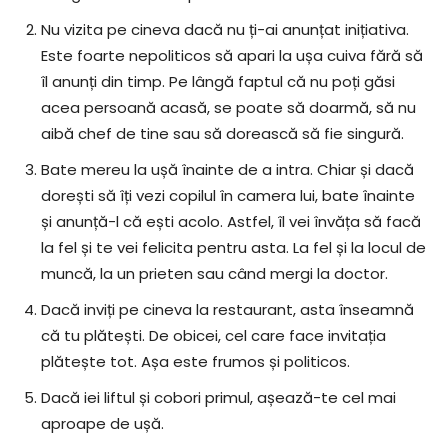
Nu vizita pe cineva dacă nu ți-ai anunțat inițiativa.
Este foarte nepoliticos să apari la ușa cuiva fără să
îl anunți din timp. Pe lângă faptul că nu poți găsi
acea persoană acasă, se poate să doarmă, să nu
aibă chef de tine sau să dorească să fie singură.
Bate mereu la ușă înainte de a intra. Chiar și dacă
dorești să îți vezi copilul în camera lui, bate înainte
și anunță-l că ești acolo. Astfel, îl vei învăța să facă
la fel și te vei felicita pentru asta. La fel și la locul de
muncă, la un prieten sau când mergi la doctor.
Dacă inviți pe cineva la restaurant, asta înseamnă
că tu plătești. De obicei, cel care face invitația
plătește tot. Așa este frumos și politicos.
Dacă iei liftul și cobori primul, așează-te cel mai
aproape de ușă.