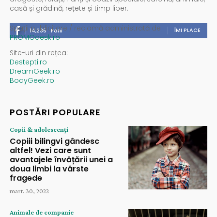
casă și grădină, rețete și timp liber.
Spații publicitare / reclamă administrată de
ÎMI PLACE
14,235
Fani
PROMOdesk.ro
Site-uri din rețea:
Destepti.ro
DreamGeek.ro
BodyGeek.ro
POSTĂRI POPULARE
Copii & adolescenți
Copiii bilingvi gândesc
altfel! Vezi care sunt
avantajele învățării unei a
doua limbi la vârste
fragede
mart. 30, 2022
Animale de companie