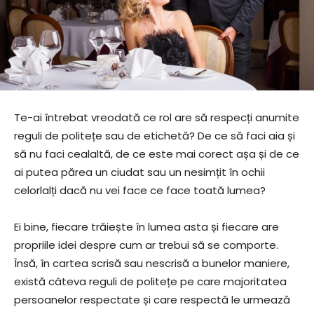
Te-ai întrebat vreodată ce rol are să respecți anumite
reguli de politețe sau de etichetă? De ce să faci aia și
să nu faci cealaltă, de ce este mai corect așa și de ce
ai putea părea un ciudat sau un nesimțit în ochii
celorlalți dacă nu vei face ce face toată lumea?
Ei bine, fiecare trăiește în lumea asta și fiecare are
propriile idei despre cum ar trebui să se comporte.
Însă, în cartea scrisă sau nescrisă a bunelor maniere,
există câteva reguli de politețe pe care majoritatea
persoanelor respectate și care respectă le urmează