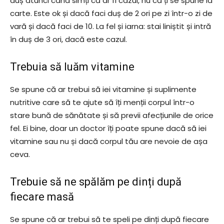
duș atunci când simți că ar fi cazul, nu că ți se spune la
carte. Este ok și dacă faci duș de 2 ori pe zi într-o zi de
vară și dacă faci de 10. La fel și iarna: stai liniștit și intră
în duș de 3 ori, dacă este cazul.
Trebuia să luăm vitamine
Se spune că ar trebui să iei vitamine și suplimente
nutritive care să te ajute să îți menții corpul într-o
stare bună de sănătate și să previi afecțiunile de orice
fel. Ei bine, doar un doctor îți poate spune dacă să iei
vitamine sau nu și dacă corpul tău are nevoie de așa
ceva.
Trebuie să ne spălăm pe dinți după
fiecare masă
Se spune că ar trebui să te speli pe dinți după fiecare