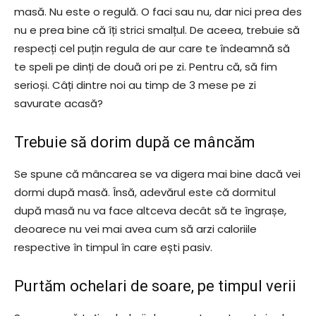
masă. Nu este o regulă. O faci sau nu, dar nici prea des
nu e prea bine că îți strici smalțul. De aceea, trebuie să
respecți cel puțin regula de aur care te îndeamnă să
te speli pe dinți de două ori pe zi. Pentru că, să fim
serioși. Câți dintre noi au timp de 3 mese pe zi
savurate acasă?
Trebuie să dorim după ce mâncăm
Se spune că mâncarea se va digera mai bine dacă vei
dormi după masă. Însă, adevărul este că dormitul
după masă nu va face altceva decât să te îngrașe,
deoarece nu vei mai avea cum să arzi caloriile
respective în timpul în care ești pasiv.
Purtăm ochelari de soare, pe timpul verii