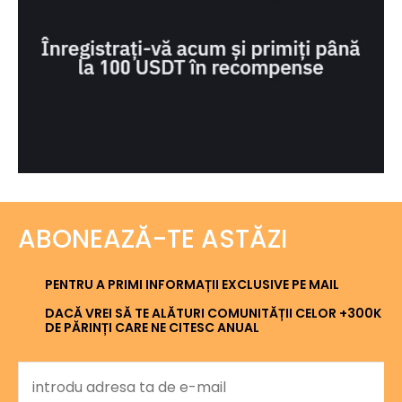
ABONEAZĂ-TE ASTĂZI
PENTRU A PRIMI INFORMAȚII EXCLUSIVE PE MAIL
DACĂ VREI SĂ TE ALĂTURI COMUNITĂȚII CELOR +300K
DE PĂRINȚI CARE NE CITESC ANUAL