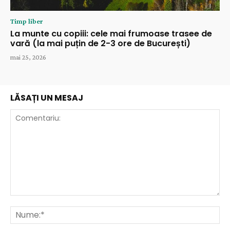
Timp liber
La munte cu copiii: cele mai frumoase trasee de
vară (la mai puțin de 2-3 ore de București)
mai 25, 2026
LĂSAȚI UN MESAJ
Comentariu:
Nu