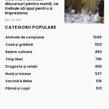
discursuri pentru nuntă, ce
trebuie să spui pentru a
impresiona
dec. 27, 2021
CATEGORII POPULARE
Animale de companie
1040
Casă și grădină
1013
Rețete culinare
893
Timp liber
796
Dragoste și relații
656
Nunți și mirese
537
Sarcină & Bebe
516
Părinți și copii
513