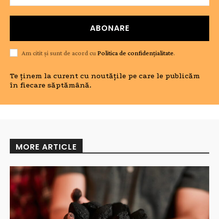
ABONARE
Am citit și sunt de acord cu
Politica de confidențialitate
.
Te ținem la curent cu noutățile pe care le publicăm
în fiecare săptămână.
MORE ARTICLE