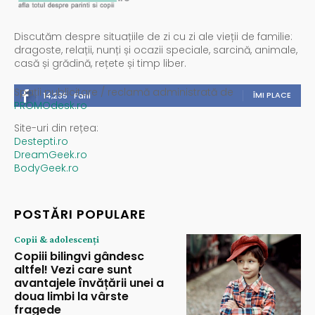
Discutăm despre situațiile de zi cu zi ale vieții de familie:
dragoste, relații, nunți și ocazii speciale, sarcină, animale,
casă și grădină, rețete și timp liber.
Spații publicitare / reclamă administrată de
ÎMI PLACE
14,235
Fani
PROMOdesk.ro
Site-uri din rețea:
Destepti.ro
DreamGeek.ro
BodyGeek.ro
POSTĂRI POPULARE
Copii & adolescenți
Copiii bilingvi gândesc
altfel! Vezi care sunt
avantajele învățării unei a
doua limbi la vârste
fragede