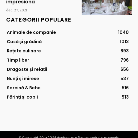
impresiona
dec. 27, 2021
CATEGORII POPULARE
Animale de companie
1040
Casă și grădină
1013
Rețete culinare
893
Timp liber
796
Dragoste și relații
656
Nunți și mirese
537
Sarcină & Bebe
516
Părinți și copii
513
© Copyright 2011-2024 destepti.ro - Toate drepturile rezervate