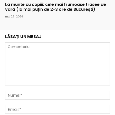
La munte cu copiii: cele mai frumoase trasee de
vară (la mai puțin de 2-3 ore de București)
mai 25, 2026
LĂSAȚI UN MESAJ
Comentariu:
Nu
Ema