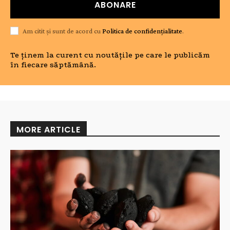
ABONARE
Am citit și sunt de acord cu
Politica de confidențialitate
.
Te ținem la curent cu noutățile pe care le publicăm
în fiecare săptămână.
MORE ARTICLE