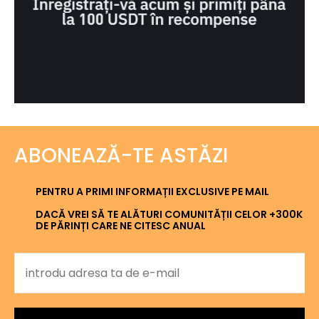
ABONEAZĂ-TE ASTĂZI
PENTRU A PRIMI INFORMAȚII EXCLUSIVE PE MAIL
DACĂ VREI SĂ TE ALĂTURI COMUNITĂȚII CELOR +300K
DE PĂRINȚI CARE NE CITESC ANUAL