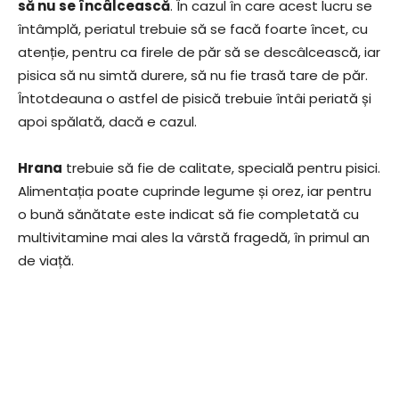
să nu se încâlcească
. În cazul în care acest lucru se
întâmplă, periatul trebuie să se facă foarte încet, cu
atenție, pentru ca firele de păr să se descâlcească, iar
pisica să nu simtă durere, să nu fie trasă tare de păr.
Întotdeauna o astfel de pisică trebuie întâi periată și
apoi spălată, dacă e cazul.
Hrana
trebuie să fie de calitate, specială pentru pisici.
Alimentația poate cuprinde legume și orez, iar pentru
o bună sănătate este indicat să fie completată cu
multivitamine mai ales la vârstă fragedă, în primul an
de viață.