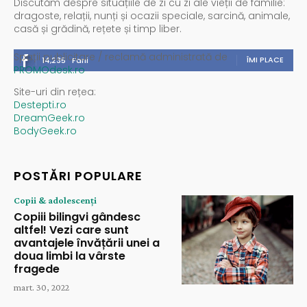
Discutăm despre situațiile de zi cu zi ale vieții de familie:
dragoste, relații, nunți și ocazii speciale, sarcină, animale,
casă și grădină, rețete și timp liber.
Spații publicitare / reclamă administrată de
ÎMI PLACE
14,235
Fani
PROMOdesk.ro
Site-uri din rețea:
Destepti.ro
DreamGeek.ro
BodyGeek.ro
POSTĂRI POPULARE
Copii & adolescenți
Copiii bilingvi gândesc
altfel! Vezi care sunt
avantajele învățării unei a
doua limbi la vârste
fragede
mart. 30, 2022