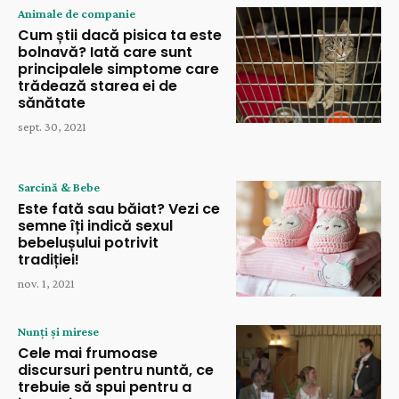
Animale de companie
Cum știi dacă pisica ta este
bolnavă? Iată care sunt
principalele simptome care
trădează starea ei de
sănătate
sept. 30, 2021
Sarcină & Bebe
Este fată sau băiat? Vezi ce
semne îți indică sexul
bebelușului potrivit
tradiției!
nov. 1, 2021
Nunți și mirese
Cele mai frumoase
discursuri pentru nuntă, ce
trebuie să spui pentru a