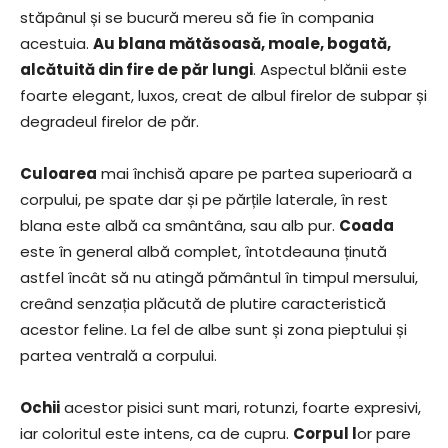
stăpânul și se bucură mereu să fie în compania
acestuia.
Au blana mătăsoasă, moale, bogată,
alcătuită din fire de păr lungi
. Aspectul blănii este
foarte elegant, luxos, creat de albul firelor de subpar și
degradeul firelor de păr.
Culoarea
mai închisă apare pe partea superioară a
corpului, pe spate dar și pe părțile laterale, în rest
blana este albă ca smântâna, sau alb pur.
Coada
este în general albă complet, întotdeauna ținută
astfel încât să nu atingă pământul în timpul mersului,
creând senzația plăcută de plutire caracteristică
acestor feline. La fel de albe sunt și zona pieptului și
partea ventrală a corpului.
Ochii
acestor pisici sunt mari, rotunzi, foarte expresivi,
iar coloritul este intens, ca de cupru.
Corpul l
or pare