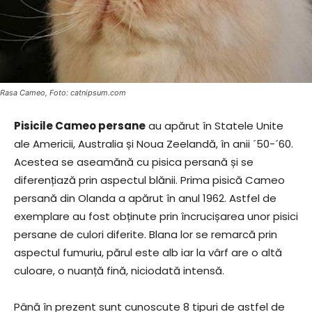
Rasa Cameo, Foto: catnipsum.com
Pisicile Cameo persane
au apărut în Statele Unite
ale Americii, Australia și Noua Zeelandă, în anii ´50-´60.
Acestea se aseamănă cu pisica persană și se
diferențiază prin aspectul blănii. Prima pisică Cameo
persană din Olanda a apărut în anul 1962. Astfel de
exemplare au fost obținute prin încrucișarea unor pisici
persane de culori diferite. Blana lor se remarcă prin
aspectul fumuriu, părul este alb iar la vârf are o altă
culoare, o nuanță fină, niciodată intensă.
Până în prezent sunt cunoscute 8 tipuri de astfel de