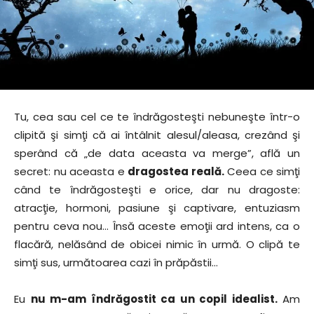
Tu, cea sau cel ce te îndrăgosteşti nebuneşte într-o
clipită şi simţi că ai întâlnit alesul/aleasa, crezând şi
sperând că „de data aceasta va merge”, află un
secret: nu aceasta e
dragostea reală.
Ceea ce simţi
când te îndrăgosteşti e orice, dar nu dragoste:
atracţie, hormoni, pasiune şi captivare, entuziasm
pentru ceva nou… Însă aceste emoţii ard intens, ca o
flacără, nelăsând de obicei nimic în urmă. O clipă te
simţi sus, următoarea cazi în prăpăstii…
Eu
nu m-am îndrăgostit ca un copil idealist.
Am