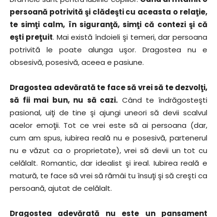
persoană potrivită şi clădeşti cu aceasta o relaţie,
te simţi calm, în siguranţă, simţi că contezi şi că
eşti preţuit
. Mai există îndoieli şi temeri, dar persoana
potrivită le poate alunga uşor. Dragostea nu e
obsesivă, posesivă, aceea e pasiune.
Dragostea adevărată te face să vrei să te dezvolţi,
să fii mai bun, nu să cazi.
Când te îndrăgosteşti
pasional, uiţi de tine şi ajungi uneori să devii scalvul
acelor emoţii. Tot ce vrei este să ai persoana (dar,
cum am spus, iubirea reală nu e posesivă, partenerul
nu e văzut ca o proprietate), vrei să devii un tot cu
celălalt. Romantic, dar idealist şi ireal. Iubirea reală e
matură, te face să vrei să rămâi tu însuţi şi să creşti ca
persoană, ajutat de celălalt.
Dragostea adevărată nu este un pansament