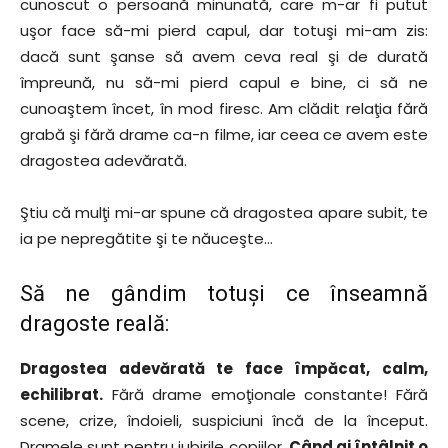
cunoscut o persoană minunată, care m-ar fi putut
uşor face să-mi pierd capul, dar totuşi mi-am zis:
dacă sunt şanse să avem ceva real şi de durată
împreună, nu să-mi pierd capul e bine, ci să ne
cunoaştem încet, în mod firesc. Am clădit relaţia fără
grabă şi fără drame ca-n filme, iar ceea ce avem este
dragostea adevărată.
Ştiu că mulţi mi-ar spune că dragostea apare subit, te
ia pe nepregătite şi te năuceşte…
Să ne gândim totuşi ce înseamnă
dragoste reală:
Dragostea adevărată te face împăcat, calm,
echilibrat.
Fără drame emoţionale constante! Fără
scene, crize, îndoieli, suspiciuni încă de la început.
Dramele sunt pentru iubirile copiilor.
Când ai întâlnit o