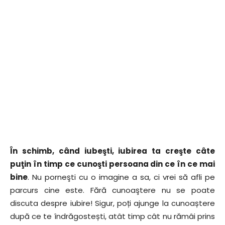
În schimb, când iubeşti, iubirea ta creşte câte
puţin în timp ce cunoşti persoana din ce în ce mai
bine
. Nu porneşti cu o imagine a sa, ci vrei să afli pe
parcurs cine este. Fără cunoaştere nu se poate
discuta despre iubire! Sigur, poți ajunge la cunoaștere
după ce te îndrăgostești, atât timp cât nu rămâi prins