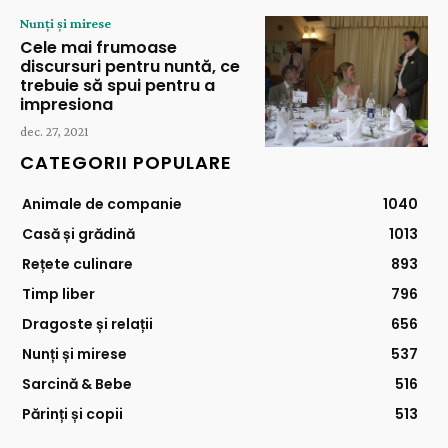
Nunți și mirese
Cele mai frumoase
discursuri pentru nuntă, ce
trebuie să spui pentru a
impresiona
dec. 27, 2021
CATEGORII POPULARE
Animale de companie
1040
Casă și grădină
1013
Rețete culinare
893
Timp liber
796
Dragoste și relații
656
Nunți și mirese
537
Sarcină & Bebe
516
Părinți și copii
513