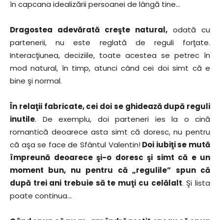
în capcana idealizării persoanei de lângă tine…
Dragostea adevărată creşte natural,
odată cu
partenerii, nu este reglată de reguli forţate.
Interacţiunea, deciziile, toate acestea se petrec în
mod natural, în timp, atunci când cei doi simt că e
bine şi normal.
În relaţii fabricate, cei doi se ghidează după reguli
inutile
. De exemplu, doi parteneri ies la o cină
romantică deoarece asta simt că doresc, nu pentru
că aşa se face de Sfântul Valentin!
Doi iubiţi se mută
împreună deoarece şi-o doresc şi simt că e un
moment bun, nu pentru că „regulile” spun că
după trei ani trebuie să te muţi cu celălalt
. Şi lista
poate continua…