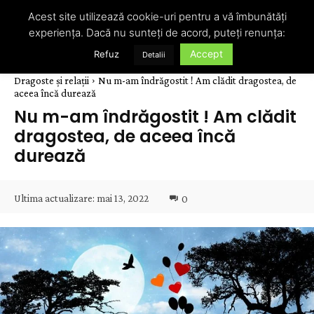
Acest site utilizează cookie-uri pentru a vă îmbunătăți
experiența. Dacă nu sunteți de acord, puteți renunța:
Accept
Refuz
Detalii
Dragoste și relații
Nu m-am îndrăgostit ! Am clădit dragostea, de
aceea încă durează
Nu m-am îndrăgostit ! Am clădit
dragostea, de aceea încă
durează
Ultima actualizare:
mai 13, 2022
0