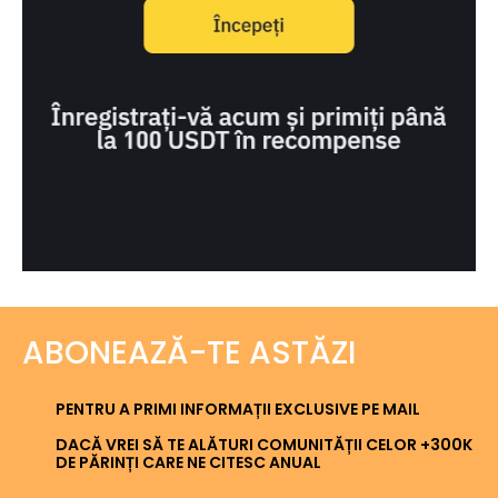
ABONEAZĂ-TE ASTĂZI
PENTRU A PRIMI INFORMAȚII EXCLUSIVE PE MAIL
DACĂ VREI SĂ TE ALĂTURI COMUNITĂȚII CELOR +300K
DE PĂRINȚI CARE NE CITESC ANUAL