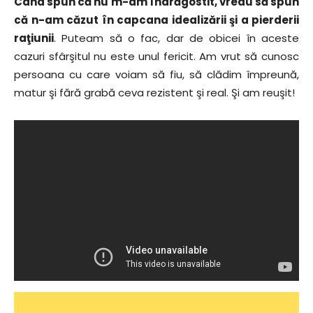
Când spun că nu m-am îndrăgostit, vreau să spun
că n-am căzut în capcana idealizării şi a pierderii
raţiunii
. Puteam să o fac, dar de obicei în aceste
cazuri sfârşitul nu este unul fericit. Am vrut să cunosc
persoana cu care voiam să fiu, să clădim împreună,
matur şi fără grabă ceva rezistent şi real. Şi am reuşit!