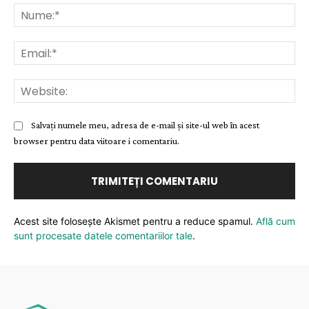
Nu
Ema
Web
Salvați numele meu, adresa de e-mail și site-ul web în acest
browser pentru data viitoare i comentariu.
Acest site folosește Akismet pentru a reduce spamul.
Află cum
sunt procesate datele comentariilor tale
.