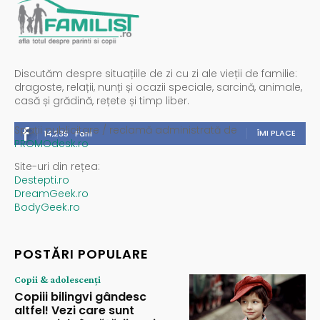
Discutăm despre situațiile de zi cu zi ale vieții de familie:
dragoste, relații, nunți și ocazii speciale, sarcină, animale,
casă și grădină, rețete și timp liber.
Spații publicitare / reclamă administrată de
ÎMI PLACE
14,235
Fani
PROMOdesk.ro
Site-uri din rețea:
Destepti.ro
DreamGeek.ro
BodyGeek.ro
POSTĂRI POPULARE
Copii & adolescenți
Copiii bilingvi gândesc
altfel! Vezi care sunt