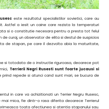
Rusesc
este rezultatul specialistilor sovietici, care au
t. Astfel a iesit un caine care rezista la temperaturi
ta si o constitutie necesara pentru a presta tot felul
in de curaj, un observator de elita si destul de suspicios
fata de stapan, pe care il dezvolta abia la maturitate,
ne si totodata de o instructie riguroasa, deoarece pot
mici,
Terrierii Negri Rusesti sunt foarte jucausi si
e prind repede si atunci cand sunt mari, se bucura de
tul in care va achizitionati un Terrier Negru Rusesc,
e mai mica, fie dintr-o rasa diferita deoarece Terrierul
primeasca toata afectiunea si atentia stapanului sau.