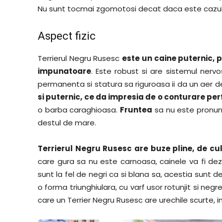
Nu sunt tocmai zgomotosi decat daca este cazul s
Aspect fizic
Terrierul Negru Rusesc
este un caine puternic, 
impunatoare
. Este robust si are sistemul nervos
permanenta si statura sa riguroasa ii da un aer 
si puternic, ce da impresia de o conturare pe
o barba caraghioasa.
Fruntea
sa nu este pronunt
destul de mare.
Terrierul Negru Rusesc are buze pline, de cu
care gura sa nu este carnoasa, cainele va fi dez
sunt la fel de negri ca si blana sa, acestia sunt de
o forma triunghiulara, cu varf usor rotunjit si negre 
care un Terrier Negru Rusesc are urechile scurte, 