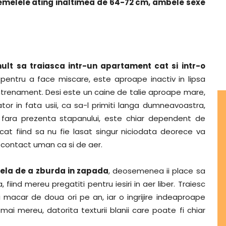
 femelele ating inaltimea de 64-72 cm, ambele sexe
mult sa traiasca intr-un apartament cat si intr-o
 pentru a face miscare, este aproape inactiv in lipsa
ntrenament. Desi este un caine de talie aproape mare,
ator in fata usii, ca sa-l primiti langa dumneavoastra,
 fara prezenta stapanului, este chiar dependent de
icat fiind sa nu fie lasat singur niciodata deorece va
e contact uman ca si de aer.
cela de a zburda in zapada
, deosemenea ii place sa
fiind mereu pregatiti pentru iesiri in aer liber. Traiesc
i macar de doua ori pe an, iar o ingrijire indeaproape
ai mereu, datorita texturii blanii care poate fi chiar