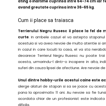
ating o inaltime cuprinsa intre 64-74 cm iar
avand greutate cuprinsa intre 36-65 kg
.
Cum ii place sa traiasca
Terrierului Negru Rusesc ii place la fel de 
curte
. In ambele cazuri el va astepta stapanul
acestuia si va avea nevoie de multa atentie si a
in cazul in care locuiti la casa, el va sta nerabd
deoarece Terrierul Negru Rusesc nu poate trai
acesta, urmarindu-l dintr-o incapere in alta, ind
suferi din cauza lipsei de afectiune. Are nevoie d
Unul dintre hobby-urile acestui caine este a
alerge alaturi de stapan si sa se joace cu acesta, 
pana la aproximativ 11 ani. Au nevoie sa fie tuns
acordata chiar de un profesionist este indicata m
dificila.