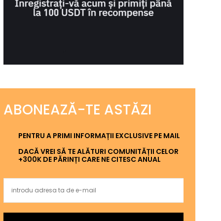
ABONEAZĂ-TE ASTĂZI
PENTRU A PRIMI INFORMAȚII EXCLUSIVE PE MAIL
DACĂ VREI SĂ TE ALĂTURI COMUNITĂȚII CELOR
+300K DE PĂRINȚI CARE NE CITESC ANUAL