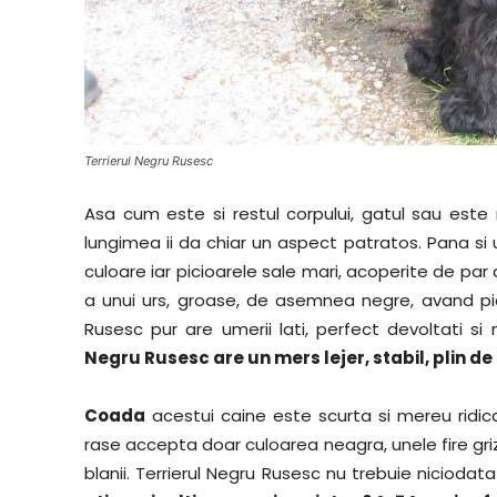
Terrierul Negru Rusesc
Asa cum este si restul corpului, gatul sau este 
lungimea ii da chiar un aspect patratos. Pana si 
culoare iar picioarele sale mari, acoperite de par
a unui urs, groase, de asemnea negre, avand pic
Rusesc pur are umerii lati, perfect devoltati si
Negru Rusesc are un mers lejer, stabil, plin d
Coada
acestui caine este scurta si mereu ridic
rase accepta doar culoarea neagra, unele fire gri
blanii. Terrierul Negru Rusesc nu trebuie nicioda