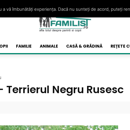
ru a vă îmbunătăți experiența. Dacă nu sunteți de acord, puteți re
OPII
FAMILIE
ANIMALE
CASĂ & GRĂDINĂ
REȚETE C
c
 – Terrierul Negru Rusesc