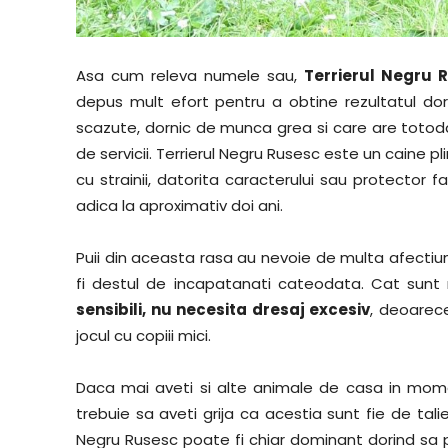
Asa cum releva numele sau,
Terrierul Negru 
depus mult efort pentru a obtine rezultatul dori
scazute, dornic de munca grea si care are totoda
de servicii. Terrierul Negru Rusesc este un caine pl
cu strainii, datorita caracterului sau protector 
adica la aproximativ doi ani.
Puii din aceasta rasa au nevoie de multa afectiu
fi destul de incapatanati cateodata. Cat sunt 
sensibili, nu necesita dresaj excesiv
, deoarec
jocul cu copiii mici.
Daca mai aveti si alte animale de casa in momen
trebuie sa aveti grija ca acestia sunt fie de tali
Negru Rusesc poate fi chiar dominant dorind sa 