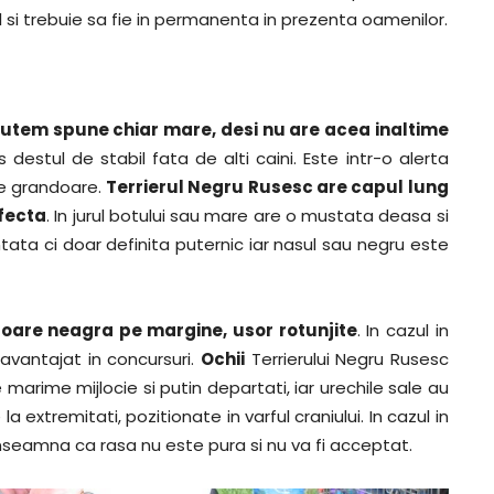
i trebuie sa fie in permanenta in prezenta oamenilor.
putem spune chiar mare, desi nu are acea inaltime
 destul de stabil fata de alti caini. Este intr-o alerta
de grandoare.
Terrierul Negru Rusesc are capul lung
rfecta
. In jurul botului sau mare are o mustata deasa si
ata ci doar definita puternic iar nasul sau negru este
loare neagra pe margine, usor rotunjite
. In cazul in
avantajat in concursuri.
Ochii
Terrierului Negru Rusesc
 marime mijlocie si putin departati, iar urechile sale au
la extremitati, pozitionate in varful craniului. In cazul in
inseamna ca rasa nu este pura si nu va fi acceptat.