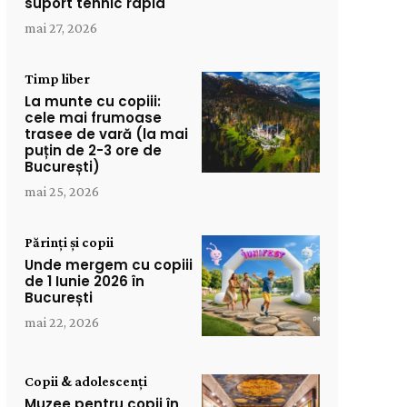
suport tehnic rapid
mai 27, 2026
Timp liber
La munte cu copiii:
cele mai frumoase
trasee de vară (la mai
puțin de 2-3 ore de
București)
mai 25, 2026
Părinți și copii
Unde mergem cu copiii
de 1 Iunie 2026 în
București
mai 22, 2026
Copii & adolescenți
Muzee pentru copii în