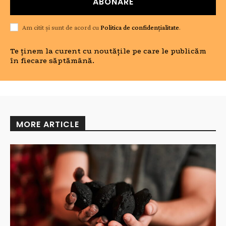
ABONARE
Am citit și sunt de acord cu
Politica de confidențialitate
.
Te ținem la curent cu noutățile pe care le publicăm
în fiecare săptămână.
MORE ARTICLE