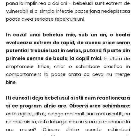
pana la implinirea a doi ani – bebelusii sunt extrem de
vulnerabili si o simpla infectie bacteriana nedepistata
poate avea serioase repercursiuni.
In cazul unui bebelus mic, sub un an, o boala
evolueaza extrem de rapid, de aceea orice semn
potential trebuie luat in serios, putand fi parte din
primele semne de boala la copiii mici
. In afara de
simptomele fizice, chiar o schimbare drastica in
comportament iti poate arata ca ceva nu merge
bine.
Iti cunosti deja bebelusul si stii cum reactioneaza
si ce program zilnic are. Observi vreo schimbare
:
este agitat, iritat, plange mai mult sau mai ascutit, nu
se mai misca, este letargic sau nu vrea sa manance la
ora mesei? Oricare dintre aceste schimbari