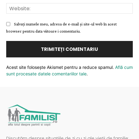
Web
Salvați numele meu, adresa de e-mail și site-ul web în acest
browser pentru data viitoare i comentariu.
Acest site folosește Akismet pentru a reduce spamul.
Află cum
sunt procesate datele comentariilor tale
.
Discutăm despre situațiile de zi cu zi ale vieții de familie: