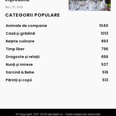
dec. 27, 2021
CATEGORII POPULARE
Animale de companie
1040
Casă și grădină
1013
Rețete culinare
893
Timp liber
796
Dragoste și relații
656
Nunți și mirese
537
Sarcină & Bebe
516
Părinți și copii
513
© Copyright 2011-2024 destepti.ro - Toate drepturile rezervate