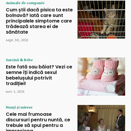
Animale de companie
Cum știi dacă pisica ta este
bolnavă? Iată care sunt
principalele simptome care
trădează starea ei de
sănătate
sept. 30, 2021
Sarcină & Bebe
Este fată sau băiat? Vezi ce
semne îți indică sexul
bebelușului potrivit
tradiției!
nov. 1, 2021
Nunți și mirese
Cele mai frumoase
discursuri pentru nuntă, ce
trebuie să spui pentru a
impresiona