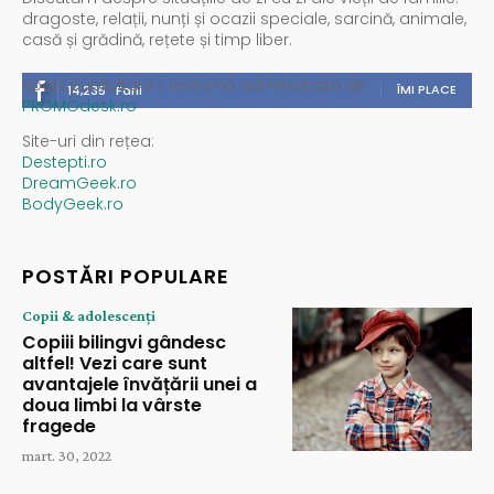
dragoste, relații, nunți și ocazii speciale, sarcină, animale,
casă și grădină, rețete și timp liber.
Spații publicitare / reclamă administrată de
ÎMI PLACE
14,235
Fani
PROMOdesk.ro
Site-uri din rețea:
Destepti.ro
DreamGeek.ro
BodyGeek.ro
POSTĂRI POPULARE
Copii & adolescenți
Copiii bilingvi gândesc
altfel! Vezi care sunt
avantajele învățării unei a
doua limbi la vârste
fragede
mart. 30, 2022