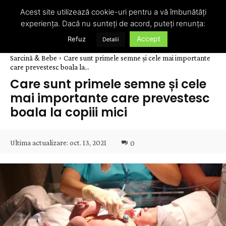
Acest site utilizează cookie-uri pentru a vă îmbunătăți
experiența. Dacă nu sunteți de acord, puteți renunța:
Accept
Refuz
Detalii
Sarcină & Bebe
Care sunt primele semne și cele mai importante
care prevestesc boala la...
Care sunt primele semne și cele
mai importante care prevestesc
boala la copiii mici
Ultima actualizare:
oct. 13, 2021
0