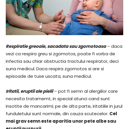
Respiratie greoaie, sacadata sau zgomotoasa
– daca
vezi ca respira greu si zgomotos, poate fi vorba de
infectia sau chiar obstructia tractului respirator, deci
suna medicul. Daca respira zgomotos si are si
episoade de tuse uscata, suna medicul.
Iritatii, eruptii ale pielii
– pot fi semn al alergiilor care
necesita tratamemt, in special atunci cand sunt
insotite de mancarimi; pe de alta parte, iritatiile in jurul
funduletului sunt normale, din cauza scutecelor.
Cel
mai grav semn este aparitia unor pete albe sau
eruptii purpurii
.