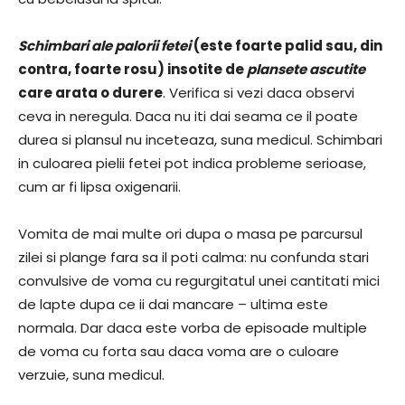
Schimbari ale palorii fetei
(este foarte palid sau, din
contra, foarte rosu) insotite de
plansete ascutite
care arata o durere
. Verifica si vezi daca observi
ceva in neregula. Daca nu iti dai seama ce il poate
durea si plansul nu inceteaza, suna medicul. Schimbari
in culoarea pielii fetei pot indica probleme serioase,
cum ar fi lipsa oxigenarii.
Vomita de mai multe ori dupa o masa pe parcursul
zilei si plange fara sa il poti calma: nu confunda stari
convulsive de voma cu regurgitatul unei cantitati mici
de lapte dupa ce ii dai mancare – ultima este
normala. Dar daca este vorba de episoade multiple
de voma cu forta sau daca voma are o culoare
verzuie, suna medicul.