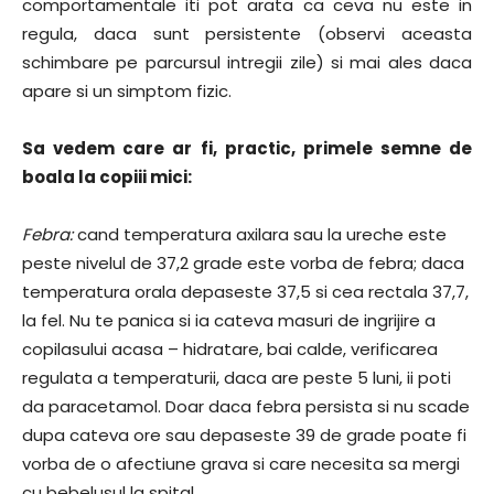
comportamentale iti pot arata ca ceva nu este in
regula, daca sunt persistente (observi aceasta
schimbare pe parcursul intregii zile) si mai ales daca
apare si un simptom fizic.
Sa vedem care ar fi, practic, primele semne de
boala la copiii mici:
Febra:
cand temperatura axilara sau la ureche este
peste nivelul de 37,2 grade este vorba de febra; daca
temperatura orala depaseste 37,5 si cea rectala 37,7,
la fel. Nu te panica si ia cateva masuri de ingrijire a
copilasului acasa – hidratare, bai calde, verificarea
regulata a temperaturii, daca are peste 5 luni, ii poti
da paracetamol. Doar daca febra persista si nu scade
dupa cateva ore sau depaseste 39 de grade poate fi
vorba de o afectiune grava si care necesita sa mergi
cu bebelusul la spital.