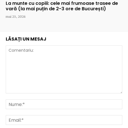
La munte cu copiii: cele mai frumoase trasee de
vară (la mai puțin de 2-3 ore de București)
mai 25, 2026
LĂSAȚI UN MESAJ
Comentariu:
Nu
Ema