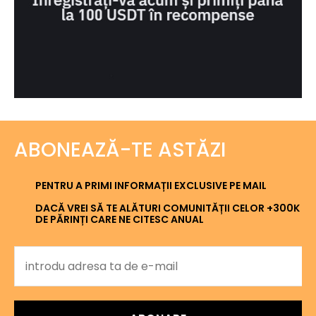
ABONEAZĂ-TE ASTĂZI
PENTRU A PRIMI INFORMAȚII EXCLUSIVE PE MAIL
DACĂ VREI SĂ TE ALĂTURI COMUNITĂȚII CELOR +300K
DE PĂRINȚI CARE NE CITESC ANUAL