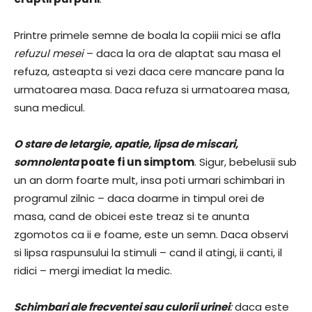
Printre primele semne de boala la copiii mici se afla
refuzul mesei
– daca la ora de alaptat sau masa el
refuza, asteapta si vezi daca cere mancare pana la
urmatoarea masa. Daca refuza si urmatoarea masa,
suna medicul.
O stare de letargie, apatie, lipsa de miscari,
somnolenta
poate fi un simptom
. Sigur, bebelusii sub
un an dorm foarte mult, insa poti urmari schimbari in
programul zilnic – daca doarme in timpul orei de
masa, cand de obicei este treaz si te anunta
zgomotos ca ii e foame, este un semn. Daca observi
si lipsa raspunsului la stimuli – cand il atingi, ii canti, il
ridici – mergi imediat la medic.
Schimbari ale frecventei sau culorii urinei
:
daca este