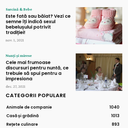
Sarcină & Bebe
Este fată sau băiat? Vezi ce
semne îți indică sexul
bebelușului potrivit
tradiției!
nov. 1, 2021
Nunți și mirese
Cele mai frumoase
discursuri pentru nuntă, ce
trebuie să spui pentru a
impresiona
dec. 27, 2021
CATEGORII POPULARE
Animale de companie
1040
Casă și grădină
1013
Rețete culinare
893