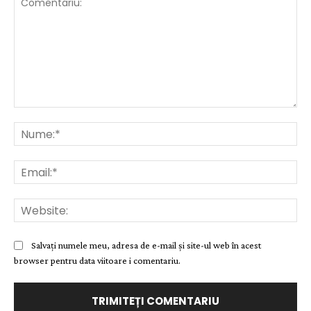
Comentariu:
Nu
Ema
Web
Salvați numele meu, adresa de e-mail și site-ul web în acest
browser pentru data viitoare i comentariu.