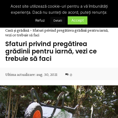
Acest site utilizează cookie-uri pentru a vă îmbunătăți
experiența. Dacă nu sunteți de acord, puteți renunța:
Accept
Refuz
Detalii
Casă și grădină
Sfaturi privind pregătirea grădinii pentru iarnă,
vezi ce trebuie să faci
Sfaturi privind pregătirea
grădinii pentru iarnă, vezi ce
trebuie să faci
Ultima actualizare:
aug. 30, 2021
0