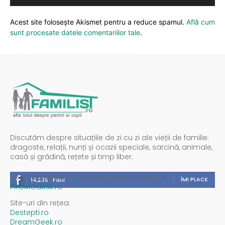
Acest site folosește Akismet pentru a reduce spamul.
Află cum
sunt procesate datele comentariilor tale
.
Discutăm despre situațiile de zi cu zi ale vieții de familie:
dragoste, relații, nunți și ocazii speciale, sarcină, animale,
casă și grădină, rețete și timp liber.
Spații publicitare / reclamă administrată de
ÎMI PLACE
14,235
Fani
PROMOdesk.ro
Site-uri din rețea:
Destepti.ro
DreamGeek.ro