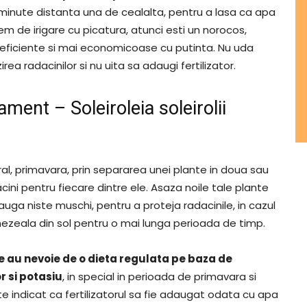
 minute distanta una de cealalta, pentru a lasa ca apa
em de irigare cu picatura, atunci esti un norocos,
eficiente si mai economicoase cu putinta. Nu uda
ea radacinilor si nu uita sa adaugi fertilizator.
ment – Soleiroleia soleirolii
ral, primavara, prin separarea unei plante in doua sau
acini pentru fiecare dintre ele. Asaza noile tale plante
auga niste muschi, pentru a proteja radacinile, in cazul
ezeala din sol pentru o mai lunga perioada de timp.
 au nevoie de o dieta regulata pe baza de
r si potasiu
, in special in perioada de primavara si
te indicat ca fertilizatorul sa fie adaugat odata cu apa