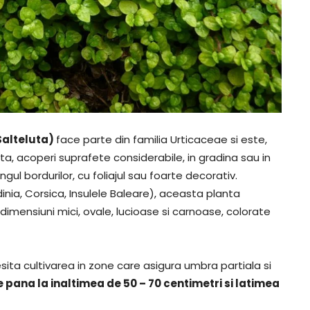
(Salteluta)
face parte din familia Urticaceae si este,
ta, acoperi suprafete considerabile, in gradina sau in
gul bordurilor, cu foliajul sau foarte decorativ.
dinia, Corsica, Insulele Baleare), aceasta planta
 dimensiuni mici, ovale, lucioase si carnoase, colorate
ita cultivarea in zone care asigura umbra partiala si
 pana la inaltimea de 50 – 70 centimetri si latimea