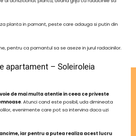
e ai achizitionat planta, avand grija ca radacinile sa
seza planta in pamant, peste care adauga si putin din
, pentru ca pamantul sa se aseze in jurul radacinilor.
e apartament – Soleiroleia
voie de mai multa atentie in ceea ce priveste
lemnoase
. Atunci cand este posibil, uda dimineata
olilor, evenimente care pot sa intervina daca uzi
dancime, iar pentru a putea realiza acest lucru