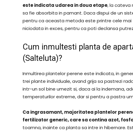
este indicata udarea in doua etape
, la cateva
sa fie absorbita in pamant. Daca dispui de un sist
pentru ca aceasta metoda este printre cele mai 
niciodata in exces, pentru ca poti declansa putrezir
Cum inmultesti planta de aparta
(Salteluta)?
Inmultirea plantelor perene este indicata, in gene
trei plante individuale, avand grija sa pastrezi rad
intr-un sol bine umezit si, daca ai la indemana, ad
temperaturilor extreme, dar si pentru a pastra um
Ca ingrasamant, majoritatea plantelor perene
fertilizator generic, care sa contina azot, fosfo
toamna, inainte ca planta sa intre in hibernare. Es