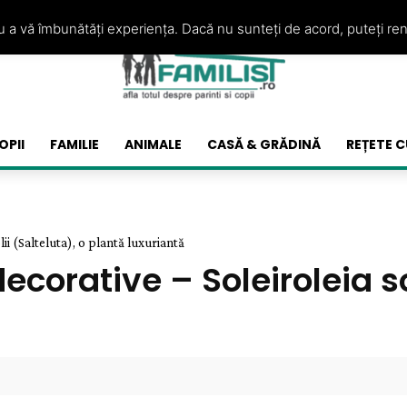
ru a vă îmbunătăți experiența. Dacă nu sunteți de acord, puteți re
OPII
FAMILIE
ANIMALE
CASĂ & GRĂDINĂ
REȚETE C
ii (Salteluta), o plantă luxuriantă
orative – Soleiroleia sol