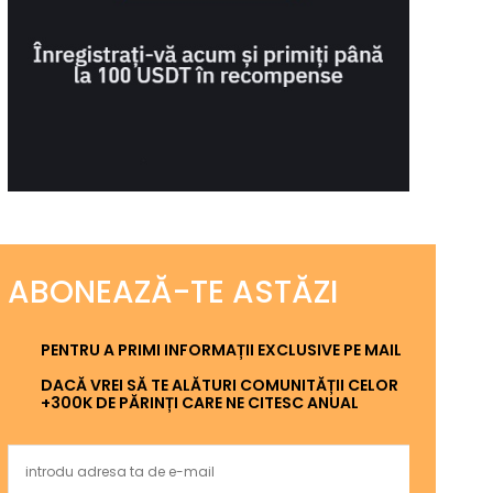
ABONEAZĂ-TE ASTĂZI
PENTRU A PRIMI INFORMAȚII EXCLUSIVE PE MAIL
DACĂ VREI SĂ TE ALĂTURI COMUNITĂȚII CELOR
+300K DE PĂRINȚI CARE NE CITESC ANUAL