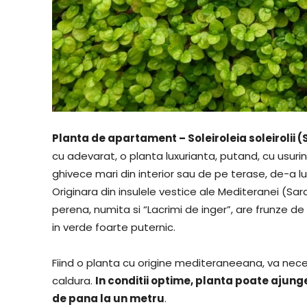
Planta de apartament – Soleiroleia soleirolii 
cu adevarat, o planta luxurianta, putand, cu usurin
ghivece mari din interior sau de pe terase, de-a lun
Originara din insulele vestice ale Mediteranei (Sar
perena, numita si “Lacrimi de inger”, are frunze de
in verde foarte puternic.
Fiind o planta cu origine mediteraneeana, va neces
caldura.
In conditii optime, planta poate ajunge
de pana la un metru
.