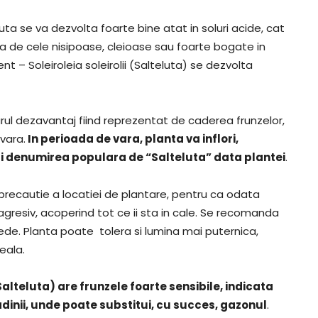
luta se va dezvolta foarte bine atat in soluri acide, cat
orba de cele nisipoase, cleioase sau foarte bogate in
t – Soleiroleia soleirolii (Salteluta) se dezvolta
gurul dezavantaj fiind reprezentat de caderea frunzelor,
vara.
In perioada de vara, planta va inflori,
 si denumirea populara de “Salteluta” data plantei
.
precautie a locatiei de plantare, pentru ca odata
 agresiv, acoperind tot ce ii sta in cale. Se recomanda
mede. Planta poate tolera si lumina mai puternica,
eala.
Salteluta) are frunzele foarte sensibile, indicata
dinii, unde poate substitui, cu succes, gazonul
.