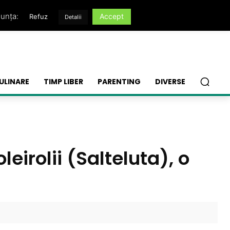
nunța:
Accept
Refuz
Detalii
ULINARE
TIMP LIBER
PARENTING
DIVERSE
eirolii (Salteluta), o