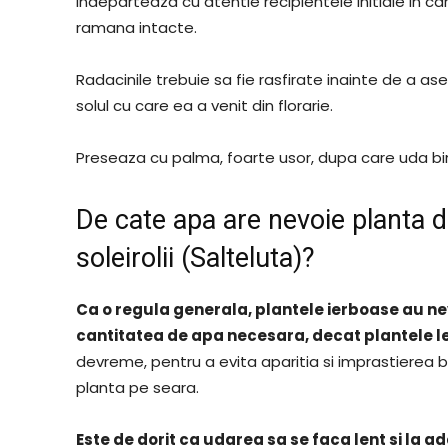
Indeparteaza cu atentie recipientele initiale in car
ramana intacte.
Radacinile trebuie sa fie rasfirate inainte de a a
solul cu care ea a venit din florarie.
Preseaza cu palma, foarte usor, dupa care uda bine
De cate apa are nevoie planta d
soleirolii (Salteluta)?
Ca o regula generala, plantele ierboase au ne
cantitatea de apa necesara, decat plantele 
devreme, pentru a evita aparitia si imprastierea b
planta pe seara.
Este de dorit ca udarea sa se faca lent si la a