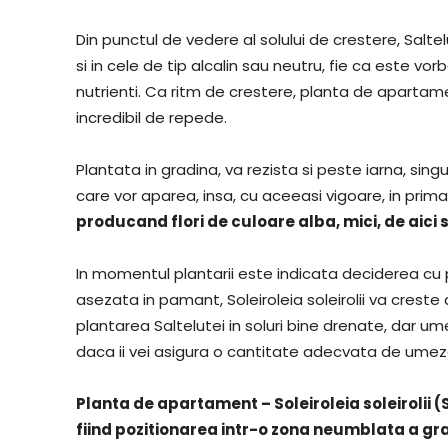
Din punctul de vedere al solului de crestere, Salte
si in cele de tip alcalin sau neutru, fie ca este v
nutrienti. Ca ritm de crestere, planta de apartamen
incredibil de repede.
Plantata in gradina, va rezista si peste iarna, sin
care vor aparea, insa, cu aceeasi vigoare, in prima
producand flori de culoare alba, mici, de aici
In momentul plantarii este indicata deciderea cu 
asezata in pamant, Soleiroleia soleirolii va creste
plantarea Saltelutei in soluri bine drenate, dar u
daca ii vei asigura o cantitate adecvata de umez
Planta de apartament – Soleiroleia soleirolii (
fiind pozitionarea intr-o zona neumblata a gra