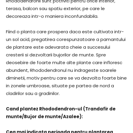
Rhododendronii sunt potriviti pentru orice interior,
terasa, balcon sau spatiu exterior, pe care le
decoreaza intr-o maniera inconfundabila.
Fiind o planta care prospera daca este cultivata intr-
un sol acid, pregatirea corespunzatoare a pamantului
de plantare este adevarata cheie a succesului
cresterii si dezvoltarii bujorilor de munte. Spre
deosebire de foarte multe alte plante care infloresc
abundent, Rhododendronul nu indrageste soarele
diminetii, motiv pentru care se va dezvolta foarte bine
in zonele umbroase, situate pe partea de nord a
cladirilor sau a gradinilor.
Cand plantez Rhododendron-ul (Trandafir de
munte/Bujor de munte/Azalee):
Cea mai indicata perioada pentru plantarea