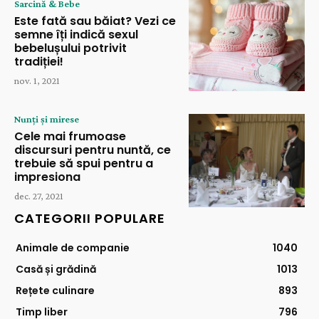
Sarcină & Bebe
Este fată sau băiat? Vezi ce
semne îți indică sexul
bebelușului potrivit
tradiției!
nov. 1, 2021
Nunți și mirese
Cele mai frumoase
discursuri pentru nuntă, ce
trebuie să spui pentru a
impresiona
dec. 27, 2021
CATEGORII POPULARE
Animale de companie
1040
Casă și grădină
1013
Rețete culinare
893
Timp liber
796