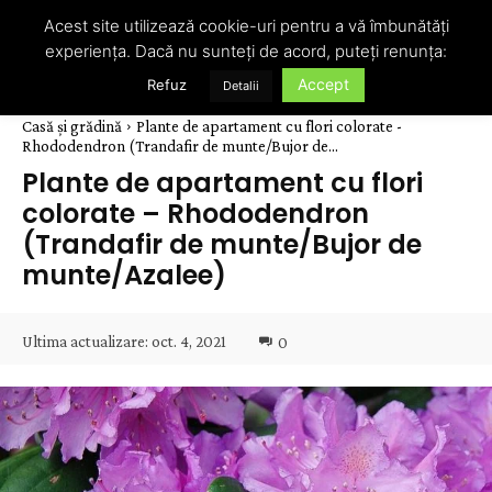
Acest site utilizează cookie-uri pentru a vă îmbunătăți
experiența. Dacă nu sunteți de acord, puteți renunța:
Accept
Refuz
Detalii
Casă și grădină
Plante de apartament cu flori colorate -
Rhododendron (Trandafir de munte/Bujor de...
Plante de apartament cu flori
colorate – Rhododendron
(Trandafir de munte/Bujor de
munte/Azalee)
Ultima actualizare:
oct. 4, 2021
0