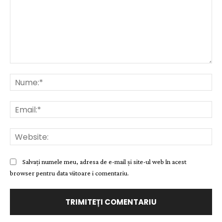
Comentariu:
Nu
Ema
Web
Salvați numele meu, adresa de e-mail și site-ul web în acest
browser pentru data viitoare i comentariu.