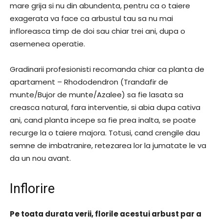
mare grija si nu din abundenta, pentru ca o taiere
exagerata va face ca arbustul tau sa nu mai
infloreasca timp de doi sau chiar trei ani, dupa o
asemenea operatie.
Gradinarii profesionisti recomanda chiar ca planta de
apartament – Rhododendron (Trandafir de
munte/Bujor de munte/Azalee) sa fie lasata sa
creasca natural, fara interventie, si abia dupa cativa
ani, cand planta incepe sa fie prea inalta, se poate
recurge la o taiere majora. Totusi, cand crengile dau
semne de imbatranire, retezarea lor la jumatate le va
da un nou avant.
Inflorire
Pe toata durata verii, florile acestui arbust par a