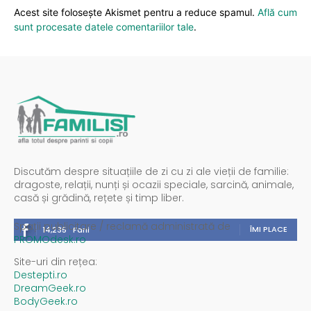
Acest site folosește Akismet pentru a reduce spamul.
Află cum
sunt procesate datele comentariilor tale
.
Discutăm despre situațiile de zi cu zi ale vieții de familie:
dragoste, relații, nunți și ocazii speciale, sarcină, animale,
casă și grădină, rețete și timp liber.
Spații publicitare / reclamă administrată de
ÎMI PLACE
14,235
Fani
PROMOdesk.ro
Site-uri din rețea:
Destepti.ro
DreamGeek.ro
BodyGeek.ro