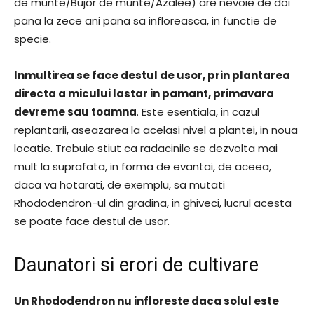
de munte/Bujor de munte/Azalee) are nevoie de doi
pana la zece ani pana sa infloreasca, in functie de
specie.
Inmultirea se face destul de usor, prin plantarea
directa a micului lastar in pamant, primavara
devreme sau toamna
. Este esentiala, in cazul
replantarii, aseazarea la acelasi nivel a plantei, in noua
locatie. Trebuie stiut ca radacinile se dezvolta mai
mult la suprafata, in forma de evantai, de aceea,
daca va hotarati, de exemplu, sa mutati
Rhododendron-ul din gradina, in ghiveci, lucrul acesta
se poate face destul de usor.
Daunatori si erori de cultivare
Un Rhododendron nu infloreste daca solul este