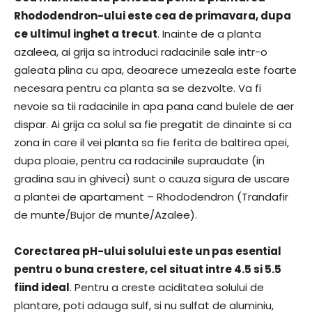
Rhododendron-ului este cea de primavara, dupa
ce ultimul inghet a trecut
. Inainte de a planta
azaleea, ai grija sa introduci radacinile sale intr-o
galeata plina cu apa, deoarece umezeala este foarte
necesara pentru ca planta sa se dezvolte. Va fi
nevoie sa tii radacinile in apa pana cand bulele de aer
dispar. Ai grija ca solul sa fie pregatit de dinainte si ca
zona in care il vei planta sa fie ferita de baltirea apei,
dupa ploaie, pentru ca radacinile supraudate (in
gradina sau in ghiveci) sunt o cauza sigura de uscare
a plantei de apartament – Rhododendron (Trandafir
de munte/Bujor de munte/Azalee).
Corectarea pH-ului solului este un pas esential
pentru o buna crestere, cel situat intre 4.5 si 5.5
fiind ideal
. Pentru a creste aciditatea solului de
plantare, poti adauga sulf, si nu sulfat de aluminiu,