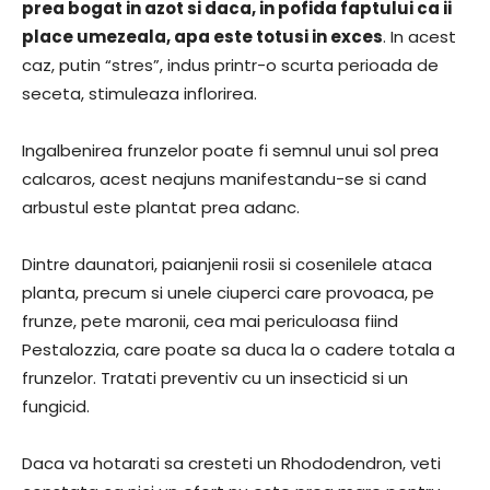
prea bogat in azot si daca, in pofida faptului ca ii
place umezeala, apa este totusi in exces
. In acest
caz, putin “stres”, indus printr-o scurta perioada de
seceta, stimuleaza inflorirea.
Ingalbenirea frunzelor poate fi semnul unui sol prea
calcaros, acest neajuns manifestandu-se si cand
arbustul este plantat prea adanc.
Dintre daunatori, paianjenii rosii si cosenilele ataca
planta, precum si unele ciuperci care provoaca, pe
frunze, pete maronii, cea mai periculoasa fiind
Pestalozzia, care poate sa duca la o cadere totala a
frunzelor. Tratati preventiv cu un insecticid si un
fungicid.
Daca va hotarati sa cresteti un Rhododendron, veti