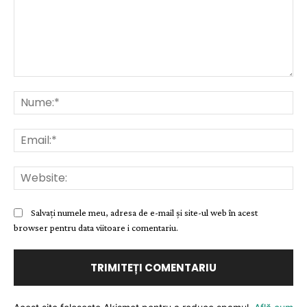
Comentariu:
Nu
Ema
Web
Salvați numele meu, adresa de e-mail și site-ul web în acest
browser pentru data viitoare i comentariu.