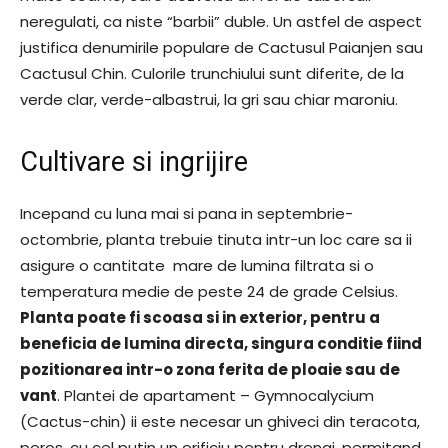
neregulati, ca niste “barbii” duble. Un astfel de aspect
justifica denumirile populare de Cactusul Paianjen sau
Cactusul Chin. Culorile trunchiului sunt diferite, de la
verde clar, verde-albastrui, la gri sau chiar maroniu.
Cultivare si ingrijire
Incepand cu luna mai si pana in septembrie-
octombrie, planta trebuie tinuta intr-un loc care sa ii
asigure o cantitate mare de lumina filtrata si o
temperatura medie de peste 24 de grade Celsius.
Planta poate fi scoasa si in exterior, pentru a
beneficia de lumina directa, singura conditie fiind
pozitionarea intr-o zona ferita de ploaie sau de
vant
. Plantei de apartament – Gymnocalycium
(Cactus-chin) ii este necesar un ghiveci din teracota,
poros, cu cel putin un orificiu pentru drenaj, permitand