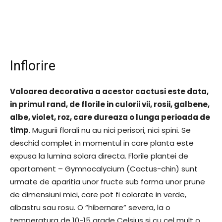
Inflorire
Valoarea decorativa a acestor cactusi este data,
in primul rand, de florile in culorii vii, rosii, galbene,
albe, violet, roz, care dureaza o lunga perioada de
timp
. Mugurii florali nu au nici perisori, nici spini. Se
deschid complet in momentul in care planta este
expusa la lumina solara directa. Florile plantei de
apartament – Gymnocalycium (Cactus-chin) sunt
urmate de aparitia unor fructe sub forma unor prune
de dimensiuni mici, care pot fi colorate in verde,
albastru sau rosu. O “hibernare” severa, la o
temperatura de 10-15 grade Celsius si cu cel mult o