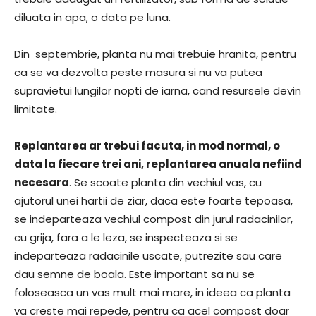
diluata in apa, o data pe luna.
Din septembrie, planta nu mai trebuie hranita, pentru
ca se va dezvolta peste masura si nu va putea
supravietui lungilor nopti de iarna, cand resursele devin
limitate.
Replantarea ar trebui facuta, in mod normal, o
data la fiecare trei ani, replantarea anuala nefiind
necesara
. Se scoate planta din vechiul vas, cu
ajutorul unei hartii de ziar, daca este foarte tepoasa,
se indeparteaza vechiul compost din jurul radacinilor,
cu grija, fara a le leza, se inspecteaza si se
indeparteaza radacinile uscate, putrezite sau care
dau semne de boala. Este important sa nu se
foloseasca un vas mult mai mare, in ideea ca planta
va creste mai repede, pentru ca acel compost doar