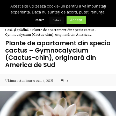
Acest site utilizează cookie-uri pentru a vă îmbunătăți
experiența. Dacă nu sunteți de acord, puteți renunța:
Accept
Refuz
Detalii
Casă și grădină
Plante de apartament din specia cactus -
Gymnocalycium (Cactus-chin), originară din America...
Plante de apartament din specia
cactus – Gymnocalycium
(Cactus-chin), originară din
America de Sud
Ultima actualizare:
oct. 4, 2021
0