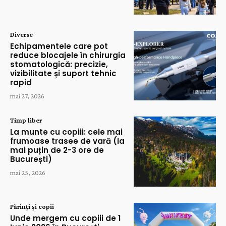
Diverse
Echipamentele care pot
reduce blocajele în chirurgia
stomatologică: precizie,
vizibilitate și suport tehnic
rapid
mai 27, 2026
Timp liber
La munte cu copiii: cele mai
frumoase trasee de vară (la
mai puțin de 2-3 ore de
București)
mai 25, 2026
Părinți și copii
Unde mergem cu copiii de 1