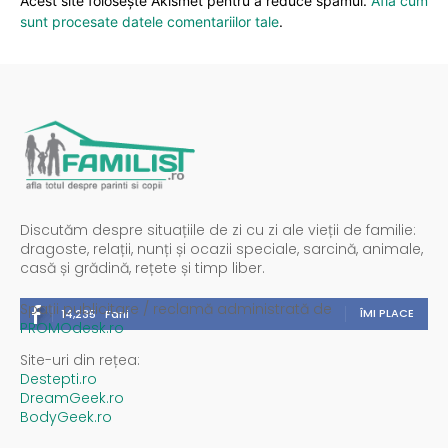
Acest site folosește Akismet pentru a reduce spamul.
Află cum
sunt procesate datele comentariilor tale
.
Discutăm despre situațiile de zi cu zi ale vieții de familie:
dragoste, relații, nunți și ocazii speciale, sarcină, animale,
casă și grădină, rețete și timp liber.
Spații publicitare / reclamă administrată de
ÎMI PLACE
14,235
Fani
PROMOdesk.ro
Site-uri din rețea:
Destepti.ro
DreamGeek.ro
BodyGeek.ro