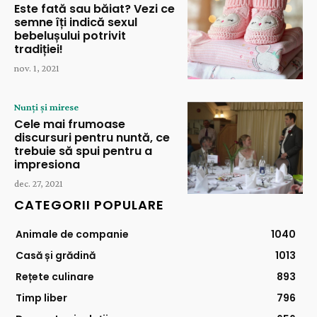
Este fată sau băiat? Vezi ce
semne îți indică sexul
bebelușului potrivit
tradiției!
nov. 1, 2021
Nunți și mirese
Cele mai frumoase
discursuri pentru nuntă, ce
trebuie să spui pentru a
impresiona
dec. 27, 2021
CATEGORII POPULARE
Animale de companie
1040
Casă și grădină
1013
Rețete culinare
893
Timp liber
796