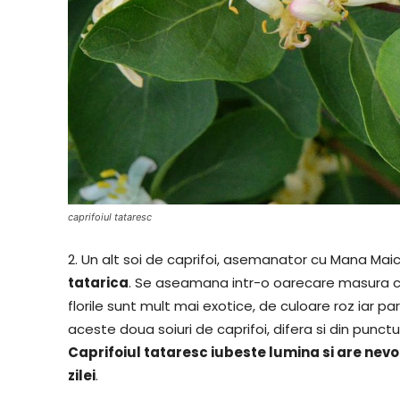
caprifoiul tataresc
2. Un alt soi de caprifoi, asemanator cu Mana Maic
tatarica
. Se aseamana intr-o oarecare masura c
florile sunt mult mai exotice, de culoare roz iar pa
aceste doua soiuri de caprifoi, difera si din punctu
Caprifoiul tataresc iubeste lumina si are nevo
zilei
.