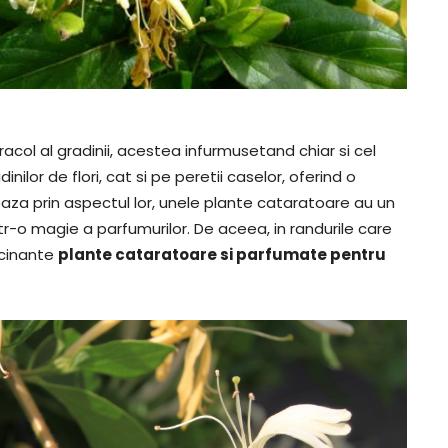
col al gradinii, acestea infurmusetand chiar si cel
nilor de flori, cat si pe peretii caselor, oferind o
aza prin aspectul lor, unele plante cataratoare au un
r-o magie a parfumurilor. De aceea, in randurile care
scinante
plante cataratoare si parfumate pentru