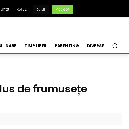
nunța:
Accept
Refuz
Detalii
ULINARE
TIMP LIBER
PARENTING
DIVERSE
plus de frumusețe