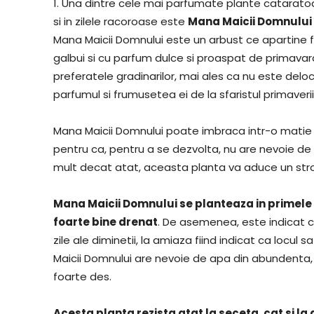
1. Una dintre cele mai parfumate plante cataratoa
si in zilele racoroase este
Mana Maicii Domnului
Mana Maicii Domnului este un arbust ce apartine fam
galbui si cu parfum dulce si proaspat de primavar
preferatele gradinarilor, mai ales ca nu este delo
parfumul si frumusetea ei de la sfaristul primaverii
Mana Maicii Domnului poate imbraca intr-o matie 
pentru ca, pentru a se dezvolta, nu are nevoie de 
mult decat atat, aceasta planta va aduce un stro
Mana Maicii Domnului se planteaza in primele 
foarte bine drenat
. De asemenea, este indicat ca 
zile ale diminetii, la amiaza fiind indicat ca locul
Maicii Domnului are nevoie de apa din abundenta,
foarte des.
Acesta planta rezista atat la seceta, cat si la 