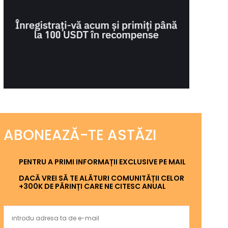
ABONEAZĂ-TE ASTĂZI
PENTRU A PRIMI INFORMAȚII EXCLUSIVE PE MAIL
DACĂ VREI SĂ TE ALĂTURI COMUNITĂȚII CELOR
+300K DE PĂRINȚI CARE NE CITESC ANUAL