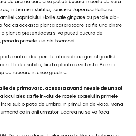
re de aroma careia va puteti bucura in serile de vara
sau, in termeni stiitifici, Lonicera Japonica Halliana.
iliei Caprifoiului. Florile sale gingase cu petale alb-
a fac ca aceasta planta cataratoare sa fie una dintre
c o planta pretentioasa si va puteti bucura de
, pana in primele zile ale toamnei.
parfumata orice perete al casei sau gardul gradinii
conditii deosebite, fiind o planta rezistenta. Ba mai
p de racoare in orice gradina.
zile de primavara, aceasta avand nevoie de un sol
locul ales sa fie invalui de razele soarelui in primele
 sa intre sub o pata de umbra. In primul an de viata, Mana
 urmand ca in anii urmatori udarea nu se va faca
ger
. Din cauza daunatorilor sau a bolilor nu trebuie sa