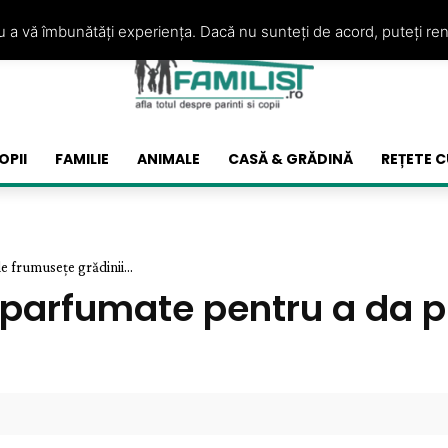
ru a vă îmbunătăți experiența. Dacă nu sunteți de acord, puteți re
OPII
FAMILIE
ANIMALE
CASĂ & GRĂDINĂ
REȚETE C
e frumusețe grădinii...
i parfumate pentru a da 