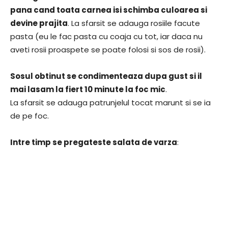
pana cand toata carnea isi schimba culoarea si
devine prajita
. La sfarsit se adauga rosiile facute
pasta (eu le fac pasta cu coaja cu tot, iar daca nu
aveti rosii proaspete se poate folosi si sos de rosii).
Sosul obtinut se condimenteaza dupa gust si il
mai lasam la fiert 10 minute la foc mic
.
La sfarsit se adauga patrunjelul tocat marunt si se ia
de pe foc.
Intre timp se pregateste salata de varza
: