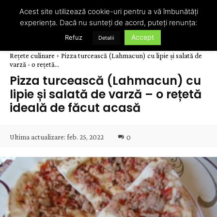
Acest site utilizează cookie-uri pentru a vă îmbunătăți
experiența. Dacă nu sunteți de acord, puteți renunța:
Accept
Refuz
Detalii
Rețete culinare
Pizza turcească (Lahmacun) cu lipie și salată de
varză - o rețetă...
Pizza turcească (Lahmacun) cu
lipie și salată de varză – o rețetă
ideală de făcut acasă
Ultima actualizare:
feb. 25, 2022
0