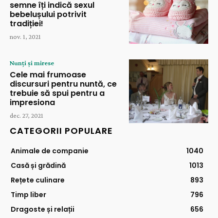
semne îți indică sexul
bebelușului potrivit
tradiției!
nov. 1, 2021
Nunți și mirese
Cele mai frumoase
discursuri pentru nuntă, ce
trebuie să spui pentru a
impresiona
dec. 27, 2021
CATEGORII POPULARE
Animale de companie
1040
Casă și grădină
1013
Rețete culinare
893
Timp liber
796
Dragoste și relații
656