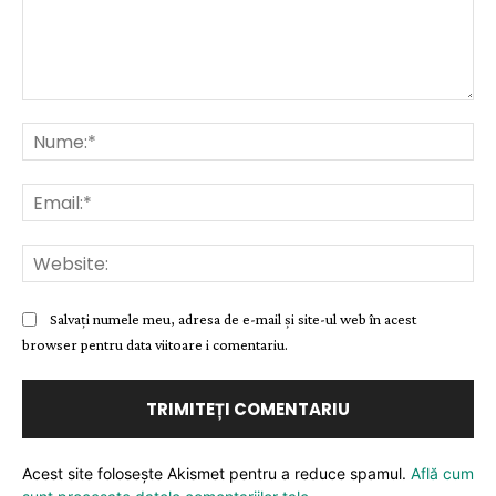
Comentariu:
Nu
Ema
Web
Salvați numele meu, adresa de e-mail și site-ul web în acest
browser pentru data viitoare i comentariu.
Acest site folosește Akismet pentru a reduce spamul.
Află cum