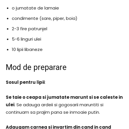
o jumatate de lamaie
condimente (sare, piper, boia)
2-3 fire patrunjel
5-6 linguri ulei
10 lipii libaneze
Mod de preparare
Sosul pentru lipii
:
Se taie o ceapa si jumatate marunt si se caleste in
ulei
. Se adauga ardeii si gogosarii maruntiti si
continuam sa prajim pana se inmoaie putin.
Adaugam carnea si invartim din cand in cand