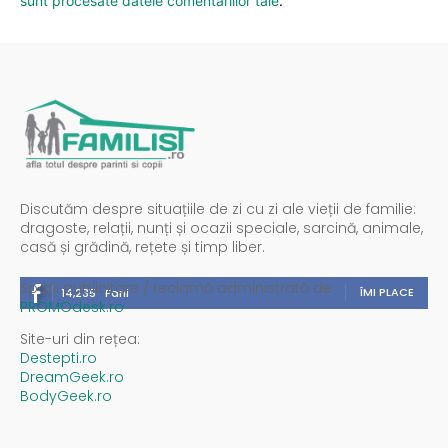
sunt procesate datele comentariilor tale
.
Discutăm despre situațiile de zi cu zi ale vieții de familie:
dragoste, relații, nunți și ocazii speciale, sarcină, animale,
casă și grădină, rețete și timp liber.
Spații publicitare / reclamă administrată de
ÎMI PLACE
14,235
Fani
PROMOdesk.ro
Site-uri din rețea:
Destepti.ro
DreamGeek.ro
BodyGeek.ro