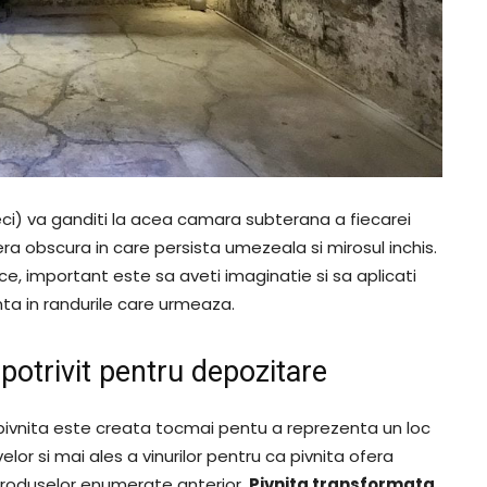
ci) va ganditi la acea camara subterana a fiecarei
ra obscura in care persista umezeala si mirosul inchis.
ice, important este sa aveti imaginatie si sa aplicati
nta in randurile care urmeaza.
 potrivit pentru depozitare
, pivnita este creata tocmai pentu a reprezenta un loc
or si mai ales a vinurilor pentru ca pivnita ofera
 produselor enumerate anterior.
Pivnita transformata