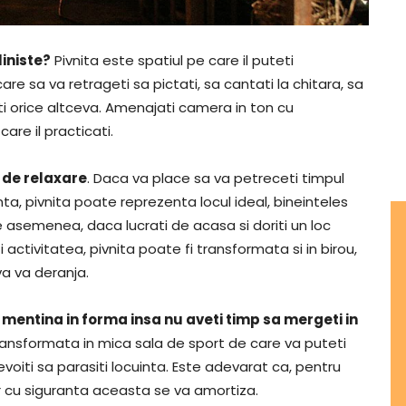
liniste?
Pivnita este spatiul pe care il puteti
 sa va retrageti sa pictati, sa cantati la chitara, sa
eti orice altceva. Amenajati camera in ton cu
re il practicati.
 de relaxare
. Daca va place sa va petreceti timpul
nta, pivnita poate reprezenta locul ideal, bineinteles
semenea, daca lucrati de acasa si doriti un loc
ctivitatea, pivnita poate fi transformata si in birou,
va va deranja.
 mentina in forma insa nu aveti timp sa mergeti in
ransformata in mica sala de sport de care va puteti
evoiti sa parasiti locuinta. Este adevarat ca, pentru
ar cu siguranta aceasta se va amortiza.