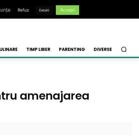
nunța:
Accept
Refuz
Detalii
ULINARE
TIMP LIBER
PARENTING
DIVERSE
entru amenajarea