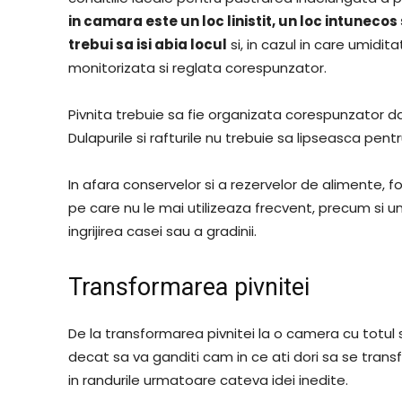
in camara este un loc linistit, un loc intunecos
trebui sa isi abia locul
si, in cazul in care umidi
monitorizata si reglata corespunzator.
Pivnita trebuie sa fie organizata corespunzator da
Dulapurile si rafturile nu trebuie sa lipseasca pentr
In afara conservelor si a rezervelor de alimente, 
pe care nu le mai utilizeaza frecvent, precum si 
ingrijirea casei sau a gradinii.
Transformarea pivnitei
De la transformarea pivnitei la o camera cu totul 
decat sa va ganditi cam in ce ati dori sa se tra
in randurile urmatoare cateva idei inedite.