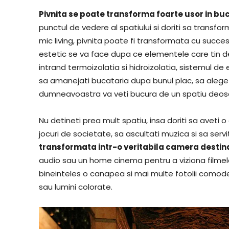
Pivnita se poate transforma foarte usor in bu
punctul de vedere al spatiului si doriti sa transfo
mic living, pivnita poate fi transformata cu succe
estetic se va face dupa ce elementele care tin de
intrand termoizolatia si hidroizolatia, sistemul de
sa amanejati bucataria dupa bunul plac, sa alegeti 
dumneavoastra va veti bucura de un spatiu deose
Nu detineti prea mult spatiu, insa doriti sa aveti o 
jocuri de societate, sa ascultati muzica si sa servit
transformata intr-o veritabila camera destina
audio sau un home cinema pentru a viziona filmele 
bineinteles o canapea si mai multe fotolii comode. 
sau lumini colorate.