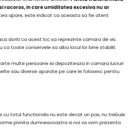
 si racoros, in care umiditatea excesiva nu ar
tatea apare, este indicat ca aceasta sa fie atent
ca doriti ca acest loc sa reprezinte camara de vis.
u ca toate conservele sa aiba locul lor bine stabilit.
foarte multe persoane isi depoziteaza in camara lucruri
unelte sau diverse aparate pe care le folosesc pentru
si cu totul functionala nu este decat un pas, nu trebuie
nsforme pivnita dumneavoastra si noi va vom prezenta