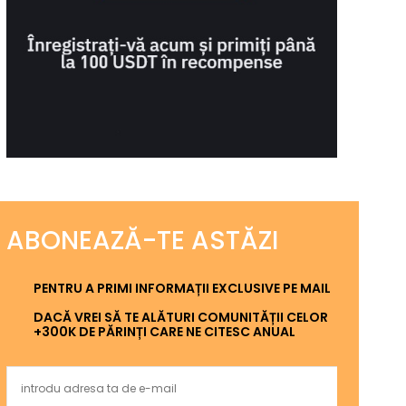
ABONEAZĂ-TE ASTĂZI
PENTRU A PRIMI INFORMAȚII EXCLUSIVE PE MAIL
DACĂ VREI SĂ TE ALĂTURI COMUNITĂȚII CELOR
+300K DE PĂRINȚI CARE NE CITESC ANUAL