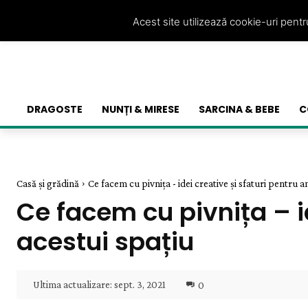
Acest site utilizează cookie-uri pent
DRAGOSTE
NUNȚI & MIRESE
SARCINA & BEBE
C
Casă și grădină
Ce facem cu pivnița - idei creative și sfaturi pentru a
Ce facem cu pivnița – i
acestui spațiu
Ultima actualizare:
sept. 3, 2021
0