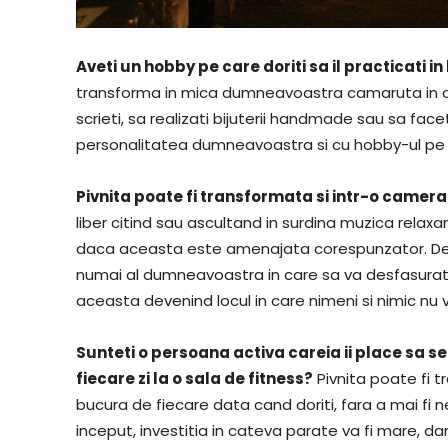
Aveti un hobby pe care doriti sa il practicati in 
transforma in mica dumneavoastra camaruta in care
scrieti, sa realizati bijuterii handmade sau sa fac
personalitatea dumneavoastra si cu hobby-ul pe ca
Pivnita poate fi transformata si intr-o camera
liber citind sau ascultand in surdina muzica relaxa
daca aceasta este amenajata corespunzator. De a
numai al dumneavoastra in care sa va desfasurati a
aceasta devenind locul in care nimeni si nimic nu 
Sunteti o persoana activa careia ii place sa se
fiecare zi la o sala de fitness?
Pivnita poate fi t
bucura de fiecare data cand doriti, fara a mai fi n
inceput, investitia in cateva parate va fi mare, d