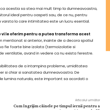
riti ca acestia sa stea mai mult timp la dumneavoastra,
itorul ideal pentru oaspeti sau, de ce nu, pentru
arsta la care intimitatea este un lucru esential.
e vi le oferim pentru a putea transforma acest
m mentionat si anterior, inainte de a decora spatiul
sa fie foarte bine izolata (termoizolatie si
de ventilatie, avand in vedere ca nu exista ferestre.
osibilitatea de a intampina probleme, umiditatea
er si chiar si sanatatea dumneavoastra. De
e lumina naturala, este important sa acordati o
Articolul următor
Cum îngrijim câinele pe timpul iernii pentru a