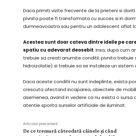
Daca primiti vizite frecvente de la prieteni si do
pivnita poate fi transformata cu succes si in dorm
dumneavoastra sau pentru un adolescent aflat la v
Acestea sunt doar cateva dintre ideile pe car
spatiu cu adevarat deosebit
. Insa, dupa cum a
trebuie sa creati anumite conditii; pivnita trebuie 
hidroizolatie) si trebuie sa se instaleze un sistem 
Daca aceste conditii nu sunt indeplinte, exista p
crescuta afectand incaparea, obiectele de mobili
asemenea, avand in vedere ca nu exista o sursa d
atentie sporita surselor artificiale de iluminat.
Articolul precedent
De ce tremură câteodată câinele și când