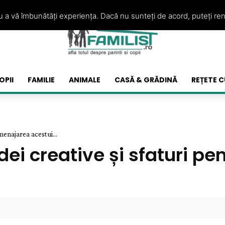
ru a vă îmbunătăți experiența. Dacă nu sunteți de acord, puteți re
OPII
FAMILIE
ANIMALE
CASĂ & GRĂDINĂ
REȚETE C
menajarea acestui...
dei creative și sfaturi p