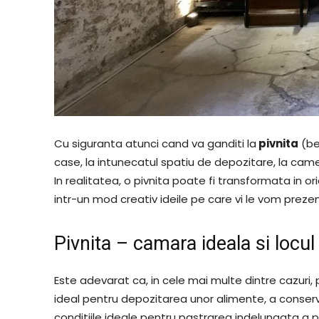
Cu siguranta atunci cand va ganditi la
pivnita
(be
case, la intunecatul spatiu de depozitare, la came
In realitatea, o pivnita poate fi transformata in or
intr-un mod creativ ideile pe care vi le vom preze
Pivnita – camara ideala si locul
Este adevarat ca, in cele mai multe dintre cazuri
ideal pentru depozitarea unor alimente, a conservel
conditiile ideale pentru pastrarea indelungata a