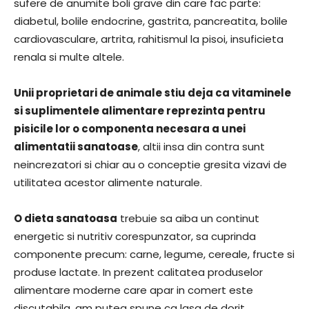
sufere de anumite boli grave din care fac parte:
diabetul, bolile endocrine, gastrita, pancreatita, bolile
cardiovasculare, artrita, rahitismul la pisoi, insuficieta
renala si multe altele.
Unii proprietari de animale stiu deja ca vitaminele
si suplimentele alimentare reprezinta pentru
pisicile lor o componenta necesara a unei
alimentatii sanatoase
, altii insa din contra sunt
neincrezatori si chiar au o conceptie gresita vizavi de
utilitatea acestor alimente naturale.
O dieta sanatoasa
trebuie sa aiba un continut
energetic si nutritiv corespunzator, sa cuprinda
componente precum: carne, legume, cereale, fructe si
produse lactate. In prezent calitatea produselor
alimentare moderne care apar in comert este
discutabila, am putea spune ca lasa de dorit,