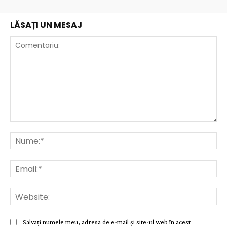
LĂSAȚI UN MESAJ
Comentariu:
Nu
Ema
Web
Salvați numele meu, adresa de e-mail și site-ul web în acest