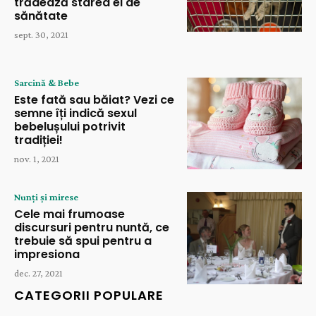
trădează starea ei de
sănătate
sept. 30, 2021
Sarcină & Bebe
Este fată sau băiat? Vezi ce
semne îți indică sexul
bebelușului potrivit
tradiției!
nov. 1, 2021
Nunți și mirese
Cele mai frumoase
discursuri pentru nuntă, ce
trebuie să spui pentru a
impresiona
dec. 27, 2021
CATEGORII POPULARE