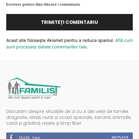
browser pentru data viitoare i comentariu.
Acest site folosește Akismet pentru a reduce spamul.
Află cum
sunt procesate datele comentariilor tale
.
Discutăm despre situațiile de zi cu zi ale vieții de familie:
dragoste, relații, nunți și ocazii speciale, sarcină, animale,
casă și grădină, rețete și timp liber.
Spații publicitare / reclamă administrată de
ÎMI PLACE
14,235
Fani