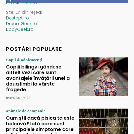
PROMOdesk.ro
Site-uri din rețea:
Destepti.ro
DreamGeek.ro
BodyGeek.ro
POSTĂRI POPULARE
Copii & adolescenți
Copiii bilingvi gândesc
altfel! Vezi care sunt
avantajele învățării unei a
doua limbi la vârste
fragede
mart. 30, 2022
Animale de companie
Cum știi dacă pisica ta este
bolnavă? Iată care sunt
principalele simptome care