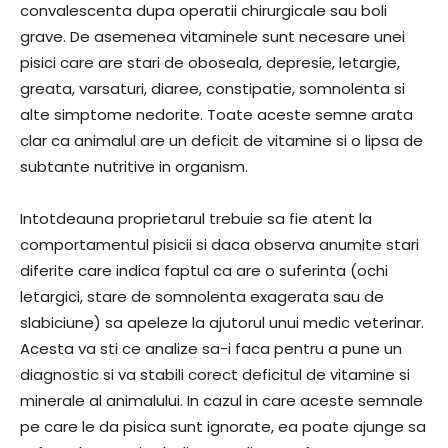
convalescenta dupa operatii chirurgicale sau boli
grave. De asemenea vitaminele sunt necesare unei
pisici care are stari de oboseala, depresie, letargie,
greata, varsaturi, diaree, constipatie, somnolenta si
alte simptome nedorite. Toate aceste semne arata
clar ca animalul are un deficit de vitamine si o lipsa de
subtante nutritive in organism.
Intotdeauna proprietarul trebuie sa fie atent la
comportamentul pisicii si daca observa anumite stari
diferite care indica faptul ca are o suferinta (ochi
letargici, stare de somnolenta exagerata sau de
slabiciune) sa apeleze la ajutorul unui medic veterinar.
Acesta va sti ce analize sa-i faca pentru a pune un
diagnostic si va stabili corect deficitul de vitamine si
minerale al animalului. In cazul in care aceste semnale
pe care le da pisica sunt ignorate, ea poate ajunge sa