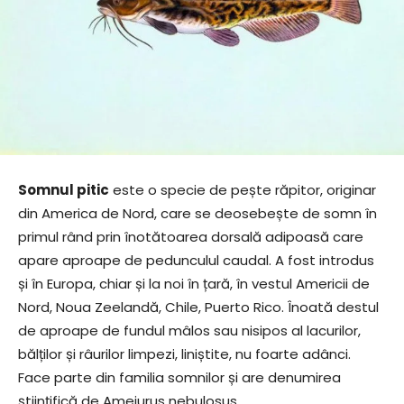
Somnul pitic
este o specie de pește răpitor, originar
din America de Nord, care se deosebește de somn în
primul rând prin înotătoarea dorsală adipoasă care
apare aproape de pedunculul caudal. A fost introdus
și în Europa, chiar și la noi în țară, în vestul Americii de
Nord, Noua Zeelandă, Chile, Puerto Rico. Înoată destul
de aproape de fundul mâlos sau nisipos al lacurilor,
bălților și râurilor limpezi, liniștite, nu foarte adânci.
Face parte din familia somnilor și are denumirea
științifică de Ameiurus nebulosus.