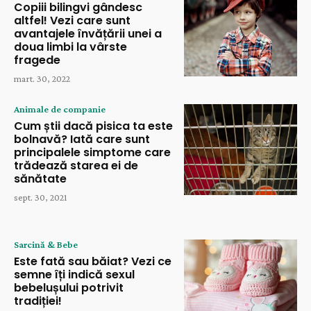
Copiii bilingvi gândesc
altfel! Vezi care sunt
avantajele învățării unei a
doua limbi la vârste
fragede
mart. 30, 2022
Animale de companie
Cum știi dacă pisica ta este
bolnavă? Iată care sunt
principalele simptome care
trădează starea ei de
sănătate
sept. 30, 2021
Sarcină & Bebe
Este fată sau băiat? Vezi ce
semne îți indică sexul
bebelușului potrivit
tradiției!