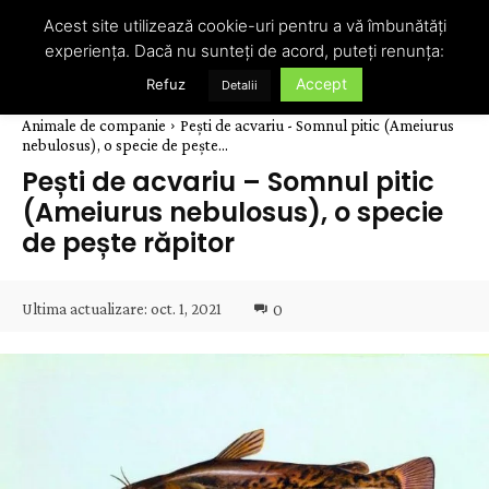
Acest site utilizează cookie-uri pentru a vă îmbunătăți
experiența. Dacă nu sunteți de acord, puteți renunța:
Accept
Refuz
Detalii
Animale de companie
Pești de acvariu - Somnul pitic (Ameiurus
nebulosus), o specie de pește...
Pești de acvariu – Somnul pitic
(Ameiurus nebulosus), o specie
de pește răpitor
Ultima actualizare:
oct. 1, 2021
0