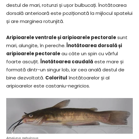
destul de mari, rotunzi și ușor bulbucați. Înotătoarea
dorsală anterioară este poziționată la mijlocul spatelui
și are marginea rotunjită.
Aripioarele ventrale și aripioarele pectorale
sunt
mari, alungite, în pereche.
Înotătoarea dorsală și
aripioarele pectorale
au câte un spin cu vărful
foarte ascuțit.
Înotătoarea caudală
este mare și
formată dintr-un singur lob, iar cea anală destul de
bine dezvoltată.
Coloritul
înotătoarelor și al
aripioarelor este castaniu-negricios.
Ameiurus nebulosus