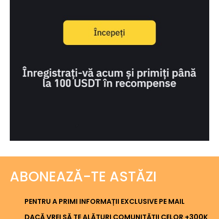
ABONEAZĂ-TE ASTĂZI
PENTRU A PRIMI INFORMAȚII EXCLUSIVE PE MAIL
DACĂ VREI SĂ TE ALĂTURI COMUNITĂȚII CELOR +300K