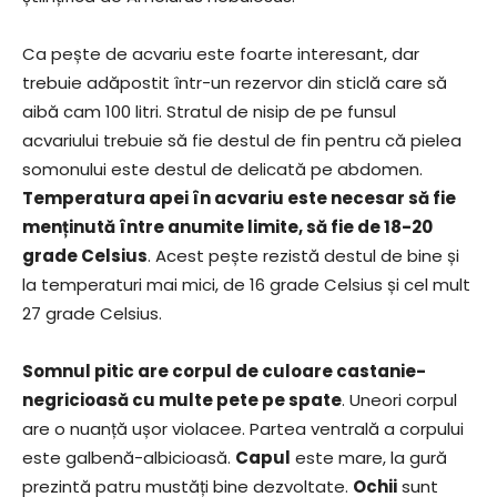
Ca pește de acvariu este foarte interesant, dar
trebuie adăpostit într-un rezervor din sticlă care să
aibă cam 100 litri. Stratul de nisip de pe funsul
acvariului trebuie să fie destul de fin pentru că pielea
somonului este destul de delicată pe abdomen.
Temperatura apei în acvariu este necesar să fie
menținută între anumite limite, să fie de 18-20
grade Celsius
. Acest pește rezistă destul de bine și
la temperaturi mai mici, de 16 grade Celsius și cel mult
27 grade Celsius.
Somnul pitic are corpul de culoare castanie-
negricioasă cu multe pete pe spate
. Uneori corpul
are o nuanță ușor violacee. Partea ventrală a corpului
este galbenă-albicioasă.
Capul
este mare, la gură
prezintă patru mustăți bine dezvoltate.
Ochii
sunt