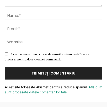
Comentariu:
Nu
Ema
Web
Salvați numele meu, adresa de e-mail și site-ul web în acest
browser pentru data viitoare i comentariu.
Acest site folosește Akismet pentru a reduce spamul.
Află cum
sunt procesate datele comentariilor tale
.