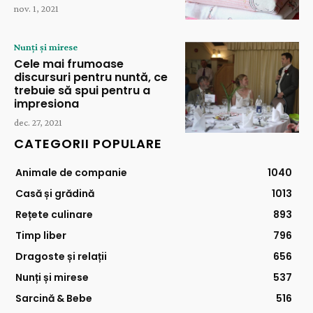
nov. 1, 2021
Nunți și mirese
Cele mai frumoase
discursuri pentru nuntă, ce
trebuie să spui pentru a
impresiona
dec. 27, 2021
CATEGORII POPULARE
Animale de companie
1040
Casă și grădină
1013
Rețete culinare
893
Timp liber
796
Dragoste și relații
656
Nunți și mirese
537
Sarcină & Bebe
516