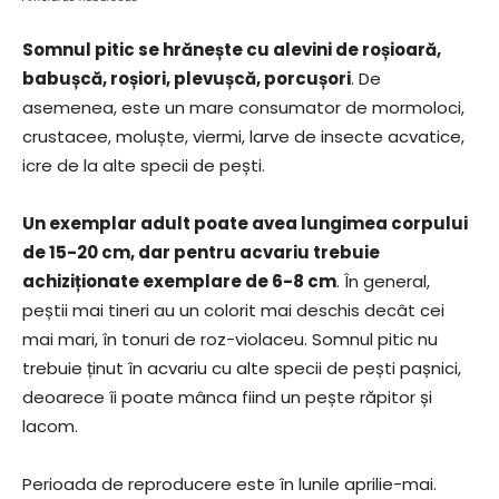
Somnul pitic se hrănește cu alevini de roșioară,
babușcă, roșiori, plevușcă, porcușori
. De
asemenea, este un mare consumator de mormoloci,
crustacee, moluște, viermi, larve de insecte acvatice,
icre de la alte specii de pești.
Un exemplar adult poate avea lungimea corpului
de 15-20 cm, dar pentru acvariu trebuie
achiziționate exemplare de 6-8 cm
. În general,
peștii mai tineri au un colorit mai deschis decât cei
mai mari, în tonuri de roz-violaceu. Somnul pitic nu
trebuie ținut în acvariu cu alte specii de pești pașnici,
deoarece îi poate mânca fiind un pește răpitor și
lacom.
Perioada de reproducere este în lunile aprilie-mai.