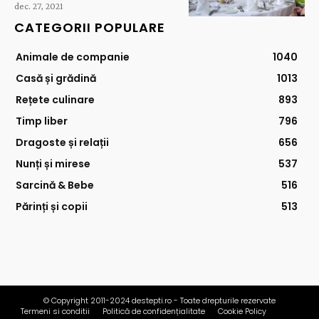
dec. 27, 2021
CATEGORII POPULARE
Animale de companie
1040
Casă și grădină
1013
Rețete culinare
893
Timp liber
796
Dragoste și relații
656
Nunți și mirese
537
Sarcină & Bebe
516
Părinți și copii
513
© Copyright 2011-2024 destepti.ro - Toate drepturile rezervate
Termeni si conditii
Politică de confidențialitate
Cookie Policy