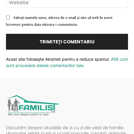
Web
Salvați numele meu, adresa de e-mail și site-ul web în acest
browser pentru data viitoare i comentariu.
Acest site folosește Akismet pentru a reduce spamul.
Află cum
sunt procesate datele comentariilor tale
.
Discutăm despre situațiile de zi cu zi ale vieții de familie:
dragoste, relații, nunți și ocazii speciale, sarcină, animale,