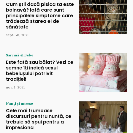
Cum știi dacă pisica ta este
bolnavă? Iată care sunt
principalele simptome care
trădează starea ei de
sănătate
sept. 30, 2021
Sarcină & Bebe
Este fată sau băiat? Vezi ce
semne îți indică sexul
bebelușului potrivit
tradiției!
nov. 1, 2021
Nunți și mirese
Cele mai frumoase
discursuri pentru nuntă, ce
trebuie să spui pentru a
impresiona