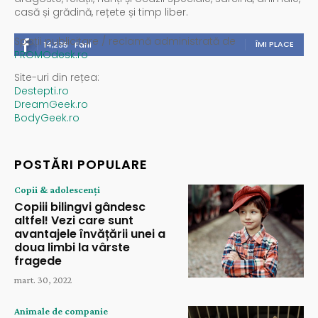
casă și grădină, rețete și timp liber.
Spații publicitare / reclamă administrată de
ÎMI PLACE
14,235
Fani
PROMOdesk.ro
Site-uri din rețea:
Destepti.ro
DreamGeek.ro
BodyGeek.ro
POSTĂRI POPULARE
Copii & adolescenți
Copiii bilingvi gândesc
altfel! Vezi care sunt
avantajele învățării unei a
doua limbi la vârste
fragede
mart. 30, 2022
Animale de companie