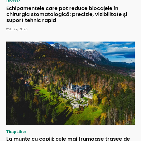
Diverse
Echipamentele care pot reduce blocajele în
chirurgia stomatologică: precizie, vizibilitate și
suport tehnic rapid
mai 27, 2026
Timp liber
La munte cu copiii: cele mai frumoase trasee de