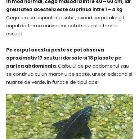
In mod normal, cega masoara intre 40 – 60 cm, iar
greutatea acesteia este cuprinsa intre 1 – 4 kg
.
Cega are un aspect deosebit, avand corpul alungit,
capul de forma conica, iar botul sau este foarte
ascutit.
Pe corpul acestui peste se pot observa
aproximativ 17 scuturi dorsale si 18 plasate pe
partea abdominala
. Galbuiul de pe abdomenul sau
se continua cu un maroniu pe spate, uneori existand si
nuante de verde, in functie de tipul apei.