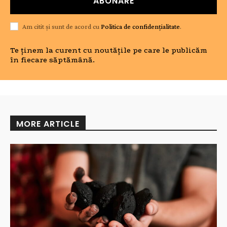
ABONARE
Am citit și sunt de acord cu
Politica de confidențialitate
.
Te ținem la curent cu noutățile pe care le publicăm
în fiecare săptămână.
MORE ARTICLE