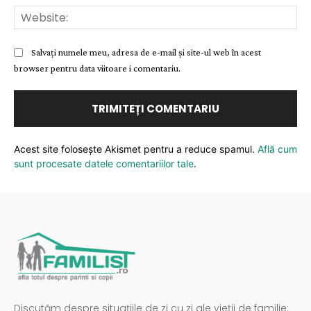
Web
Salvați numele meu, adresa de e-mail și site-ul web în acest
browser pentru data viitoare i comentariu.
Acest site folosește Akismet pentru a reduce spamul.
Află cum
sunt procesate datele comentariilor tale
.
Discutăm despre situațiile de zi cu zi ale vieții de familie: