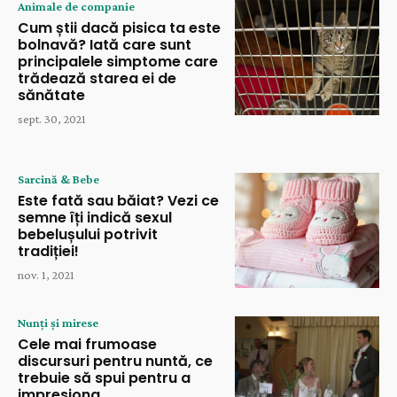
Animale de companie
Cum știi dacă pisica ta este
bolnavă? Iată care sunt
principalele simptome care
trădează starea ei de
sănătate
sept. 30, 2021
Sarcină & Bebe
Este fată sau băiat? Vezi ce
semne îți indică sexul
bebelușului potrivit
tradiției!
nov. 1, 2021
Nunți și mirese
Cele mai frumoase
discursuri pentru nuntă, ce
trebuie să spui pentru a
impresiona