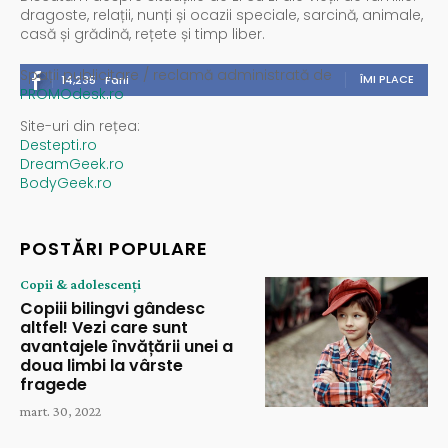
dragoste, relații, nunți și ocazii speciale, sarcină, animale,
casă și grădină, rețete și timp liber.
Spații publicitare / reclamă administrată de
ÎMI PLACE
14,235
Fani
PROMOdesk.ro
Site-uri din rețea:
Destepti.ro
DreamGeek.ro
BodyGeek.ro
POSTĂRI POPULARE
Copii & adolescenți
Copiii bilingvi gândesc
altfel! Vezi care sunt
avantajele învățării unei a
doua limbi la vârste
fragede
mart. 30, 2022