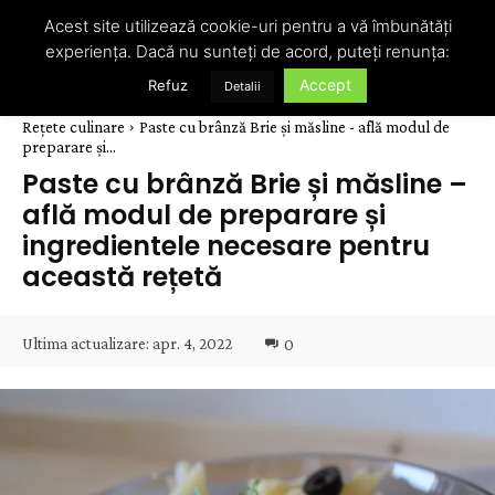
Acest site utilizează cookie-uri pentru a vă îmbunătăți
experiența. Dacă nu sunteți de acord, puteți renunța:
Accept
Refuz
Detalii
Rețete culinare
Paste cu brânză Brie și măsline - află modul de
preparare și...
Paste cu brânză Brie și măsline –
află modul de preparare și
ingredientele necesare pentru
această rețetă
Ultima actualizare:
apr. 4, 2022
0