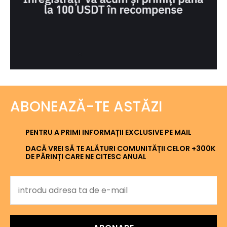
ABONEAZĂ-TE ASTĂZI
PENTRU A PRIMI INFORMAȚII EXCLUSIVE PE MAIL
DACĂ VREI SĂ TE ALĂTURI COMUNITĂȚII CELOR +300K
DE PĂRINȚI CARE NE CITESC ANUAL