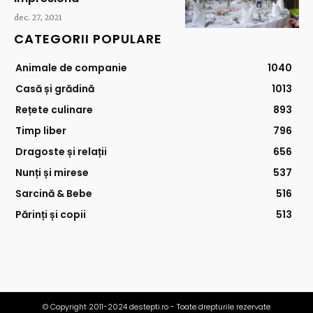
dec. 27, 2021
CATEGORII POPULARE
Animale de companie
1040
Casă și grădină
1013
Rețete culinare
893
Timp liber
796
Dragoste și relații
656
Nunți și mirese
537
Sarcină & Bebe
516
Părinți și copii
513
© Copyright 2011-2024 destepti.ro - Toate drepturile rezervate