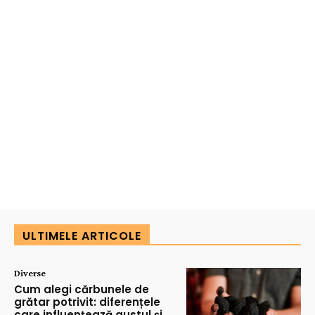
ULTIMELE ARTICOLE
Diverse
Cum alegi cărbunele de
grătar potrivit: diferențele
care influențează gustul și