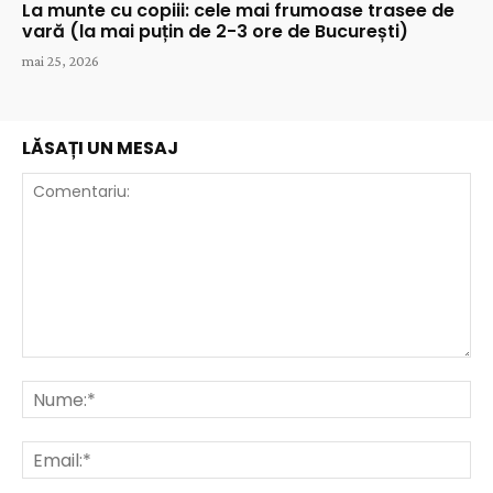
La munte cu copiii: cele mai frumoase trasee de
vară (la mai puțin de 2-3 ore de București)
mai 25, 2026
LĂSAȚI UN MESAJ
Comentariu:
Nu
Ema