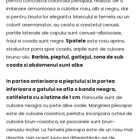
pentru contrastul coloritului penajului, realizat de o
imbinare armonioasa a culorilor rosu, alb si negru, dar
si pentru tinuta lor eleganta. Masculul si femela au un
colorit asemanator, au ceafa si crestetul cenusii,
partile laterale ale capului sunt cenusii-albicioase,
fraul si coada sunt negre.
Spatele
este rosu aprins,
stralucitor pana spre coada, aripile sunt de culoare
bruna-oliv.
Barbia, pieptul, gatlejul, zona de sub
coada si abdomenul sunt albe
.
In partea anterioara a pieptului si in partea
inferioara a gatului se afla o banda neagra,
catifelata cu o latime de 1 cm
. Flancurile sunt de
culoare neagra cu pete albe ovale. Marginea pleoapei
este de culoare rosiatica, perlata, inconjoara ochiul de
culoare brun-rosiatica, iar picioarele sunt brun-
cenusiu-inchis. La femela pleoapa este de un rosu mai
deschis, prin acest lucru ea diferentiindu-se de