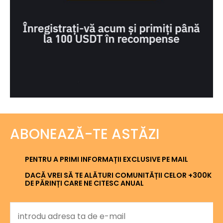
ABONEAZĂ-TE ASTĂZI
PENTRU A PRIMI INFORMAȚII EXCLUSIVE PE MAIL
DACĂ VREI SĂ TE ALĂTURI COMUNITĂȚII CELOR +300K
DE PĂRINȚI CARE NE CITESC ANUAL