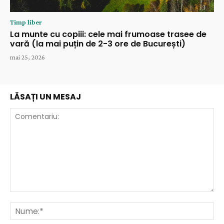
Timp liber
La munte cu copiii: cele mai frumoase trasee de
vară (la mai puțin de 2-3 ore de București)
mai 25, 2026
LĂSAȚI UN MESAJ
Comentariu:
Nu