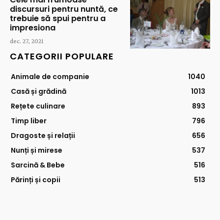
discursuri pentru nuntă, ce
trebuie să spui pentru a
impresiona
dec. 27, 2021
CATEGORII POPULARE
Animale de companie
1040
Casă și grădină
1013
Rețete culinare
893
Timp liber
796
Dragoste și relații
656
Nunți și mirese
537
Sarcină & Bebe
516
Părinți și copii
513