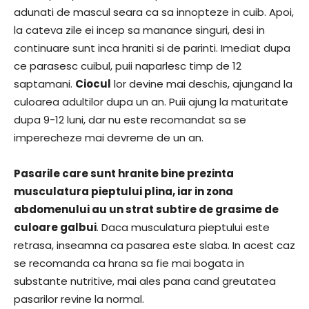
adunati de mascul seara ca sa innopteze in cuib. Apoi,
la cateva zile ei incep sa manance singuri, desi in
continuare sunt inca hraniti si de parinti. Imediat dupa
ce parasesc cuibul, puii naparlesc timp de 12
saptamani.
Ciocul
lor devine mai deschis, ajungand la
culoarea adultilor dupa un an. Puii ajung la maturitate
dupa 9-12 luni, dar nu este recomandat sa se
imperecheze mai devreme de un an.
Pasarile care sunt hranite bine prezinta
musculatura pieptului plina, iar in zona
abdomenului au un strat subtire de grasime de
culoare galbui
. Daca musculatura pieptului este
retrasa, inseamna ca pasarea este slaba. In acest caz
se recomanda ca hrana sa fie mai bogata in
substante nutritive, mai ales pana cand greutatea
pasarilor revine la normal.