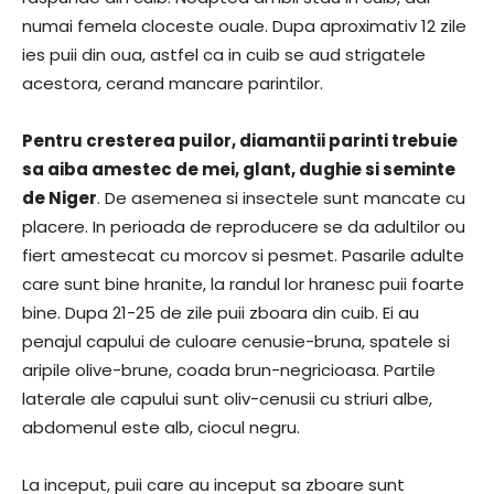
numai femela cloceste ouale. Dupa aproximativ 12 zile
ies puii din oua, astfel ca in cuib se aud strigatele
acestora, cerand mancare parintilor.
Pentru cresterea puilor, diamantii parinti trebuie
sa aiba amestec de mei, glant, dughie si seminte
de Niger
. De asemenea si insectele sunt mancate cu
placere. In perioada de reproducere se da adultilor ou
fiert amestecat cu morcov si pesmet. Pasarile adulte
care sunt bine hranite, la randul lor hranesc puii foarte
bine. Dupa 21-25 de zile puii zboara din cuib. Ei au
penajul capului de culoare cenusie-bruna, spatele si
aripile olive-brune, coada brun-negricioasa. Partile
laterale ale capului sunt oliv-cenusii cu striuri albe,
abdomenul este alb, ciocul negru.
La inceput, puii care au inceput sa zboare sunt