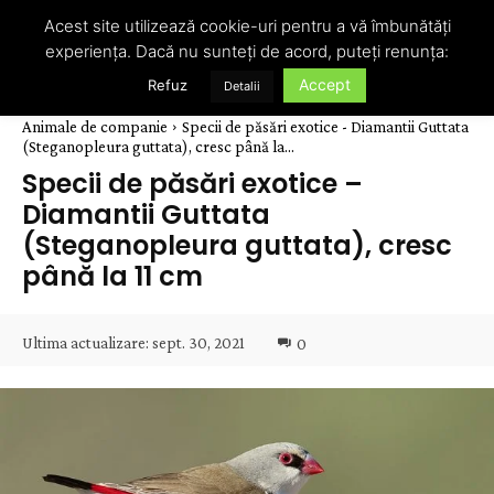
Acest site utilizează cookie-uri pentru a vă îmbunătăți
experiența. Dacă nu sunteți de acord, puteți renunța:
Accept
Refuz
Detalii
Animale de companie
Specii de păsări exotice - Diamantii Guttata
(Steganopleura guttata), cresc până la...
Specii de păsări exotice –
Diamantii Guttata
(Steganopleura guttata), cresc
până la 11 cm
Ultima actualizare:
sept. 30, 2021
0