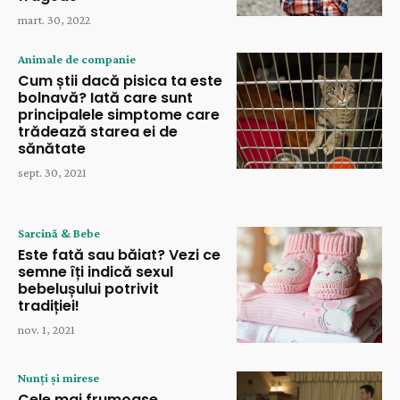
mart. 30, 2022
Animale de companie
Cum știi dacă pisica ta este
bolnavă? Iată care sunt
principalele simptome care
trădează starea ei de
sănătate
sept. 30, 2021
Sarcină & Bebe
Este fată sau băiat? Vezi ce
semne îți indică sexul
bebelușului potrivit
tradiției!
nov. 1, 2021
Nunți și mirese
Cele mai frumoase