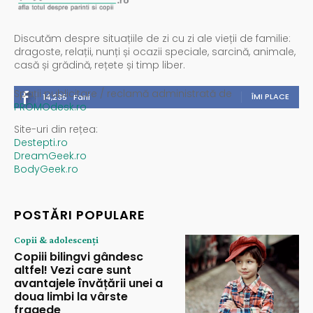
Discutăm despre situațiile de zi cu zi ale vieții de familie:
dragoste, relații, nunți și ocazii speciale, sarcină, animale,
casă și grădină, rețete și timp liber.
Spații publicitare / reclamă administrată de
ÎMI PLACE
14,235
Fani
PROMOdesk.ro
Site-uri din rețea:
Destepti.ro
DreamGeek.ro
BodyGeek.ro
POSTĂRI POPULARE
Copii & adolescenți
Copiii bilingvi gândesc
altfel! Vezi care sunt
avantajele învățării unei a
doua limbi la vârste
fragede