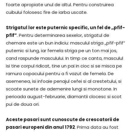
foarte apropiate unul de altul. Pentru construirea
cuibului folosesc fire de iarba uscate.
Strigatul lor este puternic specific, un fel de ,,pfif-
pfif”
. Pentru determinarea sexelor, strigatul de
chemare este un bun indiciu: masculul striga ,,pfif-pfif”
puternic si lung, iar femela striga pe un ton mai jos,
cand raspunde masculului. In timp ce canta, masculul
isi tine corpul ridicat, tine un pai in cioc si se misca pe
ramura copacului pentru a fi vazut de femela. De
asemenea, isi infoaie penajul cefei si al crestetului, si
scoate sunete de ademenire lungi si monotone. In
perioada august-februarie, diamantii clocesc si scot
pui de doua ori.
Aceste pasari sunt cunoscute de crescatorii de
pasari europeni din anul 1792
. Prima data au fost