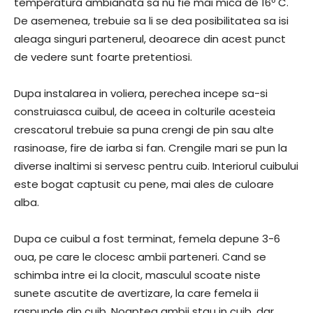
temperatura ambianata sa nu fie mai mica de 16º C.
De asemenea, trebuie sa li se dea posibilitatea sa isi
aleaga singuri partenerul, deoarece din acest punct
de vedere sunt foarte pretentiosi.
Dupa instalarea in voliera, perechea incepe sa-si
construiasca cuibul, de aceea in colturile acesteia
crescatorul trebuie sa puna crengi de pin sau alte
rasinoase, fire de iarba si fan. Crengile mari se pun la
diverse inaltimi si servesc pentru cuib. Interiorul cuibului
este bogat captusit cu pene, mai ales de culoare
alba.
Dupa ce cuibul a fost terminat, femela depune 3-6
oua, pe care le clocesc ambii parteneri. Cand se
schimba intre ei la clocit, masculul scoate niste
sunete ascutite de avertizare, la care femela ii
raspunde din cuib. Noaptea ambii stau in cuib, dar