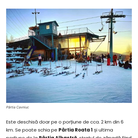
Pârtia Cavniuc
Este deschisă doar pe o porțiune de cca. 2 km din 6
km. Se poate schia pe
Pârtia Roata 1
și ultima
porțiune de la
Pârtia Albastră
, stratul de zăpadă fiind