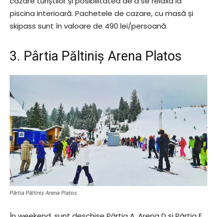
cazare turiștilor și posibilitatea de a se relaxa la
piscina interioară. Pachetele de cazare, cu masă și
skipass sunt în valoare de 490 lei/persoană.
3. Pârtia Păltiniș Arena Platos
Pârtia Păltiniș Arena Platos
În weekend, sunt deschise Pârtia A, Arena D și Pârtia E.