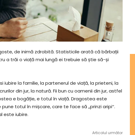
oste, de inimă zdrobită. Statisticile arată că bărbații
 a trăi o viață mai lungă ei trebuie să știe să-și
 iubire la familie, la partenerul de viață, la prieteni, la
lor din jur, la natură. Fii bun cu oamenii din jur, astfel
ostea e bogăție, e totul în viață. Dragostea este
ne totul în mișcare, care te face să ,,prinzi aripiˮ.
 este iubire.
Articolul următor