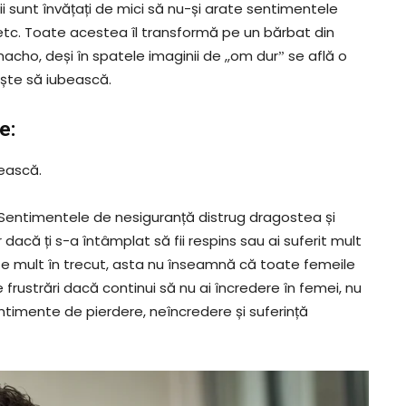
ii sunt învățați de mici să nu-și arate sentimentele
, etc. Toate acestea îl transformă pe un bărbat din
acho, deși în spatele imaginii de ,,om durˮ se află o
ește să iubească.
e:
bească.
i. Sentimentele de nesiguranță distrug dragostea și
 dacă ți s-a întâmplat să fii respins sau ai suferit mult
te mult în trecut, asta nu înseamnă că toate femeile
e frustrări dacă continui să nu ai încredere în femei, nu
ntimente de pierdere, neîncredere și suferință