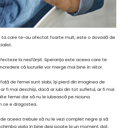
ia ta care te-au afectat foarte mult, este o dovadă de
alist.
 afecteze la nesfârșit. Speranța este aceea care te
credere că lucrurile vor merge mai bine în viitor.
față de femei sunt slabi, își pierd din imaginea de
fi mai deschiși, dacă ar iubi din tot sufletul, ar fi mai
 multe femei dar să nu le iubească pe niciuna.
in ce e dragostea.
, de aceea trebuie să nu le vezi complet negre și să
 schimba viața în bine deși poate la un moment dat,