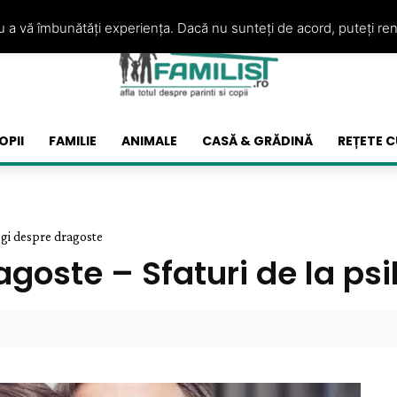
ru a vă îmbunătăți experiența. Dacă nu sunteți de acord, puteți re
OPII
FAMILIE
ANIMALE
CASĂ & GRĂDINĂ
REȚETE C
logi despre dragoste
goste – Sfaturi de la ps