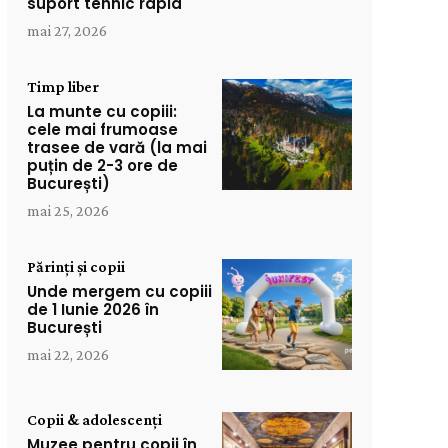
suport tehnic rapid
mai 27, 2026
Timp liber
La munte cu copiii:
cele mai frumoase
trasee de vară (la mai
puțin de 2-3 ore de
București)
mai 25, 2026
Părinți și copii
Unde mergem cu copiii
de 1 Iunie 2026 în
București
mai 22, 2026
Copii & adolescenți
Muzee pentru copii în