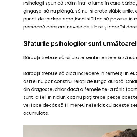
Psihologii spun că trăim într-o lume în care bărbaț
gingașe, să nu plângă, să nu-și arate slăbiciunile
punct de vedere emoțional și îl fac să pozeze în m
persoană care are nevoie de iubire și care își dor
Sfaturile psihologilor sunt următoarel
Bărbații trebuie să-și arate sentimentele și să iu
Bărbații trebuie să aibă încredere în femei și în e
astfel nu pot construi relații de lungă durată. Chiar
din dragoste, chiar dacă o femeie te-a rănit foar
sunt la fel. În niciun caz nu poți trece peste acest
vei face decât să fii mereu nefericit cu aceste se
acumulate.