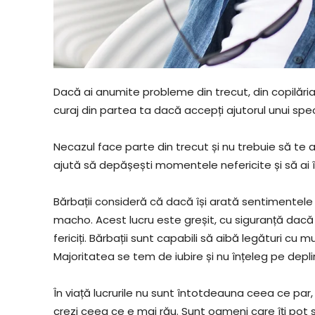
Dacă ai anumite probleme din trecut, din copilăr
curaj din partea ta dacă accepți ajutorul unui speci
Necazul face parte din trecut și nu trebuie să te
ajută să depășești momentele nefericite și să ai în
Bărbații consideră că dacă își arată sentimentele 
macho. Acest lucru este greșit, cu siguranță dacă ar 
fericiți. Bărbații sunt capabili să aibă legături cu
Majoritatea se tem de iubire și nu înțeleg pe depl
În viață lucrurile nu sunt întotdeauna ceea ce par
crezi ceea ce e mai rău. Sunt oameni care îți pot