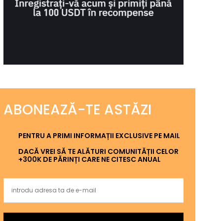
ABONEAZĂ-TE ASTĂZI
PENTRU A PRIMI INFORMAȚII EXCLUSIVE PE MAIL
DACĂ VREI SĂ TE ALĂTURI COMUNITĂȚII CELOR
+300K DE PĂRINȚI CARE NE CITESC ANUAL