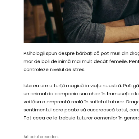
Psihologii spun despre bărbați că pot muri din drag
mor de boli de inimă mai mult decât femeile. Pentru
controleze nivelul de stres.
Iubirea are o forță magică în viața noastră. Poți găsi
un animal de companie sau chiar în frumusețea lucruri
vei lăsa o amprentă reală în sufletul tuturor. Drag
sentimentul care poate să cucerească totul, care pu
Tot ceea ce le trebuie tuturor oamenilor în general
Articolul precedent