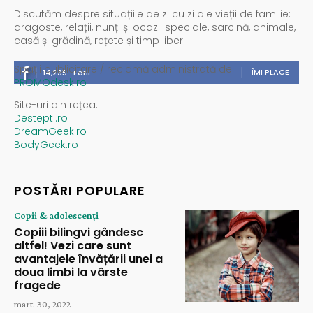
Discutăm despre situațiile de zi cu zi ale vieții de familie:
dragoste, relații, nunți și ocazii speciale, sarcină, animale,
casă și grădină, rețete și timp liber.
Spații publicitare / reclamă administrată de
ÎMI PLACE
14,235
Fani
PROMOdesk.ro
Site-uri din rețea:
Destepti.ro
DreamGeek.ro
BodyGeek.ro
POSTĂRI POPULARE
Copii & adolescenți
Copiii bilingvi gândesc
altfel! Vezi care sunt
avantajele învățării unei a
doua limbi la vârste
fragede
mart. 30, 2022