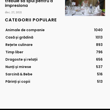
trebuie să spui pentru a
impresiona
dec. 27, 2021
CATEGORII POPULARE
Animale de companie
1040
Casă și grădină
1013
Rețete culinare
893
Timp liber
796
Dragoste și relații
656
Nunți și mirese
537
Sarcină & Bebe
516
Părinți și copii
513