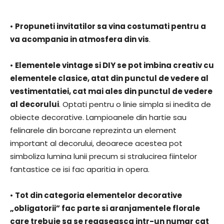
•
Propuneti invitatilor sa vina costumati pentru a
va acompania in atmosfera din vis
.
•
Elementele vintage si DIY se pot imbina creativ cu
elementele clasice, atat din punctul de vedere al
vestimentatiei, cat mai ales din punctul de vedere
al decorului
. Optati pentru o linie simpla si inedita de
obiecte decorative. Lampioanele din hartie sau
felinarele din borcane reprezinta un element
important al decorului, deoarece acestea pot
simboliza lumina lunii precum si stralucirea fiintelor
fantastice ce isi fac aparitia in opera.
•
Tot din categoria elementelor decorative
„obligatorii” fac parte si aranjamentele florale
care trebuie sa se regaseasca intr-un numar cat