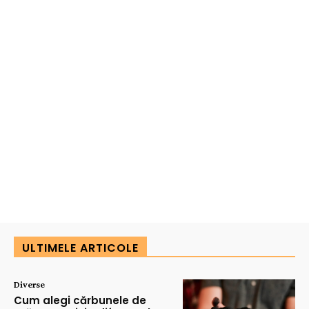
ULTIMELE ARTICOLE
Diverse
Cum alegi cărbunele de