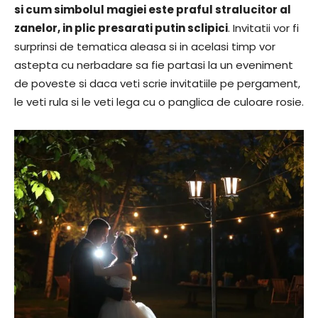
si cum simbolul magiei este praful stralucitor al
zanelor, in plic presarati putin sclipici
. Invitatii vor fi
surprinsi de tematica aleasa si in acelasi timp vor
astepta cu nerbadare sa fie partasi la un eveniment
de poveste si daca veti scrie invitatiile pe pergament,
le veti rula si le veti lega cu o panglica de culoare rosie.