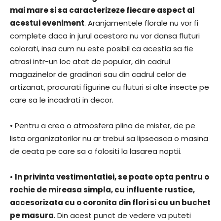
mai mare si sa caracterizeze fiecare aspect al
acestui eveniment
. Aranjamentele florale nu vor fi
complete daca in jurul acestora nu vor dansa fluturi
colorati, insa cum nu este posibil ca acestia sa fie
atrasi intr-un loc atat de popular, din cadrul
magazinelor de gradinari sau din cadrul celor de
artizanat, procurati figurine cu fluturi si alte insecte pe
care sa le incadrati in decor.
• Pentru a crea o atmosfera plina de mister, de pe
lista organizatorilor nu ar trebui sa lipseasca o masina
de ceata pe care sa o folositi la lasarea noptii.
•
In privinta vestimentatiei, se poate opta pentru o
rochie de mireasa simpla, cu influente rustice,
accesorizata cu o coronita din flori si cu un buchet
pe masura
. Din acest punct de vedere va puteti