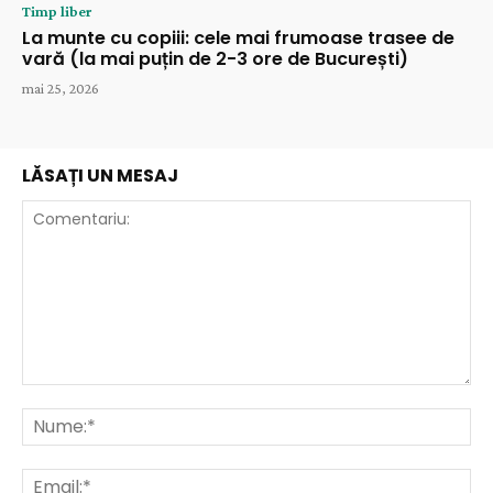
Timp liber
La munte cu copiii: cele mai frumoase trasee de
vară (la mai puțin de 2-3 ore de București)
mai 25, 2026
LĂSAȚI UN MESAJ
Comentariu:
Nu
Ema