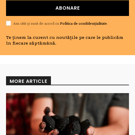
ABONARE
Am citit și sunt de acord cu
Politica de confidențialitate
.
Te ținem la curent cu noutățile pe care le publicăm
în fiecare săptămână.
MORE ARTICLE