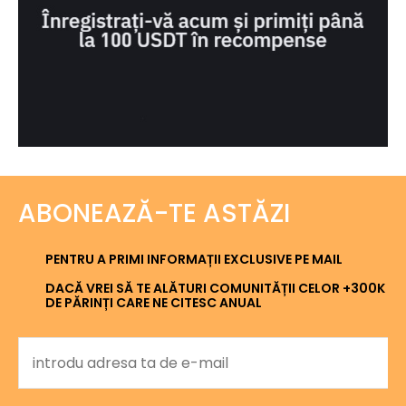
ABONEAZĂ-TE ASTĂZI
PENTRU A PRIMI INFORMAȚII EXCLUSIVE PE MAIL
DACĂ VREI SĂ TE ALĂTURI COMUNITĂȚII CELOR +300K
DE PĂRINȚI CARE NE CITESC ANUAL