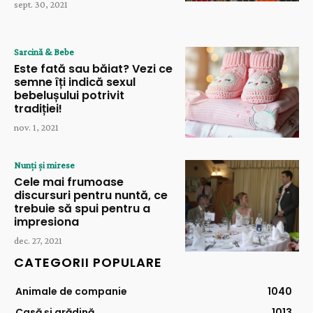
sept. 30, 2021
Sarcină & Bebe
Este fată sau băiat? Vezi ce
semne îți indică sexul
bebelușului potrivit
tradiției!
nov. 1, 2021
Nunți și mirese
Cele mai frumoase
discursuri pentru nuntă, ce
trebuie să spui pentru a
impresiona
dec. 27, 2021
CATEGORII POPULARE
Animale de companie
1040
Casă și grădină
1013