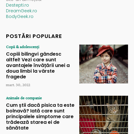
Destepti.ro
DreamGeek.ro
BodyGeek.ro
POSTĂRI POPULARE
Copii & adolescenți
Copiii bilingvi gândesc
altfel! Vezi care sunt
avantajele învățării unei a
doua limbi la vârste
fragede
mart. 30, 2022
Animale de companie
Cum știi dacă pisica ta este
bolnavă? Iată care sunt
principalele simptome care
trădează starea ei de
sănătate