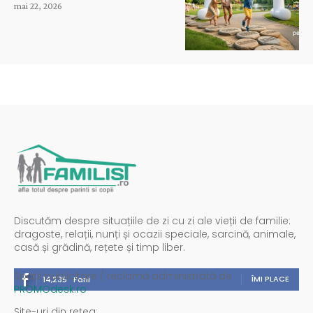
mai 22, 2026
Discutăm despre situațiile de zi cu zi ale vieții de familie:
dragoste, relații, nunți și ocazii speciale, sarcină, animale,
casă și grădină, rețete și timp liber.
Spații publicitare / reclamă administrată de
ÎMI PLACE
14,235
Fani
PROMOdesk.ro
Site-uri din rețea: