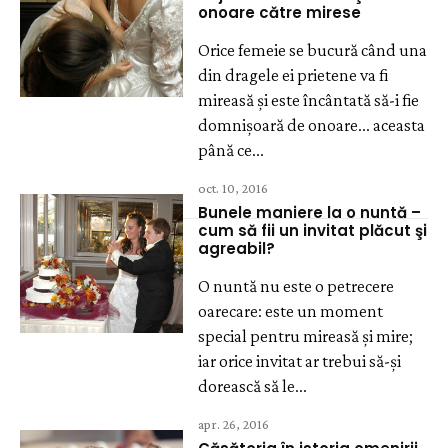
onoare către mirese
Orice femeie se bucură când una
din dragele ei prietene va fi
mireasă şi este încântată să-i fie
domnişoară de onoare... aceasta
până ce...
oct. 10, 2016
Bunele maniere la o nuntă –
cum să fii un invitat plăcut şi
agreabil?
O nuntă nu este o petrecere
oarecare: este un moment
special pentru mireasă şi mire;
iar orice invitat ar trebui să-şi
dorească să le...
apr. 26, 2016