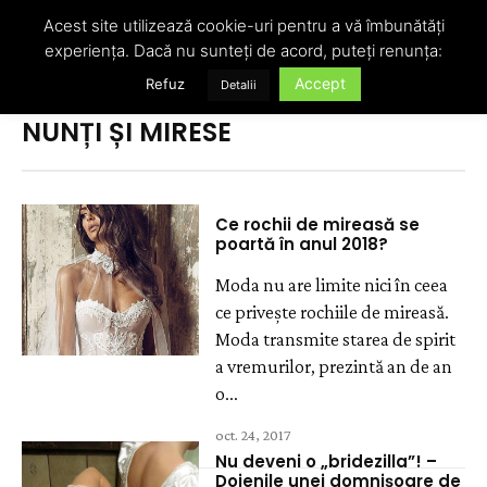
Acest site utilizează cookie-uri pentru a vă îmbunătăți
experiența. Dacă nu sunteți de acord, puteți renunța:
Accept
Refuz
Detalii
Acasă
Nunți și mirese
NUNȚI ȘI MIRESE
Ce rochii de mireasă se
poartă în anul 2018?
Moda nu are limite nici în ceea
ce privește rochiile de mireasă.
Moda transmite starea de spirit
a vremurilor, prezintă an de an
o...
oct. 24, 2017
Nu deveni o „bridezilla”! –
Dojenile unei domnişoare de