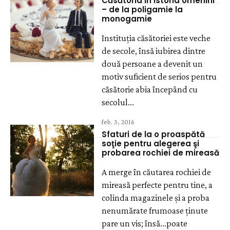
Căsătoria în istoria omenirii
– de la poligamie la
monogamie
Instituția căsătoriei este veche
de secole, însă iubirea dintre
două persoane a devenit un
motiv suficient de serios pentru
căsătorie abia începând cu
secolul...
feb. 3, 2016
Sfaturi de la o proaspătă
soţie pentru alegerea şi
probarea rochiei de mireasă
A merge în căutarea rochiei de
mireasă perfecte pentru tine, a
colinda magazinele şi a proba
nenumărate frumoase ţinute
pare un vis; însă...poate