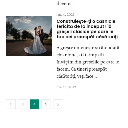
deveni...
ian. 4, 2022
Construieşte-ţi o căsnicie
fericită de la început! 10
greşeli clasice pe care le
fac cei proaspăt căsătoriţi
A greşi e omeneşte şi câteodată
chiar bine, atât timp cât
învăţăm din greşelile pe care le
facem. Ca tineri proaspăt
căsătoriţi, veţi face...
mai 13, 2022
3
4
5