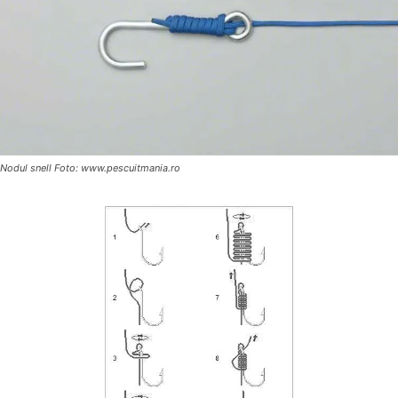
Nodul snell Foto: www.pescuitmania.ro