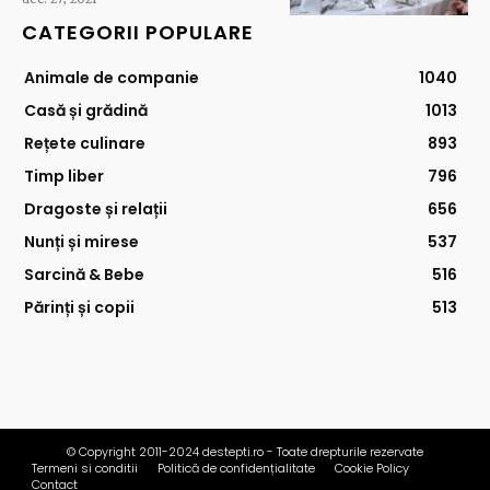
CATEGORII POPULARE
Animale de companie
1040
Casă și grădină
1013
Rețete culinare
893
Timp liber
796
Dragoste și relații
656
Nunți și mirese
537
Sarcină & Bebe
516
Părinți și copii
513
© Copyright 2011-2024 destepti.ro - Toate drepturile rezervate
Termeni si conditii
Politică de confidențialitate
Cookie Policy
Contact