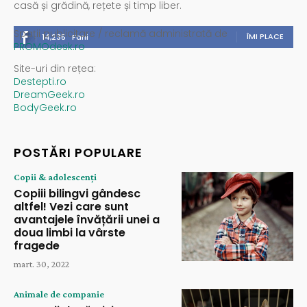
casă și grădină, rețete și timp liber.
Spații publicitare / reclamă administrată de
ÎMI PLACE
14,235
Fani
PROMOdesk.ro
Site-uri din rețea:
Destepti.ro
DreamGeek.ro
BodyGeek.ro
POSTĂRI POPULARE
Copii & adolescenți
Copiii bilingvi gândesc
altfel! Vezi care sunt
avantajele învățării unei a
doua limbi la vârste
fragede
mart. 30, 2022
Animale de companie