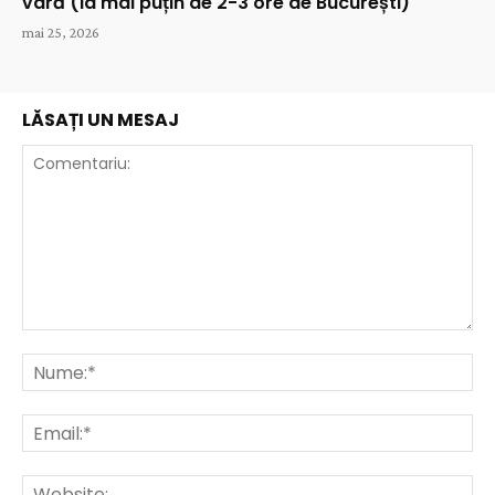
vară (la mai puțin de 2-3 ore de București)
mai 25, 2026
LĂSAȚI UN MESAJ
Comentariu:
Nu
Ema
Web