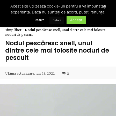
Acest site utilizează cookie-uri pentru a vă îmbunătăți
experiența. Dacă nu sunteți de acord, puteți renunța:
Accept
Refuz
Detalii
Timp liber
Nodul pescăresc snell, unul dintre cele mai folosite
noduri de pescuit
Nodul pescăresc snell, unul
dintre cele mai folosite noduri de
pescuit
Ultima actualizare:
iun. 15, 2022
0