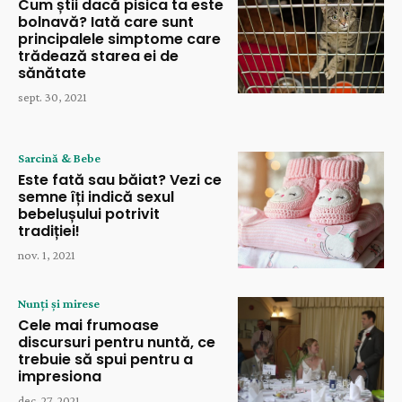
Cum știi dacă pisica ta este
bolnavă? Iată care sunt
principalele simptome care
trădează starea ei de
sănătate
sept. 30, 2021
Sarcină & Bebe
Este fată sau băiat? Vezi ce
semne îți indică sexul
bebelușului potrivit
tradiției!
nov. 1, 2021
Nunți și mirese
Cele mai frumoase
discursuri pentru nuntă, ce
trebuie să spui pentru a
impresiona
dec. 27, 2021