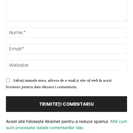
Comentariu:
Nu
Ema
Web
Salvați numele meu, adresa de e-mail și site-ul web în acest
browser pentru data viitoare i comentariu.
Acest site folosește Akismet pentru a reduce spamul.
Află cum
sunt procesate datele comentariilor tale
.