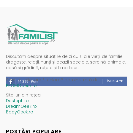
Discutăm despre situațiile de zi cu zi ale vieții de familie:
dragoste, relații, nunți și ocazii speciale, sarcină, animale,
casă și grădină, rețete și timp liber.
Spații publicitare / reclamă administrată de
ÎMI PLACE
14,235
Fani
PROMOdesk.ro
Site-uri din rețea:
Destepti.ro
DreamGeek.ro
BodyGeek.ro
POSTĂRI POPULARE