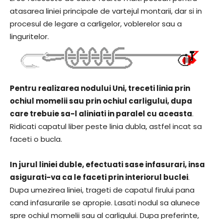
atasarea liniei principale de vartejul montarii, dar si in
procesul de legare a carligelor, voblerelor sau a
linguritelor.
Pentru realizarea nodului Uni, treceti linia prin
ochiul momelii sau prin ochiul carligului, dupa
care trebuie sa-l aliniati in paralel cu aceasta
.
Ridicati capatul liber peste linia dubla, astfel incat sa
faceti o bucla.
In jurul liniei duble, efectuati sase infasurari, insa
asigurati-va ca le faceti prin interiorul buclei
.
Dupa umezirea liniei, trageti de capatul firului pana
cand infasurarile se apropie. Lasati nodul sa alunece
spre ochiul momelii sau al carligului. Dupa preferinte,