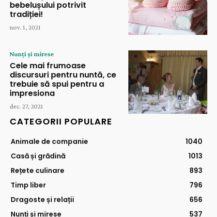
bebelușului potrivit
tradiției!
nov. 1, 2021
Nunți și mirese
Cele mai frumoase
discursuri pentru nuntă, ce
trebuie să spui pentru a
impresiona
dec. 27, 2021
CATEGORII POPULARE
Animale de companie
1040
Casă și grădină
1013
Rețete culinare
893
Timp liber
796
Dragoste și relații
656
Nunți și mirese
537