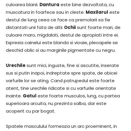
culoarea blanii.
Dantura
este bine dezvoltata, cu
muscatura in foarfece sau in cleste.
Maxilarul
este
destul de lung ceea ce face ca premolarii sa fie
distantati unii fata de altii.
Ochii
sunt foarte mari, de
culoare maro, migdalati, destul de apropiati intre ei.
Expresia cainelui este blanda si vioaie, pleoapele se
deschid oblic si au marginile pigmentate cu negru.
Urechile
sunt mici, inguste, fine si ascutite, inserate
sus si putin inapoi, indreptate spre spate, de obicei
varfurile lor se ating. Cand patrupedul este foarte
atent, tine urechile ridicate si cu varfurile orientate
inainte.
Gatul
este foarte musculos, lung, cu partea
superioara arcuita, nu prezinta salba, dar este
acoperit cu par bogat.
Spatele masculului formeaza un arc proeminent, in