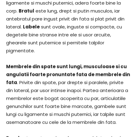
ligamente si muschi puternici, adera foarte bine la
corp.
Bratul
este lung, drept si putin musculos, iar
antebratul pare ingust privit din fata si plat privit din
lateral.
Labele
sunt ovale, inguste si compacte, cu
degetele bine stranse intre ele si usor arcuite,
ghearele sunt puternice si pernitele talpilor
pigmentate.
Membrele din spate sunt lungi, musculoase si cu
angulatii foarte pronuntate fata de membrele din
fata
. Privite din spate, par drepte si paralele, privite
din lateral, par usor intinse inapoi. Partea anterioara a
membrelor este bogat acoperita cu par, articulatiile
genunchilor sunt foarte bine marcate, gambele sunt
lungi cu ligamente si muschi puternici, iar talpile sunt
asemanatoare cu cele de la membrele din fata.