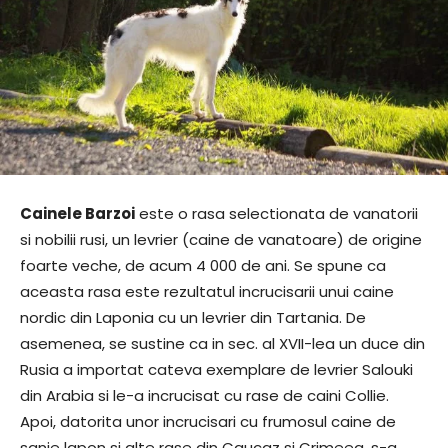
Cainele Barzoi
este o rasa selectionata de vanatorii
si nobilii rusi, un levrier (caine de vanatoare) de origine
foarte veche, de acum 4 000 de ani. Se spune ca
aceasta rasa este rezultatul incrucisarii unui caine
nordic din Laponia cu un levrier din Tartania. De
asemenea, se sustine ca in sec. al XVII-lea un duce din
Rusia a importat cateva exemplare de levrier Salouki
din Arabia si le-a incrucisat cu rase de caini Collie.
Apoi, datorita unor incrucisari cu frumosul caine de
sanie lapon si alte rase din Caucaz si Crimeea, s-a