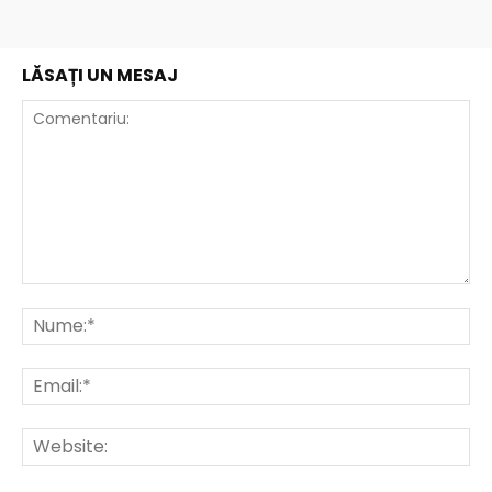
LĂSAȚI UN MESAJ
Comentariu:
Nu
Ema
Web