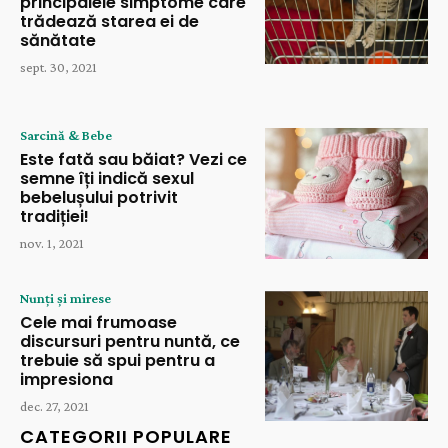
principalele simptome care
trădează starea ei de
sănătate
sept. 30, 2021
Sarcină & Bebe
Este fată sau băiat? Vezi ce
semne îți indică sexul
bebelușului potrivit
tradiției!
nov. 1, 2021
Nunți și mirese
Cele mai frumoase
discursuri pentru nuntă, ce
trebuie să spui pentru a
impresiona
dec. 27, 2021
CATEGORII POPULARE