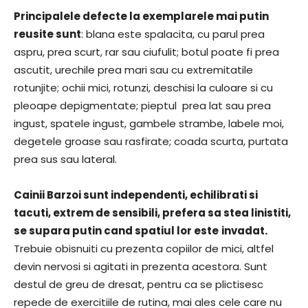
Principalele defecte la exemplarele mai putin
reusite sunt
: blana este spalacita, cu parul prea
aspru, prea scurt, rar sau ciufulit; botul poate fi prea
ascutit, urechile prea mari sau cu extremitatile
rotunjite; ochii mici, rotunzi, deschisi la culoare si cu
pleoape depigmentate; pieptul prea lat sau prea
ingust, spatele ingust, gambele strambe, labele moi,
degetele groase sau rasfirate; coada scurta, purtata
prea sus sau lateral.
Cainii Barzoi sunt independenti, echilibrati si
tacuti, extrem de sensibili, prefera sa stea linistiti,
se supara putin cand spatiul lor este
invadat.
Trebuie obisnuiti cu prezenta copiilor de mici, altfel
devin nervosi si agitati in prezenta acestora. Sunt
destul de greu de dresat, pentru ca se plictisesc
repede de exercitiile de rutina, mai ales cele care nu