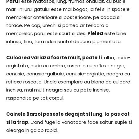
Parul
este matasos, lung, frumos ondulat, cu bucle
mari. In jurul gatului este mai bogat, la fel si in spatele
membrelor anterioare si posterioare, pe coada si
torace. Pe cap, urechi si partea anterioara a
membrelor, parul este scurt si des.
Pielea
este bine
intinsa, fina, fara riduri si intotdeauna pigmentata.
Culoarea variaza foarte mult, poate fi
: alba, aurie-
argintata, aurie cu umbre, roscata cu reflexe negre,
cenusie, cenusie-galbuie, cenusie-argintie, neagra cu
reflexe roscate. Unele exemplare au blana de culoare
inchisa, mai mult neagra sau cu pete inchise,
raspandite pe tot corpul.
Cainele Barzoi paseste degajat si lung, la pas cat
si la trap
. Cand fuge la vanatoare face salturi suple si
alearga in galop rapid.