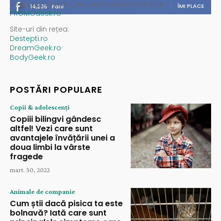
Spații publicitare / reclamă administrată de
ÎMI PLACE
14,235
Fani
PROMOdesk.ro
Site-uri din rețea:
Destepti.ro
DreamGeek.ro
BodyGeek.ro
POSTĂRI POPULARE
Copii & adolescenți
Copiii bilingvi gândesc
altfel! Vezi care sunt
avantajele învățării unei a
doua limbi la vârste
fragede
mart. 30, 2022
Animale de companie
Cum știi dacă pisica ta este
bolnavă? Iată care sunt