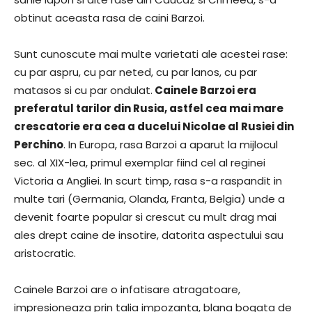
obtinut aceasta rasa de caini Barzoi.
Sunt cunoscute mai multe varietati ale acestei rase:
cu par aspru, cu par neted, cu par lanos, cu par
matasos si cu par ondulat.
Cainele Barzoi era
preferatul tarilor din Rusia, astfel cea mai mare
crescatorie era cea a ducelui Nicolae al Rusiei din
Perchino
. In Europa, rasa Barzoi a aparut la mijlocul
sec. al XIX-lea, primul exemplar fiind cel al reginei
Victoria a Angliei. In scurt timp, rasa s-a raspandit in
multe tari (Germania, Olanda, Franta, Belgia) unde a
devenit foarte popular si crescut cu mult drag mai
ales drept caine de insotire, datorita aspectului sau
aristocratic.
Cainele Barzoi are o infatisare atragatoare,
impresioneaza prin talia impozanta, blana bogata de