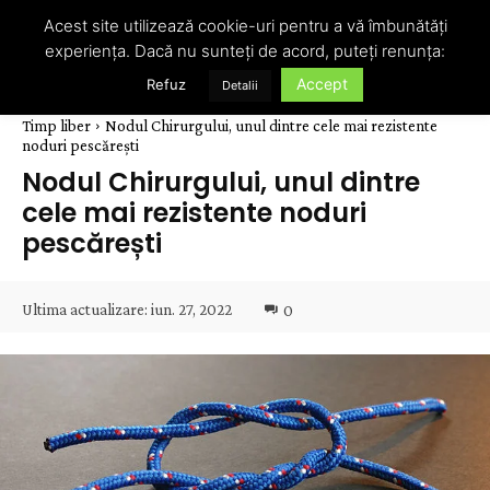
Acest site utilizează cookie-uri pentru a vă îmbunătăți
experiența. Dacă nu sunteți de acord, puteți renunța:
Accept
Refuz
Detalii
Timp liber
Nodul Chirurgului, unul dintre cele mai rezistente
noduri pescărești
Nodul Chirurgului, unul dintre
cele mai rezistente noduri
pescărești
Ultima actualizare:
iun. 27, 2022
0