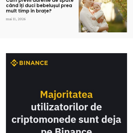
Cum previi durerile de spate
când îți duci bebelușul prea
mult timp în brațe?
mai 11, 2026