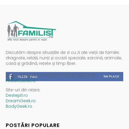
Discutăm despre situațiile de zi cu zi ale vieții de familie:
dragoste, relații, nunți și ocazii speciale, sarcină, animale,
casă și grădină, rețete și timp liber.
Spații publicitare / reclamă administrată de
ÎMI PLACE
14,235
Fani
PROMOdesk.ro
Site-uri din rețea:
Destepti.ro
DreamGeek.ro
BodyGeek.ro
POSTĂRI POPULARE