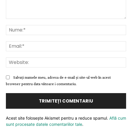
Comentariu:
Nu
Ema
Web
Salvați numele meu, adresa de e-mail și site-ul web în acest
browser pentru data viitoare i comentariu.
Acest site folosește Akismet pentru a reduce spamul.
Află cum
sunt procesate datele comentariilor tale
.