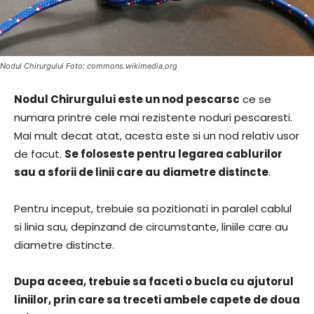
Nodul Chirurgului Foto: commons.wikimedia.org
Nodul Chirurgului este un nod pescarsc
ce se
numara printre cele mai rezistente noduri pescaresti.
Mai mult decat atat, acesta este si un nod relativ usor
de facut.
Se foloseste pentru legarea cablurilor
sau a sforii de linii care au diametre distincte
.
Pentru inceput, trebuie sa pozitionati in paralel cablul
si linia sau, depinzand de circumstante, liniile care au
diametre distincte.
Dupa aceea, trebuie sa faceti o bucla cu ajutorul
liniilor, prin care sa treceti ambele capete de doua