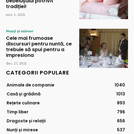
bebelușului potrivit
tradiției!
nov. 1, 2021
Nunți și mirese
Cele mai frumoase
discursuri pentru nuntă, ce
trebuie să spui pentru a
impresiona
dec. 27, 2021
CATEGORII POPULARE
Animale de companie
1040
Casă și grădină
1013
Rețete culinare
893
Timp liber
796
Dragoste și relații
656
Nunți și mirese
537