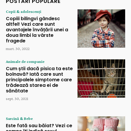
POSTĂRI POPULARE
Copii & adolescenți
Copiii bilingvi gândesc
altfel! Vezi care sunt
avantajele învățării unei a
doua limbi la vârste
fragede
mart. 30, 2022
Animale de companie
Cum știi dacă pisica ta este
bolnavă? Iată care sunt
principalele simptome care
trădează starea ei de
sănătate
sept. 30, 2021
Sarcină & Bebe
Este fată sau băiat? Vezi ce