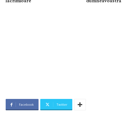
lăcrimioare
dumneavoastră
Facebook
Twitter