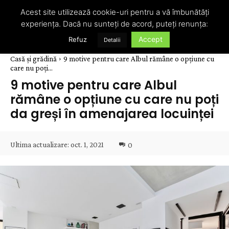
Acest site utilizează cookie-uri pentru a vă îmbunătăți
experiența. Dacă nu sunteți de acord, puteți renunța:
Accept
Refuz
Detalii
Casă și grădină
9 motive pentru care Albul rămâne o opțiune cu
care nu poți...
9 motive pentru care Albul
rămâne o opțiune cu care nu poți
da greși în amenajarea locuinței
Ultima actualizare:
oct. 1, 2021
0