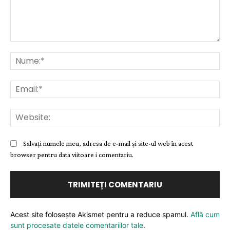
Comentariu:
Nu
Ema
Web
Salvați numele meu, adresa de e-mail și site-ul web în acest
browser pentru data viitoare i comentariu.
Acest site folosește Akismet pentru a reduce spamul.
Află cum
sunt procesate datele comentariilor tale
.