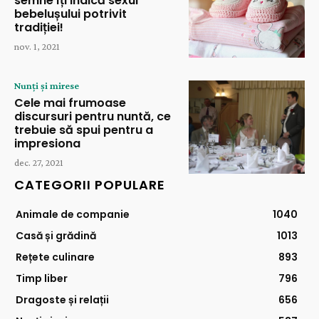
semne îți indică sexul
bebelușului potrivit
tradiției!
nov. 1, 2021
Nunți și mirese
Cele mai frumoase
discursuri pentru nuntă, ce
trebuie să spui pentru a
impresiona
dec. 27, 2021
CATEGORII POPULARE
Animale de companie
1040
Casă și grădină
1013
Rețete culinare
893
Timp liber
796
Dragoste și relații
656