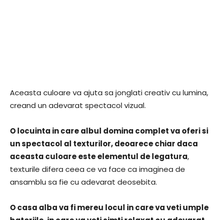
Aceasta culoare va ajuta sa jonglati creativ cu lumina,
creand un adevarat spectacol vizual.
O locuinta in care albul domina complet va oferi si
un spectacol al texturilor, deoarece chiar daca
aceasta culoare este elementul de legatura
,
texturile difera ceea ce va face ca imaginea de
ansamblu sa fie cu adevarat deosebita.
O casa alba va fi mereu locul in care va veti umple