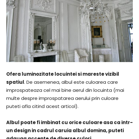
Ofera luminozitate locuintei si mareste vizibil
spatiul
. De asemenea, albul este culoarea care
improspateaza cel mai bine aerul din locuinta (mai
multe despre improspatarea aerului prin culoare
puteti afla citind acest articol).
Albul poate fi imbinat cu orice culoare asa ca intr-
un design in cadrul caruia albul domina, puteti
adauga accente de diverse culori
.