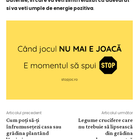
bateriile, in care va veti simti relaxat cu adevarat
si va veti umple de energie pozitiva
.
Articolul precedent
Articolul următor
Cum poți să-ți
Legume crucifere care
înfrumusețezi casa sau
nu trebuie să lipsească
grădina plantând
din grădina