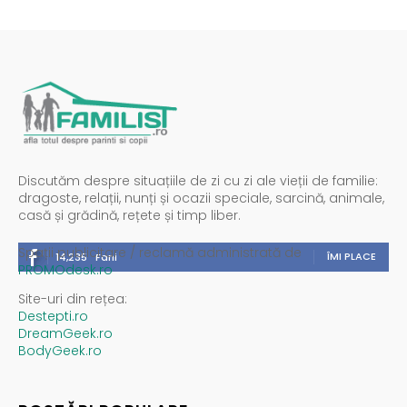
Discutăm despre situațiile de zi cu zi ale vieții de familie:
dragoste, relații, nunți și ocazii speciale, sarcină, animale,
casă și grădină, rețete și timp liber.
Spații publicitare / reclamă administrată de
ÎMI PLACE
14,235
Fani
PROMOdesk.ro
Site-uri din rețea:
Destepti.ro
DreamGeek.ro
BodyGeek.ro