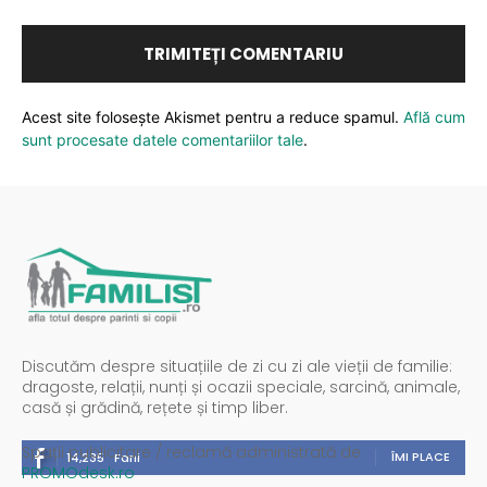
Acest site folosește Akismet pentru a reduce spamul.
Află cum
sunt procesate datele comentariilor tale
.
Discutăm despre situațiile de zi cu zi ale vieții de familie:
dragoste, relații, nunți și ocazii speciale, sarcină, animale,
casă și grădină, rețete și timp liber.
Spații publicitare / reclamă administrată de
ÎMI PLACE
14,235
Fani
PROMOdesk.ro