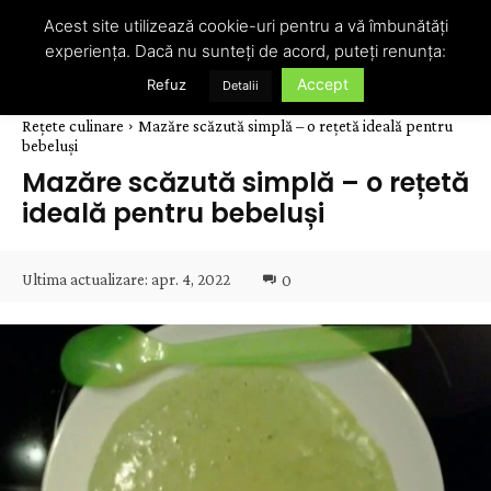
Acest site utilizează cookie-uri pentru a vă îmbunătăți
experiența. Dacă nu sunteți de acord, puteți renunța:
Accept
Refuz
Detalii
Rețete culinare
Mazăre scăzută simplă – o rețetă ideală pentru
bebeluși
Mazăre scăzută simplă – o rețetă
ideală pentru bebeluși
Ultima actualizare:
apr. 4, 2022
0