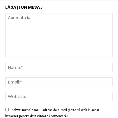
LĂSAȚI UN MESAJ
Comentariu:
Nu
Ema
Web
Salvați numele meu, adresa de e-mail și site-ul web în acest
browser pentru data viitoare i comentariu.