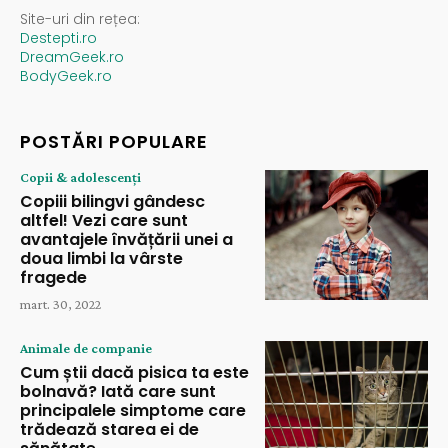
Site-uri din rețea:
Destepti.ro
DreamGeek.ro
BodyGeek.ro
POSTĂRI POPULARE
Copii & adolescenți
Copiii bilingvi gândesc
altfel! Vezi care sunt
avantajele învățării unei a
doua limbi la vârste
fragede
mart. 30, 2022
Animale de companie
Cum știi dacă pisica ta este
bolnavă? Iată care sunt
principalele simptome care
trădează starea ei de