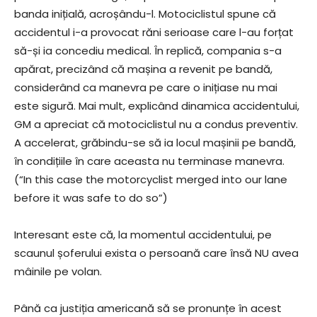
banda inițială, acroșându-l. Motociclistul spune că
accidentul i-a provocat răni serioase care l-au forțat
să-și ia concediu medical. În replică, compania s-a
apărat, precizând că mașina a revenit pe bandă,
considerând ca manevra pe care o inițiase nu mai
este sigură. Mai mult, explicând dinamica accidentului,
GM a apreciat că motociclistul nu a condus preventiv.
A accelerat, grăbindu-se să ia locul mașinii pe bandă,
în condițiile în care aceasta nu terminase manevra.
(“In this case the motorcyclist merged into our lane
before it was safe to do so”)
Interesant este că, la momentul accidentului, pe
scaunul șoferului exista o persoană care însă NU avea
mâinile pe volan.
Până ca justiția americană să se pronunțe în acest