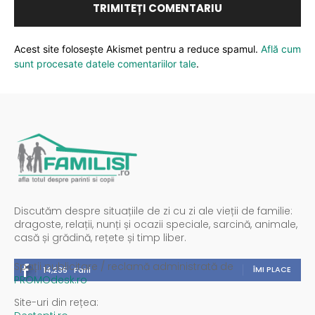
Acest site folosește Akismet pentru a reduce spamul.
Află cum
sunt procesate datele comentariilor tale
.
Discutăm despre situațiile de zi cu zi ale vieții de familie:
dragoste, relații, nunți și ocazii speciale, sarcină, animale,
casă și grădină, rețete și timp liber.
Spații publicitare / reclamă administrată de
ÎMI PLACE
14,235
Fani
PROMOdesk.ro
Site-uri din rețea: