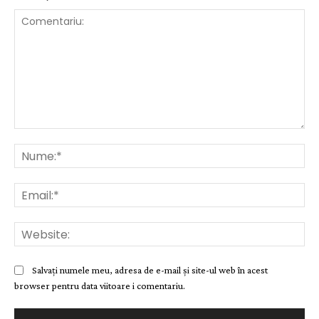
Comentariu:
Nu
Ema
Web
Salvați numele meu, adresa de e-mail și site-ul web în acest
browser pentru data viitoare i comentariu.