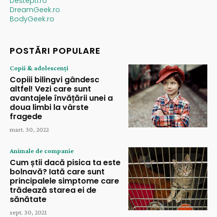
Destepti.ro
DreamGeek.ro
BodyGeek.ro
POSTĂRI POPULARE
Copii & adolescenți
Copiii bilingvi gândesc
altfel! Vezi care sunt
avantajele învățării unei a
doua limbi la vârste
fragede
mart. 30, 2022
Animale de companie
Cum știi dacă pisica ta este
bolnavă? Iată care sunt
principalele simptome care
trădează starea ei de
sănătate
sept. 30, 2021