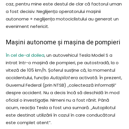
caz, pentru mine este destul de clar că factorul uman
a fost decisiv. Neglijența operatorului mașinii
autonome + neglijența motociclistului au generat un
eveniment nefericit.
Mașini autonome și mașina de pompieri
În cel de-al doilea
, un autovehicul Tesla Model S a
intrat într-o mașină de pompieri, pe autostradă, la o
viteză de 105 km/h. Șoferul susține că, la momentul
accidentului, funcția
Autopilot
era activată. În prezent,
Guvernul Federal (prin NTSB) „colectează informații”
despre accident. Nu a decis încă să deschidă în mod
oficial o investigație. Nimeni nu a fost rănit. Până
acum, reacția Tesla a fost una sumară. „Autopilotul
este destinat utilizării în cazul în care conducătorul
este complet atent”.