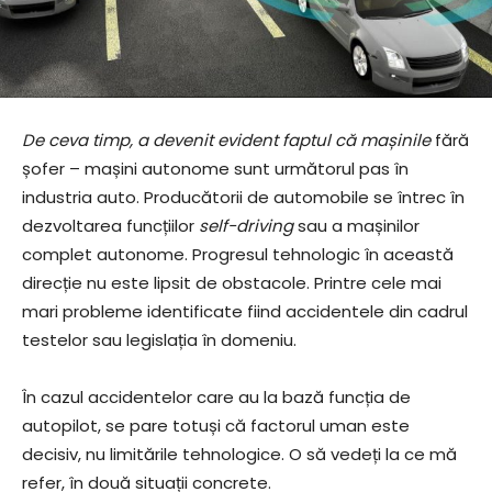
De ceva timp, a devenit evident faptul c
ă
mașinile
fără
șofer – mașini autonome sunt următorul pas în
industria auto. Producătorii de automobile se întrec în
dezvoltarea funcțiilor
self-driving
sau a mașinilor
complet autonome. Progresul tehnologic în această
direcție nu este lipsit de obstacole. Printre cele mai
mari probleme identificate fiind accidentele din cadrul
testelor sau legislația în domeniu.
În cazul accidentelor care au la bază funcția de
autopilot, se pare totuși că factorul uman este
decisiv, nu limitările tehnologice. O să vedeți la ce mă
refer, în două situații concrete.