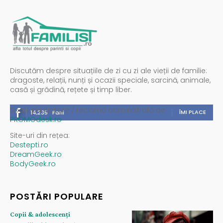
Discutăm despre situațiile de zi cu zi ale vieții de familie:
dragoste, relații, nunți și ocazii speciale, sarcină, animale,
casă și grădină, rețete și timp liber.
Spații publicitare / reclamă administrată de
ÎMI PLACE
14,235
Fani
PROMOdesk.ro
Site-uri din rețea:
Destepti.ro
DreamGeek.ro
BodyGeek.ro
POSTĂRI POPULARE
Copii & adolescenți