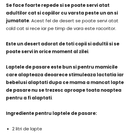
Se face foarte repede si se poate servi atat
adultilor cat si copiilor cu varsta peste un an si
jumatate
. Acest fel de desert se poate servi atat
cald cat si rece iar pe timp de vara este racoritor.
Este un desert adorat de toti copii si adultii si se
poate servi in orice moment al zilei
.
Laptele de pasare este bun si pentru mamicile
care alapteaza deoarece stimuleaza lactatia iar
bebelusi alaptati dupa ce mama a mancat lapte
de pasare nu se trezesc aproape toata noaptea
pentru a fi alaptati
.
Ingrediente pentru laptele de pasare:
2 litri de lapte