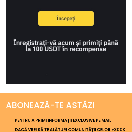
ABONEAZĂ-TE ASTĂZI
PENTRU A PRIMI INFORMAȚII EXCLUSIVE PE MAIL
DACĂ VREI SĂ TE ALĂTURI COMUNITĂȚII CELOR +300K