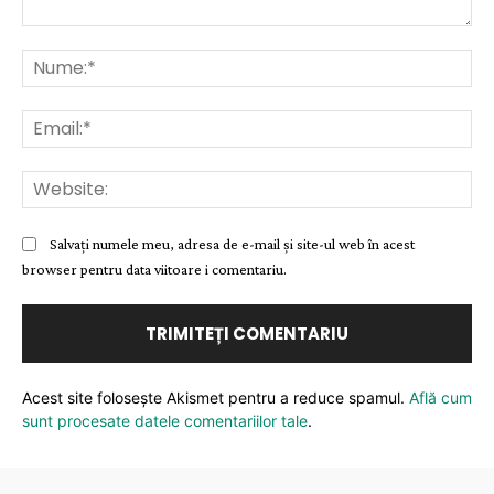
Comentariu:
Nu
Ema
Web
Salvați numele meu, adresa de e-mail și site-ul web în acest
browser pentru data viitoare i comentariu.
Acest site folosește Akismet pentru a reduce spamul.
Află cum
sunt procesate datele comentariilor tale
.