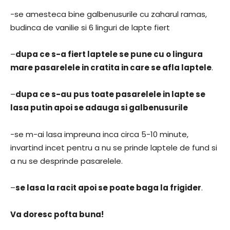
-se amesteca bine galbenusurile cu zaharul ramas,
budinca de vanilie si 6 linguri de lapte fiert
–
dupa ce s-a fiert laptele se pune cu o lingura
mare pasarelele in cratita in care se afla laptele
.
–
dupa ce s-au pus toate pasarelele in lapte se
lasa putin apoi se adauga si galbenusurile
-se m-ai lasa impreuna inca circa 5-10 minute,
invartind incet pentru a nu se prinde laptele de fund si
a nu se desprinde pasarelele.
–
se lasa la racit apoi se poate baga la frigider
.
Va doresc pofta buna!