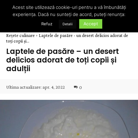
Acest site utilizează cookie-uri pentru a vă îmbunătăți
experiența. Dacă nu sunteți de acord, puteți renunța:
Accept
Refuz
Detalii
Rețete culinare
Laptele de pasăre - un desert delicios adorat de
toți copii și...
Laptele de pasăre – un desert
delicios adorat de toți copii și
adulții
Ultima actualizare:
apr. 4, 2022
0