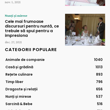
nov. 1, 2021
Nunți și mirese
Cele mai frumoase
discursuri pentru nuntă, ce
trebuie să spui pentru a
impresiona
dec. 27, 2021
CATEGORII POPULARE
Animale de companie
1040
Casă și grădină
1013
Rețete culinare
893
Timp liber
796
Dragoste și relații
656
Nunți și mirese
537
Sarcină & Bebe
516