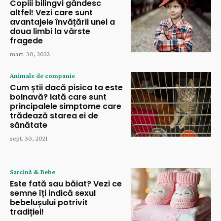
Copiii bilingvi gândesc
altfel! Vezi care sunt
avantajele învățării unei a
doua limbi la vârste
fragede
mart. 30, 2022
Animale de companie
Cum știi dacă pisica ta este
bolnavă? Iată care sunt
principalele simptome care
trădează starea ei de
sănătate
sept. 30, 2021
Sarcină & Bebe
Este fată sau băiat? Vezi ce
semne îți indică sexul
bebelușului potrivit
tradiției!