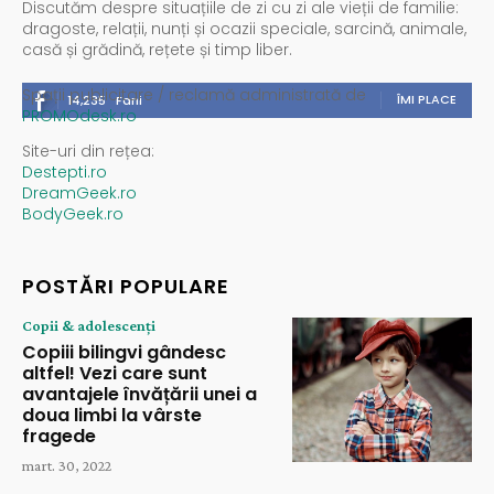
Discutăm despre situațiile de zi cu zi ale vieții de familie:
dragoste, relații, nunți și ocazii speciale, sarcină, animale,
casă și grădină, rețete și timp liber.
Spații publicitare / reclamă administrată de
ÎMI PLACE
14,235
Fani
PROMOdesk.ro
Site-uri din rețea:
Destepti.ro
DreamGeek.ro
BodyGeek.ro
POSTĂRI POPULARE
Copii & adolescenți
Copiii bilingvi gândesc
altfel! Vezi care sunt
avantajele învățării unei a
doua limbi la vârste
fragede
mart. 30, 2022