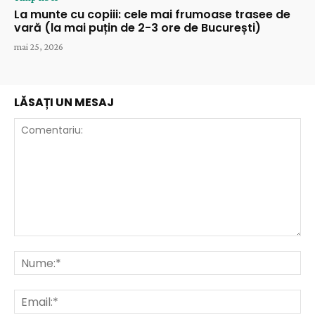
La munte cu copiii: cele mai frumoase trasee de
vară (la mai puțin de 2-3 ore de București)
mai 25, 2026
LĂSAȚI UN MESAJ
Comentariu:
Nu
Ema