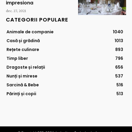
impresiona
dec. 27, 2021
CATEGORII POPULARE
Animale de companie
1040
Casă și grădină
1013
Rețete culinare
893
Timp liber
796
Dragoste și relații
656
Nunți și mirese
537
Sarcină & Bebe
516
Părinți și copii
513