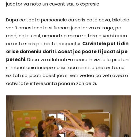
jucator va nota un cuvant sau o expresie.
Dupa ce toate persoanele au scris cate ceva, biletele
vor fi amestecate si fiecare jucator va extrage, pe
rand, cate unul, urmand sa mimeze fara a vorbi ceea
ce este scris pe biletul respectiv.
Cuvintele pot fi din
orice domeniu doriti. Acest joc poate fi jucat si pe
perechi
. Daca va aflati intr-o seara in vizita la prieteni
si monotonia incepe sa isi faca simtita prezenta, nu
ezitati sa jucati acest joc si veti vedea ca veti avea o
activitate interesanta pana in zori de zi.