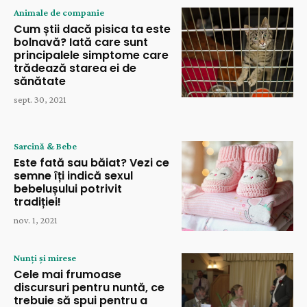
Animale de companie
Cum știi dacă pisica ta este
bolnavă? Iată care sunt
principalele simptome care
trădează starea ei de
sănătate
sept. 30, 2021
Sarcină & Bebe
Este fată sau băiat? Vezi ce
semne îți indică sexul
bebelușului potrivit
tradiției!
nov. 1, 2021
Nunți și mirese
Cele mai frumoase
discursuri pentru nuntă, ce
trebuie să spui pentru a