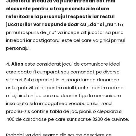
Jucatorul in cauza va pune intrebari cat mai
elocvente pentru a trage concluziile clare
referitoare la personajul respectiv iar restul
jucatorilor vor raspunde doar cu „da” si „nu”
. La
primul raspuns de „nu” va incepe alt jucator sa puna
intrebari iar castigatorul este cel care va ghici primul
personajul.
4.
Alias
este considerat jocul de comunicare ideal
care poate fi cumparat sau comandat pe diverse
site-uri. Este apreciat in intreaga lumea deoarece
este potrivit atat pentru adulti, cat si pentru cei mai
mici, fiind un joc care nu doar instiga la comunicare
insa ajuta si la imbogatirea vocabularului. Jocul
propriu-zis contine tabla de joc, pionii, o clepsidra si
400 de cartonase pe care sunt scrise 3200 de cuvinte.
Probabil va dati seama din scurta descriere ce