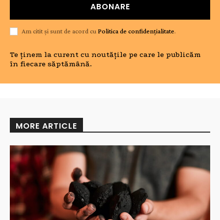
ABONARE
Am citit și sunt de acord cu
Politica de confidențialitate
.
Te ținem la curent cu noutățile pe care le publicăm
în fiecare săptămână.
MORE ARTICLE