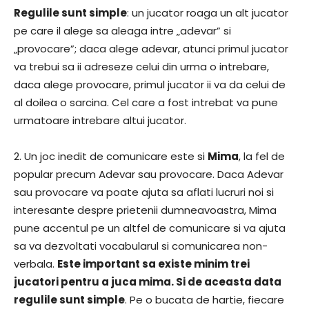
Regulile sunt simple
: un jucator roaga un alt jucator
pe care il alege sa aleaga intre „adevar” si
„provocare”; daca alege adevar, atunci primul jucator
va trebui sa ii adreseze celui din urma o intrebare,
daca alege provocare, primul jucator ii va da celui de
al doilea o sarcina. Cel care a fost intrebat va pune
urmatoare intrebare altui jucator.
2. Un joc inedit de comunicare este si
Mima
, la fel de
popular precum Adevar sau provocare. Daca Adevar
sau provocare va poate ajuta sa aflati lucruri noi si
interesante despre prietenii dumneavoastra, Mima
pune accentul pe un altfel de comunicare si va ajuta
sa va dezvoltati vocabularul si comunicarea non-
verbala.
Este important sa existe minim trei
jucatori pentru a juca mima. Si de aceasta data
regulile sunt simple
. Pe o bucata de hartie, fiecare