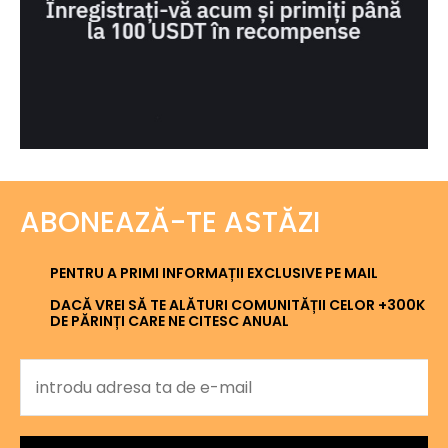
ABONEAZĂ-TE ASTĂZI
PENTRU A PRIMI INFORMAȚII EXCLUSIVE PE MAIL
DACĂ VREI SĂ TE ALĂTURI COMUNITĂȚII CELOR +300K
DE PĂRINȚI CARE NE CITESC ANUAL