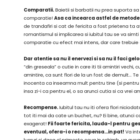
Comparatii.
Baietii si barbatii nu prea suporta sa 
comparatie!
Asa ca incearca astfel de metode
de trandafiri si cat de fericita a fost prietena ta a
romantismul si implicarea si iubitul tau se va simti
comparatie cu efect mai intens, dar care trebuie a
Dar atentie sa nu il enervezi si sa nu il faci g
“din greseala” o cutie in care iti tii amintiri vechi,
amintire, ca sunt flori de la un fost de demult… Te
inocenta ca inseamna mult pentru tine (si pentru or
insa zi-i ca pentru el, o sa arunci cutia si ca vrei am
Recompense.
Iubitul tau nu iti ofera flori nicioda
tot iti mai da cate un buchet, nu? Ei bine, atunci ca
exagerat!
Fii foarte fericita, lauda-l pentru g
eventual, ofera-i o recompensa…in pat!
Va int
lucruri si daca el primeste ceva in schimb, va avea