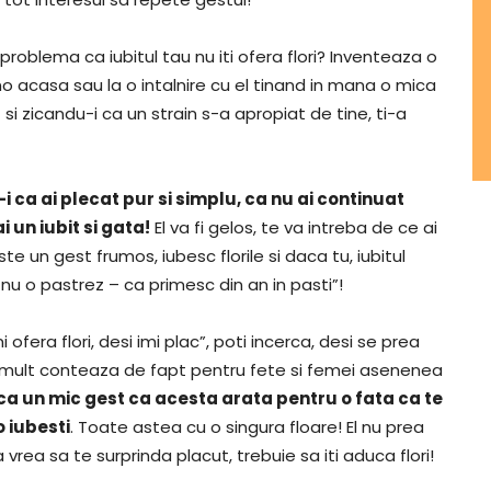
problema ca iubitul tau nu iti ofera flori? Inventeaza o
ino acasa sau la o intalnire cu el tinand in mana o mica
si zicandu-i ca un strain s-a apropiat de tine, ti-a
-i ca ai plecat pur si simplu, ca nu ai continuat
i un iubit si gata!
El va fi gelos, te va intreba de ce ai
ste un gest frumos, iubesc florile si daca tu, iubitul
 nu o pastrez – ca primesc din an in pasti”!
ofera flori, desi imi plac”, poti incerca, desi se prea
 de mult conteaza de fapt pentru fete si femei asenenea
ca un mic gest ca acesta arata pentru o fata ca te
o iubesti
. Toate astea cu o singura floare! El nu prea
vrea sa te surprinda placut, trebuie sa iti aduca flori!