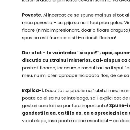
Poveste.
Ai incercat ce se spune mai sus si tot ai 
mica poveste – cu grija sa nu il faci prea gelos. V
floare (nimic impresionant, doar o floare draguta) 
spus ca esti frumoasa si ti-a daruit floarea!
Dar atat – te va intreba “si apoi?”; apoi, spune
discutia cu strainul misterios, ca i-ai spus ca a
pastrat floarea, iar acum e randul tau sa ii spui: “e
meu, nu imi oferi aproape niciodata flori, de ce sa
Explica-i.
Daca tot ai problema “iubitul meu nu imi 
poate ca el sa nu te inteleaga, sa ii explici cat
gesturi care lui i se par fara importanta!
Spune-i 
gandesti la ea, ca tii la ea, ca o apreciezi si ca 
va intelege, insa poate retine esentialul – ca daca 