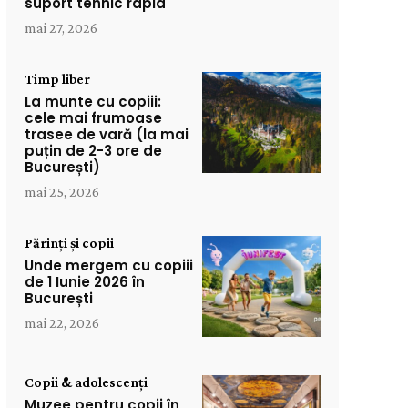
suport tehnic rapid
mai 27, 2026
Timp liber
La munte cu copiii:
cele mai frumoase
trasee de vară (la mai
puțin de 2-3 ore de
București)
mai 25, 2026
Părinți și copii
Unde mergem cu copiii
de 1 Iunie 2026 în
București
mai 22, 2026
Copii & adolescenți
Muzee pentru copii în