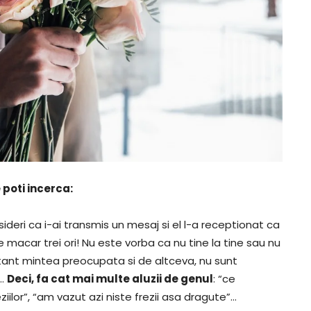
e poti incerca:
ideri ca i-ai transmis un mesaj si el l-a receptionat ca
macar trei ori! Nu este vorba ca nu tine la tine sau nu
nstant mintea preocupata si de altceva, nu sunt
o…
Deci, fa cat mai multe aluzii de genul
: “ce
ziilor”, “am vazut azi niste frezii asa dragute”…