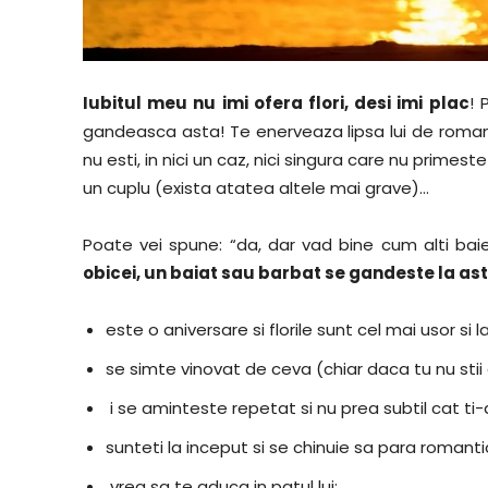
Iubitul meu nu imi ofera flori, desi imi plac
! 
gandeasca asta! Te enerveaza lipsa lui de romanti
nu esti, in nici un caz, nici singura care nu primest
un cuplu (exista atatea altele mai grave)…
Poate vei spune: “da, dar vad bine cum alti baieti
obicei, un baiat sau barbat se gandeste la as
este o aniversare si florile sunt cel mai usor si
se simte vinovat de ceva (chiar daca tu nu sti
i se aminteste repetat si nu prea subtil cat ti-ai 
sunteti la inceput si se chinuie sa para romanti
vrea sa te aduca in patul lui;