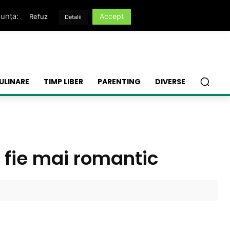
nunța:
Accept
Refuz
Detalii
ULINARE
TIMP LIBER
PARENTING
DIVERSE
ă fie mai romantic