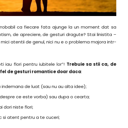
Probabil ca fiecare fata ajunge la un moment dat sa
sm, de apreciere, de gesturi dragute? Stai linistita –
e mici atentii de genul, nici nu e o problema majora intr-
 iau flori pentru iubitele lor”!
Trebuie sa stii ca, de
tfel de gesturi romantice doar daca
:
 la indemana de luat (sau nu au alta idee);
i despre ce este vorba) sau dupa o cearta;
dori niste flori;
c si atent pentru a te cuceri;