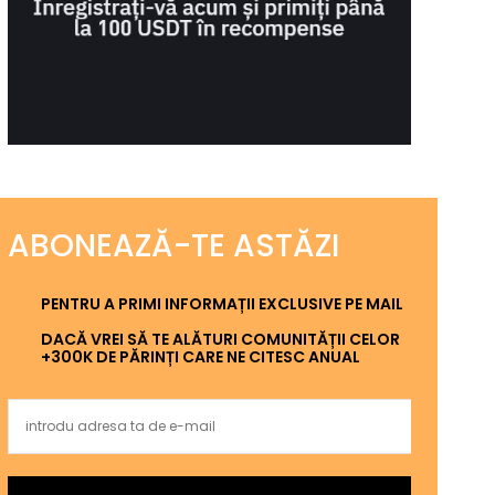
ABONEAZĂ-TE ASTĂZI
PENTRU A PRIMI INFORMAȚII EXCLUSIVE PE MAIL
DACĂ VREI SĂ TE ALĂTURI COMUNITĂȚII CELOR
+300K DE PĂRINȚI CARE NE CITESC ANUAL