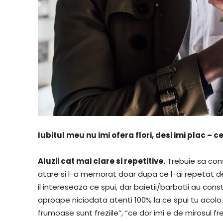
Iubitul meu nu imi ofera flori, desi imi plac – c
Aluzii cat mai clare si repetitive.
Trebuie sa cons
atare si l-a memorat doar dupa ce l-ai repetat de 
il intereseaza ce spui, dar baietii/barbatii au co
aproape niciodata atenti 100% la ce spui tu acol
frumoase sunt freziile”, “ce dor imi e de mirosul fre