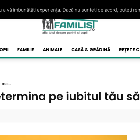
ru a vă îmbunătăți experiența. Dacă nu sunteți de acord, puteți re
OPII
FAMILIE
ANIMALE
CASĂ & GRĂDINĂ
REȚETE C
 mai...
etermina pe iubitul tău s