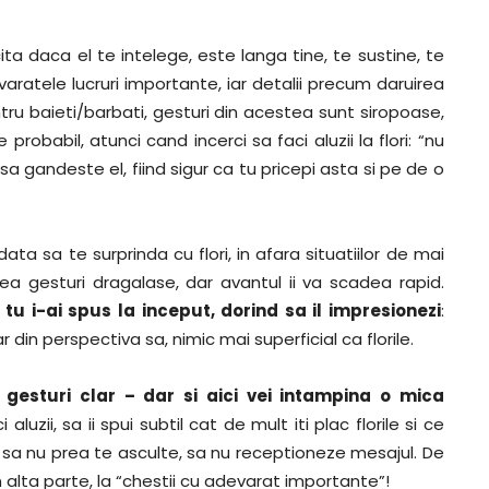
ricita daca el te intelege, este langa tine, te sustine, te
atele lucruri importante, iar detalii precum daruirea
tru baieti/barbati, gesturi din acestea sunt siropoase,
e probabil, atunci cand incerci sa faci aluzii la flori: “nu
Asa gandeste el, fiind sigur ca tu pricepi asta si pe de o
ta sa te surprinda cu flori, in afara situatiilor de mai
a gesturi dragalase, dar avantul ii va scadea rapid.
 tu i-ai spus la inceput, dorind sa il impresionezi
:
r din perspectiva sa, nimic mai superficial ca florile.
esturi clar – dar si aici vei intampina o mica
luzii, sa ii spui subtil cat de mult iti plac florile si ce
ea sa nu prea te asculte, sa nu receptioneze mesajul. De
n alta parte, la “chestii cu adevarat importante”!