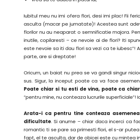
Iubitul meu nu imi ofera flori, desi imi plac! Fii fe
asculta (macar pe jumatate)! Acestea sunt adevar
florilor nu au neaparat o semnificatie majora. Pen
inutile, copilaresti – ce nevoie ai de flori? Iti spun
este nevoie sa iti dau flori sa vezi ca te iubesc”! 
parte, are si dreptate!
Oricum, un baiat nu prea se va gandi singur nicioda
sus. Sigur, la inceput poate ca va face asemene
Poate chiar si tu esti de vina, poate ca chiar
“pentru mine, nu conteaza lucrurile superficiale”! Ia
Arata-i ca pentru tine conteaza asemenea g
dificultate
. Si anume – chiar daca incerci ca faci a
romantic ti se pare sa primesti flori, el s-ar put
fapt, el te asculta, dar de obicei este cu mintea i