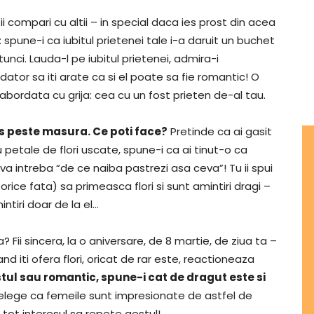
ii compari cu altii – in special daca ies prost din acea
: spune-i ca iubitul prietenei tale i-a daruit un buchet
tunci. Lauda-l pe iubitul prietenei, admira-i
 dator sa iti arate ca si el poate sa fie romantic! O
bordata cu grija: cea cu un fost prieten de-al tau.
elos peste masura. Ce poti face?
Pretinde ca ai gasit
 cu petale de flori uscate, spune-i ca ai tinut-o ca
 va intreba “de ce naiba pastrezi asa ceva”! Tu ii spui
ice fata) sa primeasca flori si sunt amintiri dragi –
intiri doar de la el…
ta? Fii sincera, la o aniversare, de 8 martie, de ziua ta –
nd iti ofera flori, oricat de rar este, reactioneaza
estul sau romantic, spune-i cat de dragut este si
elege ca femeile sunt impresionate de astfel de
 tot interesul sa repete gestul!