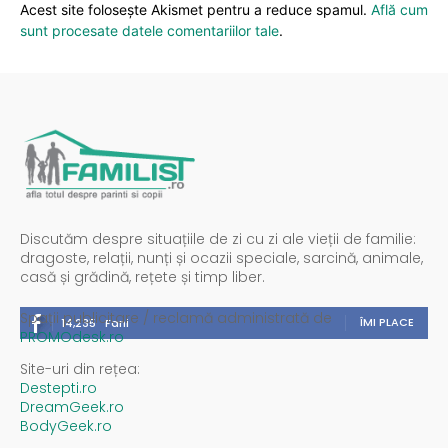
Acest site folosește Akismet pentru a reduce spamul.
Află cum
sunt procesate datele comentariilor tale
.
Discutăm despre situațiile de zi cu zi ale vieții de familie:
dragoste, relații, nunți și ocazii speciale, sarcină, animale,
casă și grădină, rețete și timp liber.
Spații publicitare / reclamă administrată de
ÎMI PLACE
14,235
Fani
PROMOdesk.ro
Site-uri din rețea:
Destepti.ro
DreamGeek.ro
BodyGeek.ro