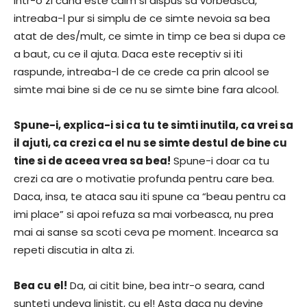
Intr-o zi cand este calm si dispus sa vorbeasca,
intreaba-l pur si simplu de ce simte nevoia sa bea
atat de des/mult, ce simte in timp ce bea si dupa ce
a baut, cu ce il ajuta. Daca este receptiv si iti
raspunde, intreaba-l de ce crede ca prin alcool se
simte mai bine si de ce nu se simte bine fara alcool.
Spune-i, explica-i si ca tu te simti inutila, ca vrei sa
il ajuti, ca crezi ca el nu se simte destul de bine cu
tine si de aceea vrea sa bea!
Spune-i doar ca tu
crezi ca are o motivatie profunda pentru care bea.
Daca, insa, te ataca sau iti spune ca “beau pentru ca
imi place” si apoi refuza sa mai vorbeasca, nu prea
mai ai sanse sa scoti ceva pe moment. Incearca sa
repeti discutia in alta zi.
Bea cu el!
Da, ai citit bine, bea intr-o seara, cand
sunteti undeva linistit, cu el! Asta daca nu devine