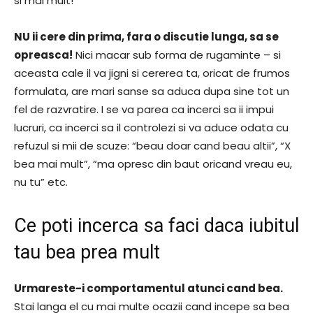
si mai mult!
NU ii cere din prima, fara o discutie lunga, sa se
opreasca!
Nici macar sub forma de rugaminte – si
aceasta cale il va jigni si cererea ta, oricat de frumos
formulata, are mari sanse sa aduca dupa sine tot un
fel de razvratire. I se va parea ca incerci sa ii impui
lucruri, ca incerci sa il controlezi si va aduce odata cu
refuzul si mii de scuze: “beau doar cand beau altii”, “X
bea mai mult”, “ma opresc din baut oricand vreau eu,
nu tu” etc.
Ce poti incerca sa faci daca iubitul
tau bea prea mult
Urmareste-i comportamentul atunci cand bea.
Stai langa el cu mai multe ocazii cand incepe sa bea