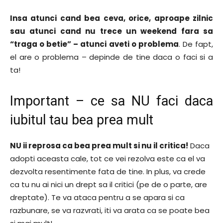
Insa atunci cand bea ceva, orice, aproape zilnic
sau atunci cand nu trece un weekend fara sa
“traga o betie” – atunci aveti o problema
. De fapt,
el are o problema – depinde de tine daca o faci si a
ta!
Important – ce sa NU faci daca
iubitul tau bea prea mult
NU ii reprosa ca bea prea mult si nu il critica!
Daca
adopti aceasta cale, tot ce vei rezolva este ca el va
dezvolta resentimente fata de tine. In plus, va crede
ca tu nu ai nici un drept sa il critici (pe de o parte, are
dreptate). Te va ataca pentru a se apara si ca
razbunare, se va razvrati, iti va arata ca se poate bea