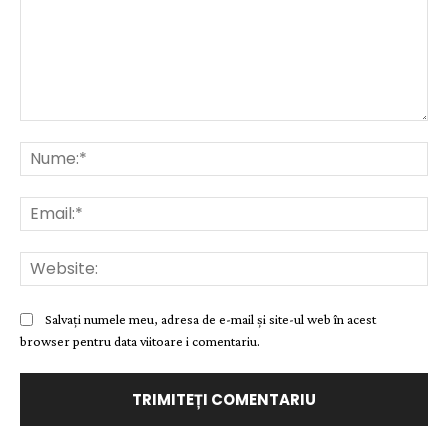
Comentariu:
Nu
Ema
Web
Salvați numele meu, adresa de e-mail și site-ul web în acest
browser pentru data viitoare i comentariu.