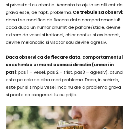
si priveste-l cu atentie. Aceasta te ajuta sa afli cat de
grava este, de fapt, problema.
Ce trebuie sa observi
:
daca i se modifica de fiecare data comportamentul!
Daca dupa un numar anumit de pahare/sticle, devine
extrem de vesel si irational, chiar confuz si exuberant,
devine melancolic si visator sau devine agresiv.
Daca observi ca de fiecare data, comportamentul
se schimba urmand aceeasi directie (uneori in
pasi
: pas 1 – vesel, pas 2 – trist, pas3 – agresiv), atunci
este pe cale sa aiba mari probleme. Daca, in schimb,
este pur si simplu vesel, inca nu are o problema grava
si poate ca exagerezi tu cu grijile.