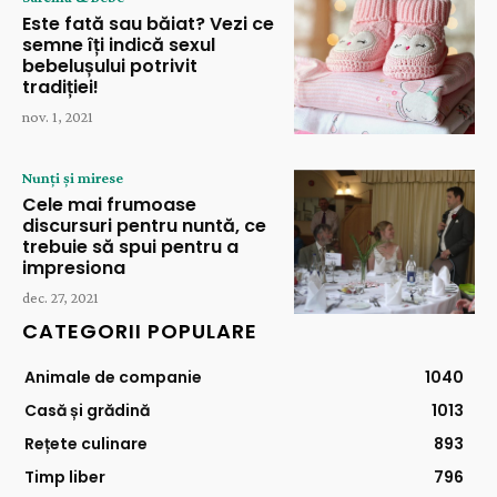
Este fată sau băiat? Vezi ce
semne îți indică sexul
bebelușului potrivit
tradiției!
nov. 1, 2021
Nunți și mirese
Cele mai frumoase
discursuri pentru nuntă, ce
trebuie să spui pentru a
impresiona
dec. 27, 2021
CATEGORII POPULARE
Animale de companie
1040
Casă și grădină
1013
Rețete culinare
893
Timp liber
796