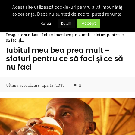
Acest site utilizează cookie-uri pentru a vă îmbunătăți
experiența. Dacă nu sunteți de acord, puteți renunța:
Accept
Refuz
Detalii
Dragoste și relații
Iubitul meu bea prea mult - sfaturi pentru ce
să faci și...
Iubitul meu bea prea mult –
sfaturi pentru ce să faci și ce să
nu faci
Ultima actualizare:
apr. 15, 2022
0