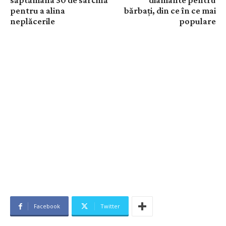
săptămâna 30 de sarcină
diamante pentru
pentru a alina
bărbați, din ce în ce mai
neplăcerile
populare
Facebook
Twitter