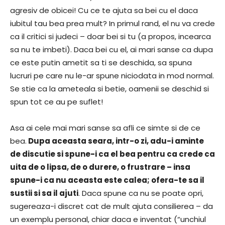
agresiv de obicei! Cu ce te ajuta sa bei cu el daca
iubitul tau bea prea mult? In primul rand, el nu va crede
ca il critici si judeci – doar bei si tu (a propos, incearca
sa nu te imbeti). Daca bei cu el, ai mari sanse ca dupa
ce este putin ametit sa ti se deschida, sa spuna
lucruri pe care nu le-ar spune niciodata in mod normal.
Se stie ca la ameteala si betie, oamenii se deschid si
spun tot ce au pe suflet!
Asa ai cele mai mari sanse sa afli ce simte si de ce
bea.
Dupa aceasta seara, intr-o zi, adu-i aminte
de discutie si spune-i ca el bea pentru ca crede ca
uita de o lipsa, de o durere, o frustrare – insa
spune-i ca nu aceasta este calea; ofera-te sa il
sustii si sa il ajuti
. Daca spune ca nu se poate opri,
sugereaza-i discret cat de mult ajuta consilierea – da
un exemplu personal, chiar daca e inventat (“unchiul