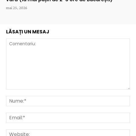
mai 25, 2026
LĂSAȚI UN MESAJ
Comentariu:
Nu
Ema
Web