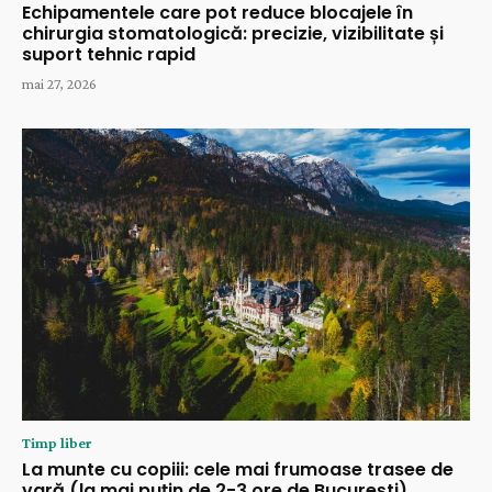
Echipamentele care pot reduce blocajele în
chirurgia stomatologică: precizie, vizibilitate și
suport tehnic rapid
mai 27, 2026
Timp liber
La munte cu copiii: cele mai frumoase trasee de
vară (la mai puțin de 2-3 ore de București)