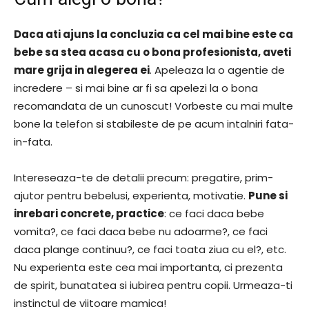
Daca ati ajuns la concluzia ca cel mai bine este ca
bebe sa stea acasa cu o bona profesionista, aveti
mare grija in alegerea ei
. Apeleaza la o agentie de
incredere – si mai bine ar fi sa apelezi la o bona
recomandata de un cunoscut! Vorbeste cu mai multe
bone la telefon si stabileste de pe acum intalniri fata-
in-fata.
Intereseaza-te de detalii precum: pregatire, prim-
ajutor pentru bebelusi, experienta, motivatie.
Pune si
inrebari concrete, practice
: ce faci daca bebe
vomita?, ce faci daca bebe nu adoarme?, ce faci
daca plange continuu?, ce faci toata ziua cu el?, etc.
Nu experienta este cea mai importanta, ci prezenta
de spirit, bunatatea si iubirea pentru copii. Urmeaza-ti
instinctul de viitoare mamica!