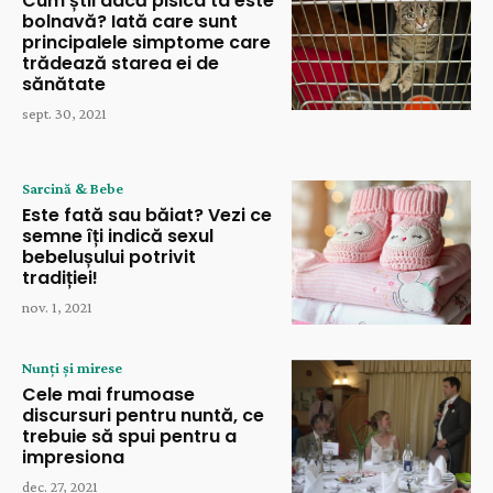
Cum știi dacă pisica ta este
bolnavă? Iată care sunt
principalele simptome care
trădează starea ei de
sănătate
sept. 30, 2021
Sarcină & Bebe
Este fată sau băiat? Vezi ce
semne îți indică sexul
bebelușului potrivit
tradiției!
nov. 1, 2021
Nunți și mirese
Cele mai frumoase
discursuri pentru nuntă, ce
trebuie să spui pentru a
impresiona
dec. 27, 2021