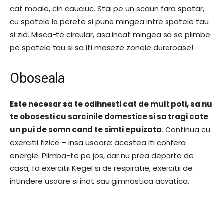
cat moale, din cauciuc. Stai pe un scaun fara spatar,
cu spatele la perete si pune mingea intre spatele tau
si zid. Misca-te circular, asa incat mingea sa se plimbe
pe spatele tau si sa iti maseze zonele dureroase!
Oboseala
Este necesar sa te odihnesti cat de mult poti, sa nu
te obosesti cu sarcinile domestice si sa tragi cate
un pui de somn cand te simti epuizata
. Continua cu
exercitii fizice – insa usoare: acestea iti confera
energie. Plimba-te pe jos, dar nu prea departe de
casa, fa exercitii Kegel si de respiratie, exercitii de
intindere usoare si inot sau gimnastica acvatica.