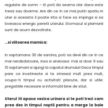
regulate de somn – iti poti da seama clar daca este
treaz sau doarme. Are din ce in ce mai putin spatiu in
uter si aceasta il poate irita si face sa impinga si sa
loveasca energic peretii uterului. Stomacul si plamanii
sunt de acum dezvoltate.
…si viitoarea mamica:
In saptamana 30 de sarcina, poti sa devii din ce in ce
mai nerabdatoare, insa si anxioasa: mai ai doar 9 sau
10 saptamani si ajungi la capatul drumului! Daca timpul
pare ca incetineste si te stresezi mult prea mult,
ocupa-ti timpul cu activitati placute, dar si utile:
pregatirile necesare si informatii bine de stiut.
Uterul iti apasa vezica urinara si te poti trezi cam
prea des in timpul noptii pentru a merge la baie