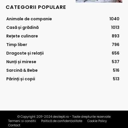
CATEGORII POPULARE
Animale de companie
1040
Casă și grădină
1013
Rețete culinare
893
Timp liber
796
Dragoste și relații
656
Nunți și mirese
537
Sarcină & Bebe
516
Părinți și copii
513
© Copyright 2011-2024 destepti.ro - Toate drepturile rezervate
Termeni si conditii
Politică de confidențialitate
Cookie Policy
Contact