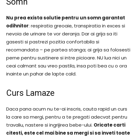
Somn
Nu prea exista solutie pentru un somn garantat
odihnitor
: respiratia greoaie, transpiratia in exces si
nevoia de urinare te vor deranja. Dar ai grija sa iti
gasesti si pastrezi pozitia confortabila si
recomandata – pe partea stanga; ai grija sa folosesti
perne pentru sustinere si intre picioare. NU lua nici un
ceai calmant sau vreo pastila, insa poti bea cu o ora
inainte un pahar de lapte cald.
Curs Lamaze
Daca pana acum nu te-ai inscris, cauta rapid un curs
la care sa mergi, pentru a te pregati adecvat pentru
travaliu, nastere si ingrijirea bebe-ului.
Oricate carti
citesti, este cel mai bine sa mergi si sa inveti toate