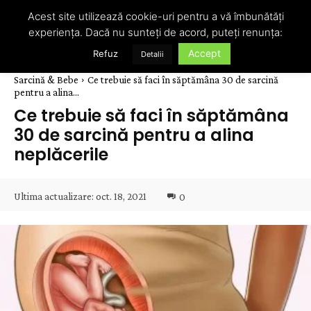
Acest site utilizează cookie-uri pentru a vă îmbunătăți
experiența. Dacă nu sunteți de acord, puteți renunța:
Accept
Refuz
Detalii
Sarcină & Bebe
Ce trebuie să faci în săptămâna 30 de sarcină
pentru a alina...
Ce trebuie să faci în săptămâna
30 de sarcină pentru a alina
neplăcerile
Ultima actualizare:
oct. 18, 2021
0