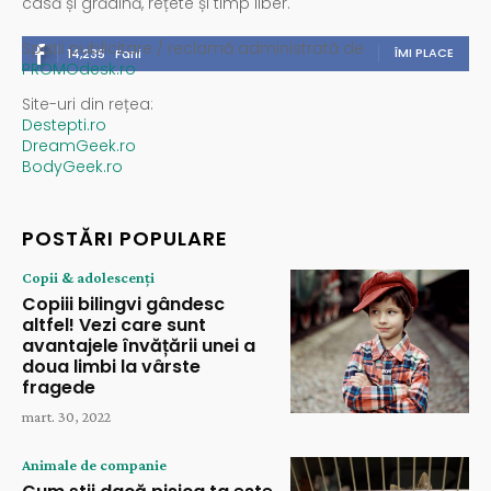
casă și grădină, rețete și timp liber.
Spații publicitare / reclamă administrată de
ÎMI PLACE
14,235
Fani
PROMOdesk.ro
Site-uri din rețea:
Destepti.ro
DreamGeek.ro
BodyGeek.ro
POSTĂRI POPULARE
Copii & adolescenți
Copiii bilingvi gândesc
altfel! Vezi care sunt
avantajele învățării unei a
doua limbi la vârste
fragede
mart. 30, 2022
Animale de companie